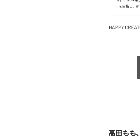
ーを目指し、新た
HAPPY CREAT
高田もも