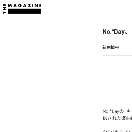
No.*D
新曲情報
No.*Da
信された楽曲