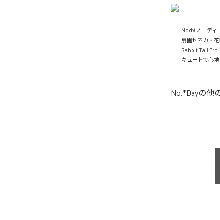
Nody(ノーディー
扇園セネカ・花
Rabbit Ta
キュートで心地
No.*Day
の他