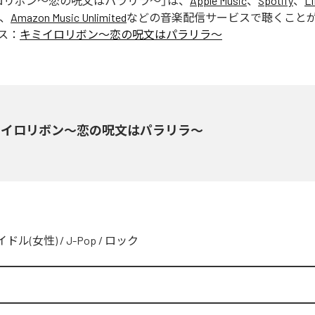
ロリボン〜恋の呪文はパラリラ〜
」は、
Apple Music
、
Spotify
、
L
、
Amazon Music Unlimited
などの音楽配信サービスで聴くこと
ス：
キミイロリボン〜恋の呪文はパラリラ〜
ミイロリボン〜恋の呪文はパラリラ〜
イドル(女性)
/
J-Pop
/
ロック