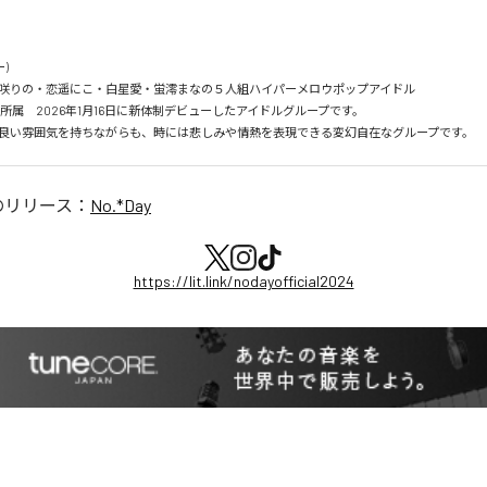
)

咲りの・恋遥にこ・白星愛・蛍澪まなの５人組ハイパーメロウポップアイドル

il Pro. 所属　2026年1月16日に新体制デビューしたアイドルグループです。

良い雰囲気を持ちながらも、時には悲しみや情熱を表現できる変幻自在なグループです。
のリリース：
No.*Day
https://lit.link/nodayofficial2024