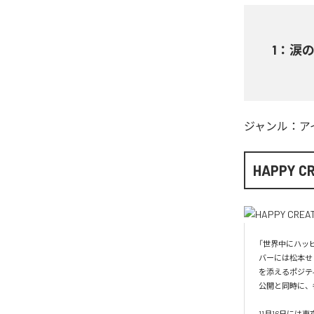
1
：
涙
ジャンル：
ア
HAPPY C
「世界中にハッピ
バーには松本せ
を添えるポジテ
公開と同時に、
11月16日に