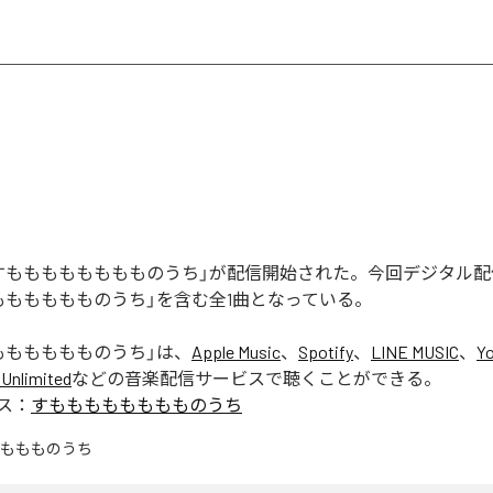
すもももももももものうち」が配信開始された。今回デジタル
もももももものうち」を含む全1曲となっている。
もももももものうち
」は、
Apple Music
、
Spotify
、
LINE MUSIC
、
Y
Unlimited
などの音楽配信サービスで聴くことができる。
ス：
すもももももももものうち