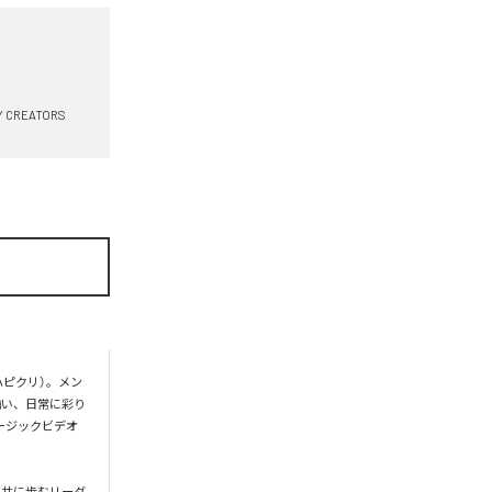
Y CREATORS
ハピクリ）。メン
揃い、日常に彩り
ージックビデオ
と共に歩むリーダ