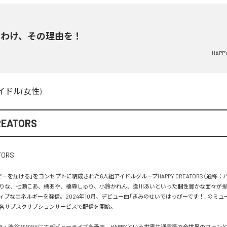
のわけ、その理由を！
HAPP
イドル(女性)
REATORS
ーを届ける」をコンセプトに結成された6人組アイドルグループHAPPY CREATORS（通称：
りな、七瀬こあ、橘あや、楠森しゅり、小鈴かれん、逢川あいといった個性豊かな面々が
ィブなエネルギーを発信。2024年10月、デビュー曲「きみのせいではっぴーです！」のミュ
各サブスクリプションサービスで配信を開始。

は東京・渋谷WWWXにてデビューライブを予定。HAPPYという世界共通言語で全世界のファン