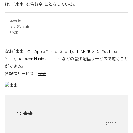
は、「来来」を含む全1曲となっている。
goonie

オリジナル曲

「来来」
なお「
来来
」は、
Apple Music
、
Spotify
、
LINE MUSIC
、
YouTube
Music
、
Amazon Music Unlimited
などの音楽配信サービスで聴くこと
ができる。
各配信サービス：
来来
1
：
来来
goonie