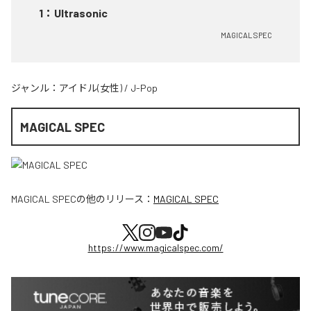
1
：
Ultrasonic
MAGICAL SPEC
ジャンル：
アイドル(女性)
/
J-Pop
MAGICAL SPEC
MAGICAL SPEC
の他のリリース：
MAGICAL SPEC
https://www.magicalspec.com/