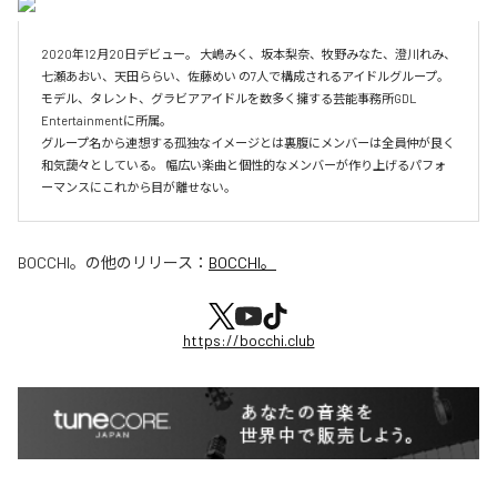
2020年12月20日デビュー。 大嶋みく、坂本梨奈、牧野みなた、澄川れみ、
七瀬あおい、天田ららい、佐藤めい の7人で構成されるアイドルグループ。 
モデル、タレント、グラビアアイドルを数多く擁する芸能事務所GDL 
Entertainmentに所属。 

グループ名から連想する孤独なイメージとは裏腹にメンバーは全員仲が良く
和気藹々としている。 幅広い楽曲と個性的なメンバーが作り上げるパフォ
ーマンスにこれから目が離せない。
BOCCHI。
の他のリリース：
BOCCHI。
https://bocchi.club