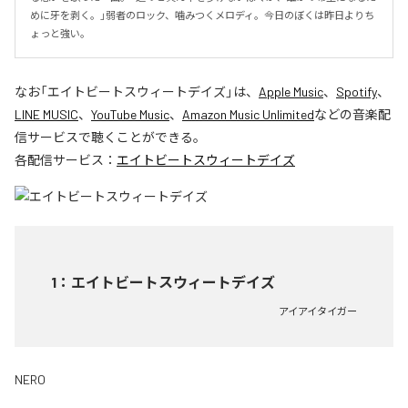
めに牙を剥く。」弱者のロック、噛みつくメロディ。今日のぼくは昨日よりち
ょっと強い。
なお「
エイトビートスウィートデイズ
」は、
Apple Music
、
Spotify
、
LINE MUSIC
、
YouTube Music
、
Amazon Music Unlimited
などの音楽配
信サービスで聴くことができる。
各配信サービス：
エイトビートスウィートデイズ
1
：
エイトビートスウィートデイズ
アイアイタイガー
NERO