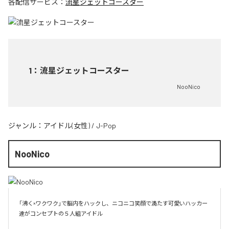
各配信サービス：
流星ジェットコースター
1
：
流星ジェットコースター
NooNico
ジャンル：
アイドル(女性)
/
J-Pop
NooNico
「沸く×ワクワク」で脳内をハックし、ニコニコ笑顔で満たす可愛いハッカー
達がコンセプトの５人組アイドル
