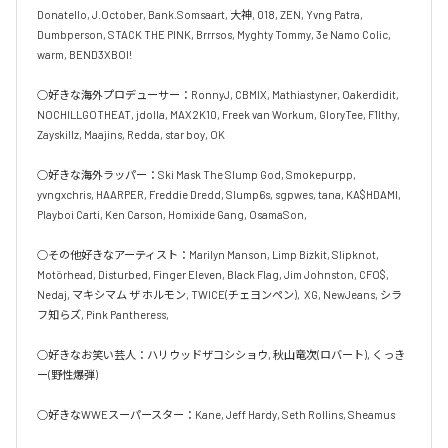
Donatello, J.October, Bank.Somsaart, 大神, 018, ZEN, Yvng Patra, 
Dumbperson, STACK THE PINK, Brrrsos, Myghty Tommy, 3e Namo Colic, 
warm, BEND3XBOI!

○好きな海外プロデューサー：RonnyJ, CBMIX, Mathiastyner, Oakerdidit, 
NOCHILLGOTHEAT, jdolla, MAX2K10, Freek van Workum, GloryTee, F1lthy, 
Zayskillz, Maajins, Redda, star boy, OK

○好きな海外ラッパー：Ski Mask The Slump God, Smokepurpp, 
yvngxchris, HAARPER, Freddie Dredd, Slump6s, sgpwes, tana, KA$HDAMI, 
Playboi Carti, Ken Carson, Homixide Gang, OsamaSon, 

○その他好きなアーティスト：Marilyn Manson, Limp Bizkit, Slipknot, 
Motörhead, Disturbed, Finger Eleven, Black Flag, Jim Johnston, CFO$, 
Nedaj, マキシマム ザ ホルモン, TWICE(チェヨンペン),  XG, NewJeans, シラ
フ知らズ, Pink Pantheress, 

○好きなお笑い芸人：ハリウッドザコシショウ, 秋山竜次(ロバート), くっき
ー(野性爆弾)

○好きなWWEスーパースター：Kane, Jeff Hardy, Seth Rollins, Sheamus
