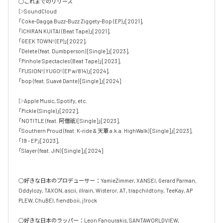
○これまでのリリース

▷SoundCloud

「Coke-Dagga Buzz-Buzz Ziggety-Bop (EP)」[2021], 

「ICHIRAN KUITAI (Beat Tape)」[2021], 

「GEEK TOWN! (EP)」[2022], 

「Delete (feat. Dumbperson) [Single]」[2023],

「Pinhole Spectacles (Beat Tape)」[2023],

「FUSION! | YUGO! (EP w/814)」[2024], 

「bop (feat. Suavé Dante) [Single]」[2024]

▷Apple Music, Spotify, etc.

「Pickle (Single)」[2022], 

「NOTITLE (feat. 阿僧祇) [Single]」[2023],

「Southern Proud (feat. K-ride & 天華 a.k.a. HighWalk) [Single]」[2023], 

「19 - EP」[2023], 

「Slayer (feat. JiN) [Single]」[2024]

○好きな日本のプロデューサー：YamieZimmer, XANSEI, Gerard Parman, 
Oddylozy, TAXON, ascii, illrain, Wisteror, AT, trapchildtony, TeeKay, AP 
PLEW, ChuBEI, fiendboii, j1rock

○好きな日本のラッパー：Leon Fanourakis, SANTAWORLDVIEW, 