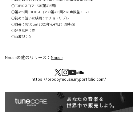
○TOEICスコア: 635(第318回)

○第322回TOEICスコアの第318回との点数差：+50

○初めて泣いた映画：ナチョ・リブレ

○身長：161.0cm (2023年4月7日計測時点)

○好きな色：赤

○血液型：O
Mouse
の他のリリース：
Mouse
https://prodbymouse.myportfolio.com/