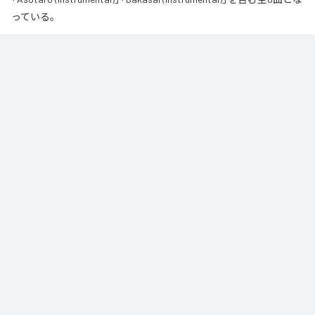
っている。
なお「
財産
」は、
Apple Music
、
Spotify
、
LINE MUSIC
、
YouTube
Music
、
Amazon Music Unlimited
などの音楽配信サービスで聴くこと
ができる。
各配信サービス：
財産
1
：
Aligator
呂布カルマ
2
：
Asotaro
呂布カルマ
3
：
Bakasai