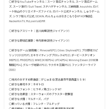
○好きなYouTubeチャンネル：スーツ 背広チャンネル, スーツ 背広ゲーム
ズ, スーツ 旅行 / Suit Travel, ステハゲチャンネル, 三納物語, kouichitv, ロバ
ート秋山のクリエイターズファイル, ロバート公式チャンネル, しゅうゲーム
ズ, シラフ知らズ公式, SEIKIN, れんちょんは引きこもり【HIP HOP解説】, 
HackerKinTV, McLovin’s ASMR

○好きなアスリート：吉川尚輝(読売ジャイアンツ)

○好きな野球応援歌：寺内崇幸(読売ジャイアンツ)

○好きなゲーム(使用機)：Minecraft(PC), Cities: Skylines(PC), プロ野球スピ
リッツ2012(PSP), エキサイティングプロレス4(PS2), ダービースタリオン
99(PS2), PRIDE(PS2), WWE2K18(PS4), UFC4(PS4), Winning Eleven 2018(体
験版)[PS4], グルーヴ地獄V(PS2), ラクガキ王国(PS2), ファンタジーライフ
(3DS)

○地元のおすすめ飲食店：がじゅまる(宮古島市平良西里５５９)

○好きな寿司ネタ：ネギトロ

○好きなフォント：ヒラギノ角ゴシック W7

○好きな効果音：スターウォーズのブラスター銃撃音

○好きな犬種：マルチーズ、パグ

○飼っている犬種：フレンチ・ブルドッグ

○最近観光して良かった街：神奈川県 横須賀市 若松町
