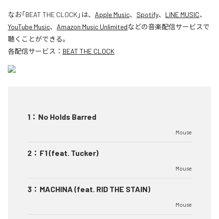
なお「
BEAT THE CLOCK
」は、
Apple Music
、
Spotify
、
LINE MUSIC
、
YouTube Music
、
Amazon Music Unlimited
などの音楽配信サービスで
聴くことができる。
各配信サービス：
BEAT THE CLOCK
1
：
No Holds Barred
Mouse
2
：
F1 (feat. Tucker)
Mouse
3
：
MACHINA (feat. RID THE STAIN)
Mouse