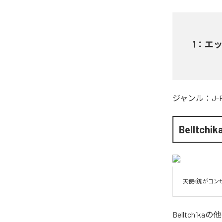
1
：
エ
ジャンル：
J-
Belltchik
天使×銃 がコ
Belltchika
の他