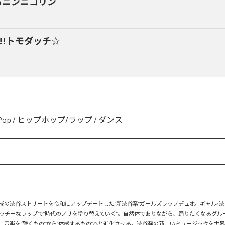
るニンニコリン
y!!トモダッチ☆
Pop
/
ヒップホップ/ラップ
/
ダンス
、平成の渋谷ストリートを令和にアップデートした“新渋谷系”ガールズラップデュオ。ギャル×渋
ッチーなラップで“時代のノリを塗り替えていく”。自然体でありながら、踊りたくなるグル
、音楽を“聴くもの”から“体感するもの”へと進化させる。渋谷発の新しいミュージックを世