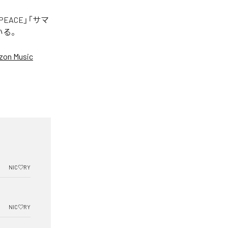
EACE」「サマ
いる。
on Music
NIC♡RY
NIC♡RY