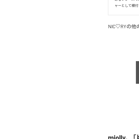
ャーとして根付
NIC♡RY
の他
miolly