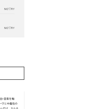
NIC♡RY
NIC♡RY
谷×音楽を軸
ーヴと中毒性の
界へ広げ、カルチ