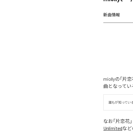
新曲情報
miollyの
曲となってい
誰もが知ってい
なお「
片恋花
Unlimited
など