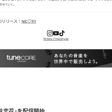
かせていく。
のリリース：
NIC♡RY
https://nicory.jp
、「片恋花」を配信開始