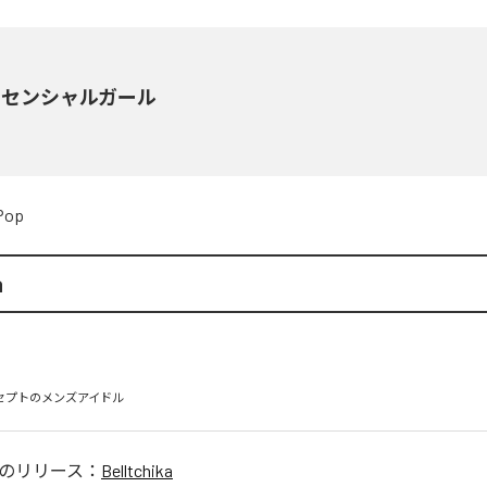
ッセンシャルガール
Pop
a
ンセプトのメンズアイドル
のリリース：
Belltchika