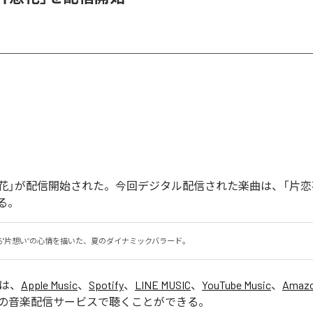
「片恋花」が配信開始された。今回デジタル配信された楽曲は、「片恋
る。
る"片想い”の心情を描いた、夏のダイナミックバラード。
」は、
Apple Music
、
Spotify
、
LINE MUSIC
、
YouTube Music
、
Amazo
の音楽配信サービスで聴くことができる。