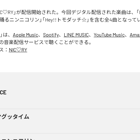
「NIC♡RY」が配信開始された。今回デジタル配信された楽曲は、「P
踊るニンニコリン」「Hey!!トモダッチ☆」を含む全4曲となって
」は、
Apple Music
、
Spotify
、
LINE MUSIC
、
YouTube Music
、
Amaz
の音楽配信サービスで聴くことができる。
ス：
NIC♡RY
CE
マグッタイム