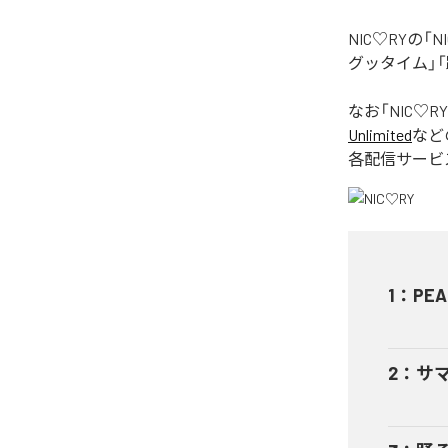
NIC♡RYの
グッタイム」「
なお「
NIC♡RY
Unlimited
など
各配信サービ
1
：
PEA
2
：
サ