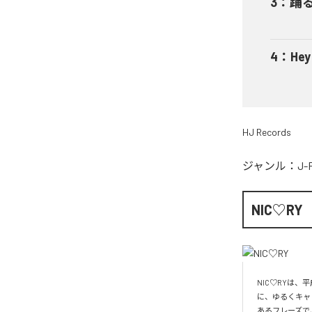
3
：
踊
4
：
He
HJ Records
ジャンル：
J-
NIC♡RY
NIC♡RYは
に、ゆるくキャ
あるフレーズで