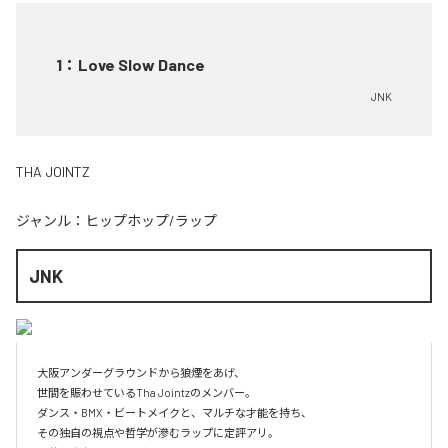
1
：
Love Slow Dance
JNK
THA JOINTZ
ジャンル：
ヒップホップ/ラップ
JNK
大阪アンダーグラウンドから狼煙をあげ、

世間を賑わせているTha Jointzのメンバー。

ダンス・BMX・ビートメイクと、マルチな才能を持ち、

その独自の視点や哲学が滲むラップに定評アリ。
