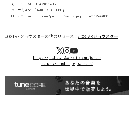
★8th Mimi ALBUM★2016.4.15

ジョウ☆スター「SAKURA POP EDM」

https://music.apple.com/jp/album/sakura-pop-edm/1102743180
JOSTARジョウスター
の他のリリース：
JOSTARジョウスター
https://joahstar3.wixsite.com/jostar
https://ameblo.jp/joahstar/