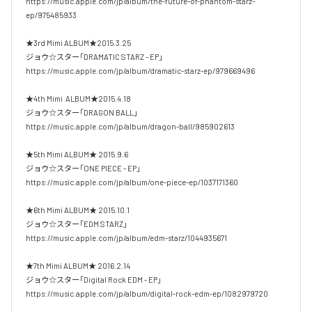
https://music.apple.com/jp/album/the-future-of-phantom-starz-
ep/975485933

★3rd Mimi ALBUM★2015.3.25

ジョウ☆スター「DRAMATIC STARZ - EP」

https://music.apple.com/jp/album/dramatic-starz-ep/979669496

★4th Mimi  ALBUM★2015.4.18

ジョウ☆スター「DRAGON BALL」

https://music.apple.com/jp/album/dragon-ball/985902613

★5th Mimi ALBUM★ 2015.9.6

ジョウ☆スター「ONE PIECE - EP」

https://music.apple.com/jp/album/one-piece-ep/1037171360

★6th Mimi ALBUM★ 2015.10.1

ジョウ☆スター「EDM STARZ」

https://music.apple.com/jp/album/edm-starz/1044935671

★7th Mimi ALBUM★ 2016.2.14

ジョウ☆スター「Digital Rock EDM - EP」

https://music.apple.com/jp/album/digital-rock-edm-ep/1082979720
