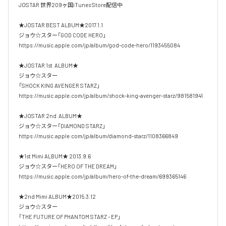
JOSTAR 世界209ヶ国iTunes Store配信中

★JOSTAR BEST ALBUM★2017.1.1

ジョウ☆スター「GOD CODE HERO」

https://music.apple.com/jp/album/god-code-hero/1193455084

★JOSTAR 1st  ALBUM★

ジョウ☆スター

「SHOCK KING AVENGER STARZ」

https://music.apple.com/jp/album/shock-king-avenger-starz/981581941

★JOSTAR 2nd  ALBUM★

ジョウ☆スター「DIAMOND STARZ」

https://music.apple.com/jp/album/diamond-starz/1108366849

★1st Mimi ALBUM★ 2013.9.6

ジョウ☆スター「HERO OF THE DREAM」

https://music.apple.com/jp/album/hero-of-the-dream/699365146

★2nd Mimi ALBUM★2015.3.12

ジョウ☆スター

「THE FUTURE OF PHANTOM STARZ - EP」
