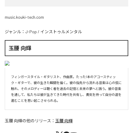
music.kouki-tech.com
ジャンル：
J-Pop
/
インストゥルメンタル
玉腰 向輝
フィンガースタイル・ギタリスト、作曲家。たった1本のアコースティッ
ク・ギターで、彼の生きた瞬間を描く。彼の指先から流れる音楽は心の弦に
触れ、そのメロディーは聴く者を過去の記憶と未来の夢へと誘う。彼の音楽
を通して、私たちは彼が生きてきた時代を共有し、勇気を持って自分の道を
進むことを思い起こさせられる。
玉腰 向輝
の他のリリース：
玉腰 向輝