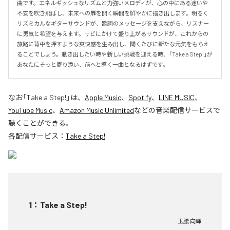
曲です。エネルギッシュなリズムと力強いメロディが、心の中にある迷いや
不安を吹き飛ばし、未来への扉を開く瞬間を鮮やかに描き出します。明るく
リズミカルなギターサウンドが、歌詞のメッセージを支えながら、リスナー
に勇気と希望を与えます。サビにかけて盛り上がるサウンドが、これからの
旅路に背中を押すような爽快感を生み出し、聞くたびに新たな元気をもらえ
ることでしょう。動き出したい時や新しい挑戦を迎える時、「Take a Step!」が
あなたにそっと寄り添い、前へと導く一曲となるはずです。
なお「
Take a Step!
」は、
Apple Music
、
Spotify
、
LINE MUSIC
、
YouTube Music
、
Amazon Music Unlimited
などの音楽配信サービスで
聴くことができる。
各配信サービス：
Take a Step!
1
：
Take a Step!
玉腰 向輝