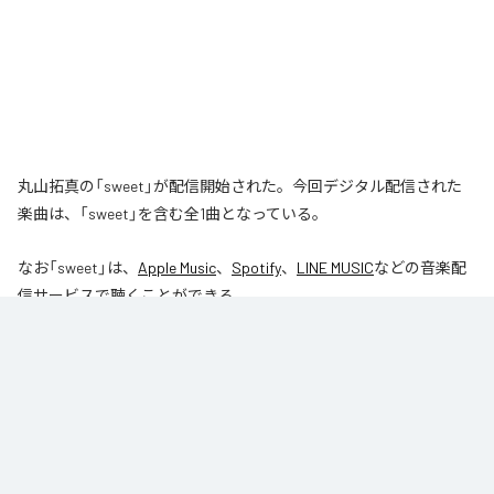
丸山拓真の「sweet」が配信開始された。今回デジタル配信された
楽曲は、「sweet」を含む全1曲となっている。
なお「
sweet
」は、
Apple Music
、
Spotify
、
LINE MUSIC
などの音楽配
信サービスで聴くことができる。
各配信サービス：
sweet
1
：
sweet