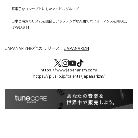
祭囃子をコンセプトにしたアイドルグループ

日本と海外のリズムを融合しアップテンポな楽曲でパフォーマンスを繰り広
げる6人組！
JAPANARIZM
の他のリリース：
JAPANARIZM
https://www.japanarizm.com/
https://plus-p.jp/talents/japanarizm/