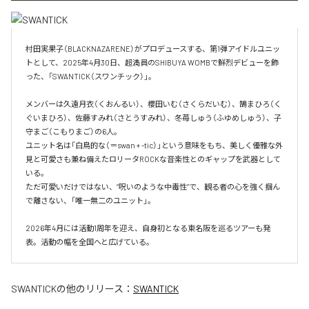
村田実果子（BLACKNAZARENE）がプロデュースする、第1弾アイドルユニッ
トとして、2025年4月30日、超満員のSHIBUYA WOMBで鮮烈デビューを飾
った、「SWANTICK（スワンチック）」。

メンバーは久遠月衣（くおんるい）、櫻田いむ（さくらだいむ）、鵠まひろ（く
ぐいまひろ）、佐藤すみれ（さとうすみれ）、冬苺しゅう（ふゆめしゅう）、子
守まご（こもりまご）の6人。

ユニット名は「白鳥的な（＝swan + -tic）」という意味をもち、美しく優雅な外
見と可愛さも兼ね備えたロリータROCKな音楽性とのギャップを武器として
いる。

ただ可愛いだけではない、“呪いのような中毒性”で、観る者の心を強く掴ん
で離さない、「唯一無二のユニット」。

2026年4月には活動1周年を迎え、自身初となる東名阪を巡るツアーも発
表。活動の幅を全国へと広げている。
SWANTICK
の他のリリース：
SWANTICK