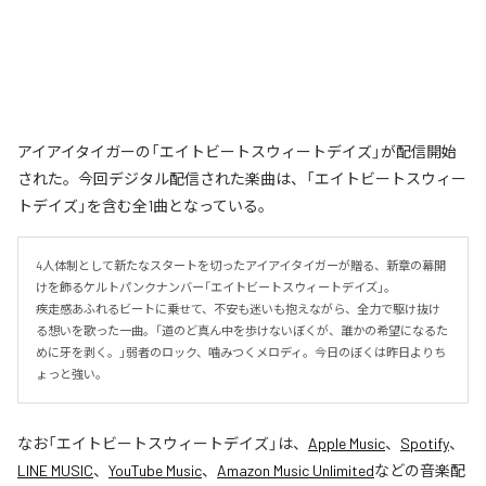
アイアイタイガーの「エイトビートスウィートデイズ」が配信開始
された。今回デジタル配信された楽曲は、「エイトビートスウィー
トデイズ」を含む全1曲となっている。
4人体制として新たなスタートを切ったアイアイタイガーが贈る、新章の幕開
けを飾るケルトパンクナンバー「エイトビートスウィートデイズ」。

疾走感あふれるビートに乗せて、不安も迷いも抱えながら、全力で駆け抜け
る想いを歌った一曲。「道のど真ん中を歩けないぼくが、誰かの希望になるた
めに牙を剥く。」弱者のロック、噛みつくメロディ。今日のぼくは昨日よりち
ょっと強い。
なお「
エイトビートスウィートデイズ
」は、
Apple Music
、
Spotify
、
LINE MUSIC
、
YouTube Music
、
Amazon Music Unlimited
などの音楽配