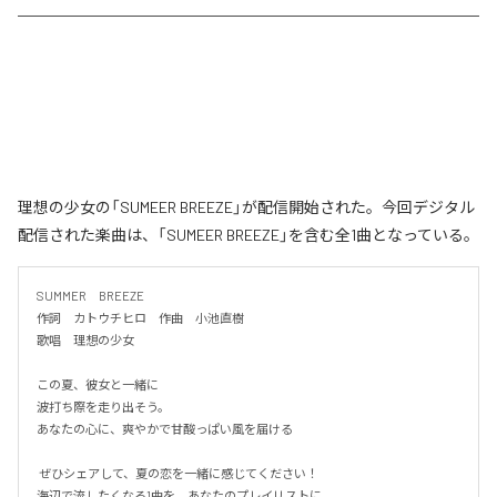
理想の少女の「SUMEER BREEZE」が配信開始された。今回デジタル
配信された楽曲は、「SUMEER BREEZE」を含む全1曲となっている。
SUMMER　BREEZE

作詞　カトウチヒロ　作曲　小池直樹

歌唱　理想の少女

この夏、彼女と一緒に

波打ち際を走り出そう。

あなたの心に、爽やかで甘酸っぱい風を届ける

 ぜひシェアして、夏の恋を一緒に感じてください！

海辺で流したくなる1曲を、あなたのプレイリストに。