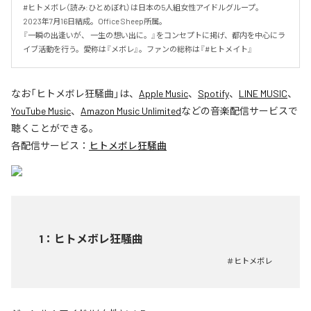
#ヒトメボレ（読み:ひとめぼれ）は日本の5人組女性アイドルグループ。

2023年7月16日結成。Office Sheep所属。

『一瞬の出逢いが、 一生の想い出に。』をコンセプトに掲げ、都内を中心にラ
イブ活動を行う。愛称は『メボレ』。ファンの総称は『#ヒトメイト』
なお「
ヒトメボレ狂騒曲
」は、
Apple Music
、
Spotify
、
LINE MUSIC
、
YouTube Music
、
Amazon Music Unlimited
などの音楽配信サービスで
聴くことができる。
各配信サービス：
ヒトメボレ狂騒曲
1
：
ヒトメボレ狂騒曲
＃ヒトメボレ