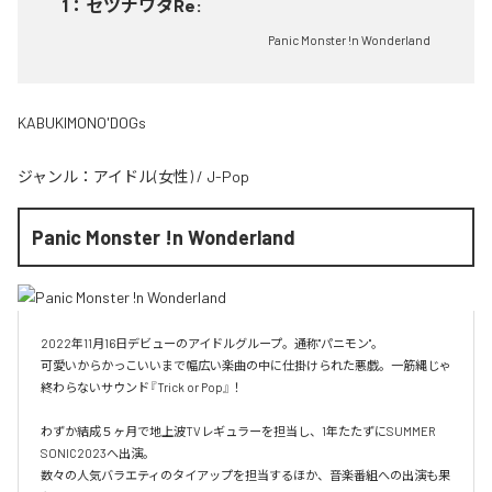
1
：
セツナワタRe:
Panic Monster !n Wonderland
KABUKIMONO'DOGs
ジャンル：
アイドル(女性)
/
J-Pop
Panic Monster !n Wonderland
2022年11月16日デビューのアイドルグループ。通称"パニモン"。

可愛いからかっこいいまで幅広い楽曲の中に仕掛けられた悪戯。一筋縄じゃ
終わらないサウンド『Trick or Pop』！

わずか結成５ヶ月で地上波TVレギュラーを担当し、1年たたずにSUMMER 
SONIC2023へ出演。

数々の人気バラエティのタイアップを担当するほか、音楽番組への出演も果