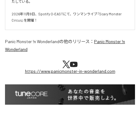
たしている。

2026年11月9日、Spotify O-EASTにて、ワンマンライブ『Scary Monster 
Circus』を開催！
Panic Monster !n Wonderland
の他のリリース：
Panic Monster !n
Wonderland
https://www.panicmonster-in-wonderland.com