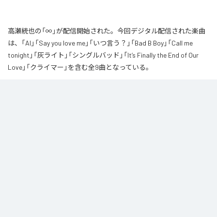
高瀬統也の「∞」が配信開始された。今回デジタル配信された楽曲
は、「AI」「Say you love me」「いつ言う？」「Bad B Boy」「Call me
tonight」「灰ライト」「シングルバッド」「It’s Finally the End of Our
Love」「クライマー」を含む全9曲となっている。
なお「
∞
」は、
Apple Music
、
Spotify
、
LINE MUSIC
、
YouTube Music
、
Amazon Music Unlimited
などの音楽配信サービスで聴くことができ
る。
各配信サービス：
∞
1
：
AI
高瀬統也