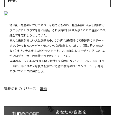
達也
幼少期〜思春期にかけてギターを始めるものの、軽音楽部に入学し周囲のテ
クニックにトラウマを覚え挫折。それ以降は日々飲み歩くことで音楽への未
練全てを忘れようとしていた。

そんな未練がましい人生を送る中、2016年42歳酒場にて奇跡的にサポート
メンバーであるスーパー・モンキーズが結集してしまい、（酒の勢いで仕方
なく）オリジナル楽曲の制作をスタート。2020年にレコーディングしたもの
がプロデューサーの怠惰で今更世に出ることに。

自身のルーツである”ダメ人間を解放して自由になる”をテーマに、時にはハ
ードに、時にはダメな表情も浮かべる満50歳児のロッケンローラー。都内
のライブハウスに稀に出現。
達也
の他のリリース：
達也