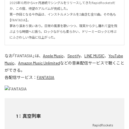
2025年10月から4ヶ月連続でシングルをリリースしてきたRapidRocketsだ
か、この度、待望のアルバムが完成した。

第一作目となる今作品は、インストルメンタルを2曲含む全10曲。その名も
【FANTASIA】。

夢あり涙あり笑いあり。日常の風景を歌いつつ、現実から少し離れて空を飛
ぶような時間へと誘う。ロックながらも柔らかい、ドリーミーロックと呼ぶ
にふさわしい作品に仕上がった。
なお「
FANTASIA
」は、
Apple Music
、
Spotify
、
LINE MUSIC
、
YouTube
Music
、
Amazon Music Unlimited
などの音楽配信サービスで聴くこと
ができる。
各配信サービス：
FANTASIA
1
：
真空列車
RapidRockets