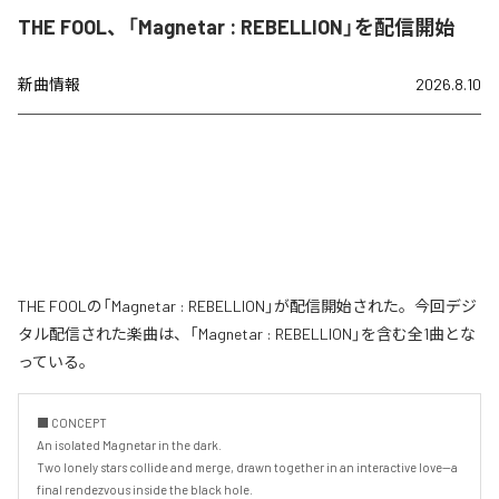
THE FOOL、「Magnetar : REBELLION」を配信開始
新曲情報
2026.8.10
THE FOOLの「Magnetar : REBELLION」が配信開始された。今回デジ
タル配信された楽曲は、「Magnetar : REBELLION」を含む全1曲とな
っている。
■ CONCEPT

An isolated Magnetar in the dark.

Two lonely stars collide and merge, drawn together in an interactive love—a 
final rendezvous inside the black hole.
