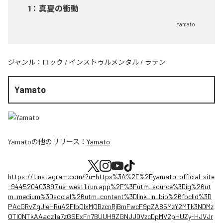
1
：
真夏の衝動
Yamato
ジャンル：
ロック
/
インストゥルメンタル
/
ラテン
Yamato
Yamato
の他のリリース：
Yamato
https://l.instagram.com/?u=https%3A%2F%2Fyamato-official-site
-944520403897.us-west1.run.app%2F%3Futm_source%3Dig%26ut
m_medium%3Dsocial%26utm_content%3Dlink_in_bio%26fbclid%3D
PAcGRvZgJleHRuA2FlbQIxMQBzcnRjBmFwcF9pZA85MzY2MTk3NDMz
OTI0NTkAAadz1a7zGSExFn7BUUH9ZGNJJ0VzcDpMV2pHUZy-HJVJr