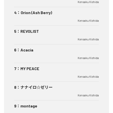
Kensaku Kishida
4
：
Orion (Ash Berry)
Kensaku Kishida
5
：
REVOLIST
Kensaku Kishida
6
：
Acacia
Kensaku Kishida
7
：
MY PEACE
Kensaku Kishida
8
：
ナナイロ☆ゼリー
Kensaku Kishida
9
：
montage