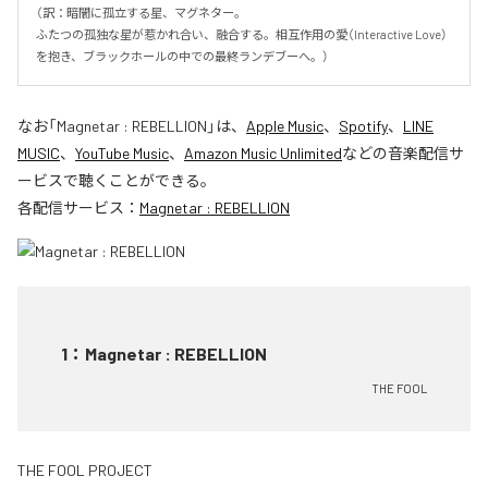
（訳：暗闇に孤立する星、マグネター。

ふたつの孤独な星が惹かれ合い、融合する。相互作用の愛（Interactive Love）
を抱き、ブラックホールの中での最終ランデブーへ。）
なお「
Magnetar : REBELLION
」は、
Apple Music
、
Spotify
、
LINE
MUSIC
、
YouTube Music
、
Amazon Music Unlimited
などの音楽配信サ
ービスで聴くことができる。
各配信サービス：
Magnetar : REBELLION
1
：
Magnetar : REBELLION
THE FOOL
THE FOOL PROJECT