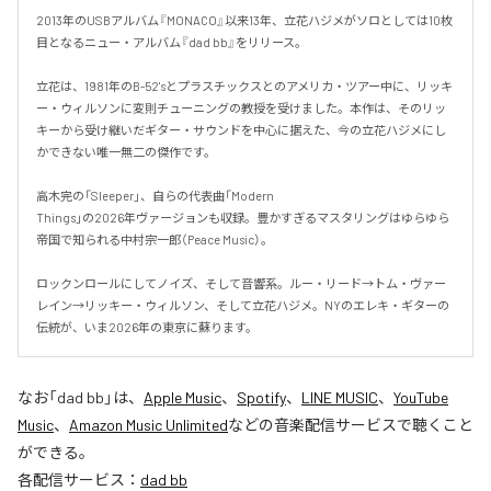
2013年のUSBアルバム『MONACO』以来13年、立花ハジメがソロとしては10枚
目となるニュー・アルバム『dad bb』をリリース。

立花は、1981年のB-52'sとプラスチックスとのアメリカ・ツアー中に、リッキ
ー・ウィルソンに変則チューニングの教授を受けました。本作は、そのリッ
キーから受け継いだギター・サウンドを中心に据えた、今の立花ハジメにし
かできない唯一無二の傑作です。

高木完の「Sleeper」、自らの代表曲「Modern

Things」の2026年ヴァージョンも収録。豊かすぎるマスタリングはゆらゆら
帝国で知られる中村宗一郎（Peace Music）。

ロックンロールにしてノイズ、そして音響系。ルー・リード→トム・ヴァー
レイン→リッキー・ウィルソン、そして立花ハジメ。NYのエレキ・ギターの
伝統が、いま2026年の東京に蘇ります。
なお「
dad bb
」は、
Apple Music
、
Spotify
、
LINE MUSIC
、
YouTube
Music
、
Amazon Music Unlimited
などの音楽配信サービスで聴くこと
ができる。
各配信サービス：
dad bb