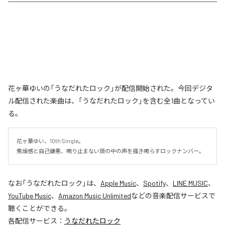
花ヶ華ゆいの「うなだれたロック」が配信開始された。今回デジタ
ル配信された楽曲は、「うなだれたロック」を含む全1曲となってい
る。
花ヶ華ゆい、10th Single。

焦燥感と自己嫌悪、鳴り止まない頭の中の声を掻き鳴らすロックナンバー。
なお「
うなだれたロック
」は、
Apple Music
、
Spotify
、
LINE MUSIC
、
YouTube Music
、
Amazon Music Unlimited
などの音楽配信サービスで
聴くことができる。
各配信サービス：
うなだれたロック