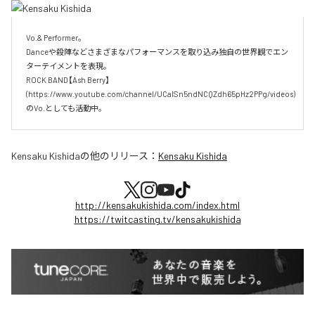
Vo.& Performer。

Danceや殺陣などさまざまなパフォーマンスを取り込み独自の世界観でエン
ターテイメントを表現。

ROCK BAND【Ash Berry】

(https://www.youtube.com/channel/UCaISn5ndNCQZdh65pHz2PPg/videos)
のVo.としても活動中。
Kensaku Kishida
の他のリリース：
Kensaku Kishida
http://kensakukishida.com/index.html
https://twitcasting.tv/kensakukishida