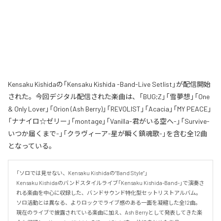
Kensaku Kishidaの「Kensaku Kishida -Band-Live Setlist」が配信開始
された。今回デジタル配信された楽曲は、「BUG;Z」「雪夢想」「One
& Only Lover」「Orion (Ash Berry)」「REVOLIST」「Acacia」「MY PEACE」
「ナナイロ☆ゼリー」「montage」「Vanilla-君がいる空へ-」「Survive-
いつか届くまで-」「クラヴィーア-星が瞬く鎮魂歌-」を含む全12曲
となっている。
「ソロでは見せない、Kensaku Kishidaの“Band Style”」

Kensaku Kishidaのバンドスタイルライブ「Kensaku Kishida-Band-」で演奏さ
れる楽曲を中心に収録した、バンドサウンド特化型セットリストアルバム。

ソロ活動とは異なる、よりロックでライブ感のある一面を凝縮した全12曲。

現在のライブで披露されている楽曲に加え、Ash Berryとして発表してきた楽