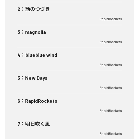
2
：
話のつづき
RapidRockets
3
：
magnolia
RapidRockets
4
：
blueblue wind
RapidRockets
5
：
New Days
RapidRockets
6
：
RapidRockets
RapidRockets
7
：
明日吹く風
RapidRockets