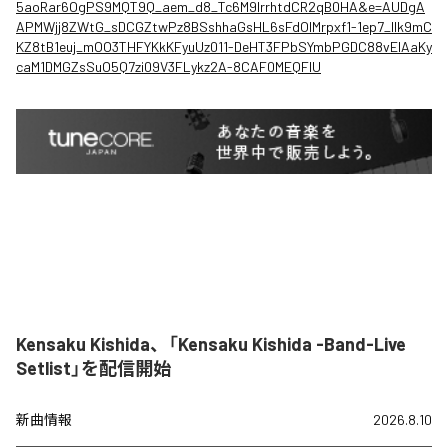
5aoRar6OgPS9MQT9Q_aem_d8_Tc6M9lrrhtdCR2qB0HA&e=AUDgA
APMWjj8ZWtG_sDCGZtwPz8BSshhaGsHL6sFdOIMrpxf1-1ep7_llk9mC
KZ8tB1euj_mOO3THFYKkKFyuUz011-DeHT3FPbSYmbPGDC88vEIAaKy
caM1DMGZsSuO5Q7zi09V3FLykz2A-8CAF0MEQFIU
Kensaku Kishida、「Kensaku Kishida -Band-Live
Setlist」を配信開始
新曲情報
2026.8.10