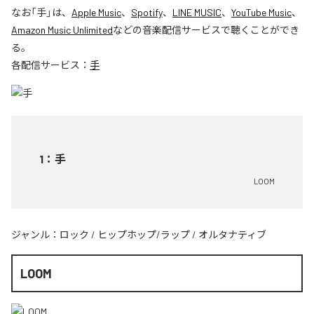
なお「
手
」は、
Apple Music
、
Spotify
、
LINE MUSIC
、
YouTube Music
、
Amazon Music Unlimited
などの音楽配信サービスで聴くことができ
る。
各配信サービス：
手
1
：
手
LOOM
ジャンル：
ロック
/
ヒップホップ/ラップ
/
オルタナティブ
LOOM