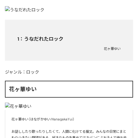
1
：
うなだれたロック
花ヶ華ゆい
ジャンル：
ロック
花ヶ華ゆい
花ヶ華ゆい（はながかゆい/HanagakaYui）

お話ししたり歌ったりしたくて、人間に化けてる猫又。みんなの日常にまと
わりつきたい野望がある。好きなものを集めてはカバンにぶち込んで持ち歩