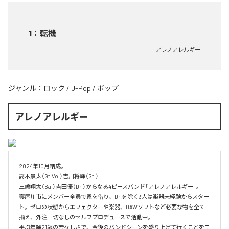
1
：
転機
アレノアレルギー
ジャンル：
ロック
/
J-Pop
/
ポップ
アレノアレルギー
2024年10月結成。

高木景太（Gt.Vo.）吉川将輝（Gt.）

三嶋翔太（Ba.）吉田優（Dr.）からなる4ピースバンド「アレノアレルギー」。

寝屋川市にメンバー全員で家を借り、Dr.を除く3人は楽器未経験からスター
ト。ゼロの状態からエフェクターや楽器、DAWソフトなど必要な物を全て
揃え、外注一切なしのセルフプロデュースで活動中。

平均年齢21歳の若々しさで、今後のバンドシーンを盛り上げて行くことをモ