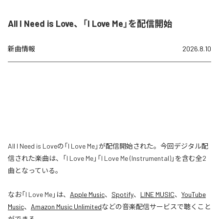
All I Need is Love、「I Love Me」を配信開始
新曲情報
2026.8.10
All I Need is Loveの「I Love Me」が配信開始された。今回デジタル配
信された楽曲は、「I Love Me」「I Love Me (Instrumental)」を含む全2
曲となっている。
なお「
I Love Me
」は、
Apple Music
、
Spotify
、
LINE MUSIC
、
YouTube
Music
、
Amazon Music Unlimited
などの音楽配信サービスで聴くこと
ができる。