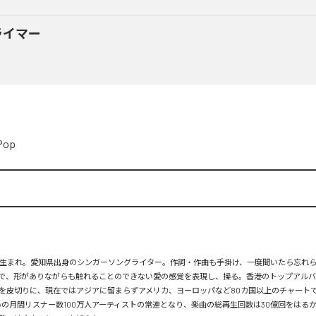
ライマー
Pop
月26日生まれ。愛知県出身のシンガーソングライター。作詞・作曲も手掛け、一度聞いたら忘れ
で、形がありながらも触れることのできない愛の感覚を表現し、操る。香港のトップアルバ
を皮切りに、現在ではアジアに留まらずアメリカ、ヨーロッパなど80カ国以上のチャートで
tifyの月間リスナー数100万人アーティストの常連となり、楽曲の総再生回数は30億回をはる