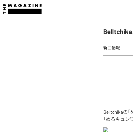
Bellt
新曲情報
Belltch
「めろキュン