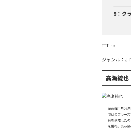
9
：
ク
TTT inc
ジャンル：
J-
高瀬統也
1996年11
ではのフレーズ
冠を達成したの
を獲得。Spo