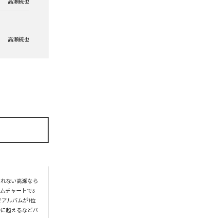
高瀬統也
高瀬統也
られない高瀬なら
ムチャートで3
アルバムが1位
かに超えるなどバ