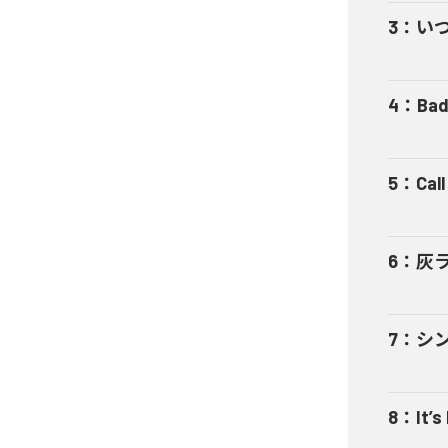
3
：
い
4
：
Bad
5
：
Cal
6
：
灰
7
：
シ
8
：
It’s