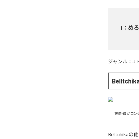
1
：
め
ジャンル：
J-
Belltchik
天使×銃 がコ
Belltchika
の他