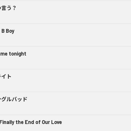
つ言う？
 B Boy
l me tonight
ライト
ングルバッド
 Finally the End of Our Love