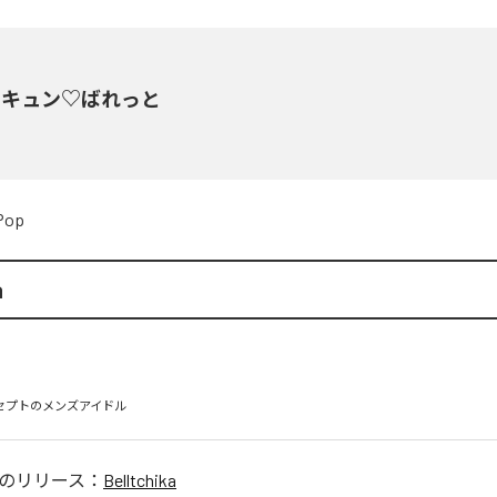
ろキュン♡ばれっと
Pop
a
ンセプトのメンズアイドル
のリリース：
Belltchika