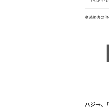
イラルヒットの
高瀬統也
の他
ハジ→、