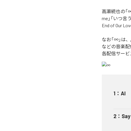
高瀬統也の「∞
me」「いつ言う？」
End of O
なお「
∞
」は、
などの音楽配
各配信サービ
1
：
AI
2
：
Say