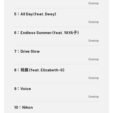
Steelsip
5
：
All Day (feat. Deey)
Steelsip
6
：
Endless Summer (feat. YAYA子)
Steelsip
7
：
Drive Slow
Steelsip
8
：
発展 (feat. Elizabeth-G)
Steelsip
9
：
Voice
Steelsip
10
：
Nikon