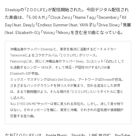
Steelsipの「Z.O.O LIFE」が配信開始された。今回デジタル配信され
た楽曲は、「5:00 A.M.」「Clock Zero」「Name Tag」「December」「All
Day (feat. Deey)」「Endless Summer (feat. YAYA子)」「Drive Slow」「発展
(feat. Elizabeth-G)」「Voice」「Nikon」を含む全10曲となっている。
沖縄出身のラッパー Steelsipと、東京を拠点に活動するビートメイカー 
Tatwoineによるコラボアルバム 『Z.O.O LIFE』 がリリース。

Featuringには、同じく沖縄出身のラッパー Deey、DJユニット「凸凹」として
も活動するシンガー YAYA子、そして埼玉・戸田をREPするFLOW者 
Elizabeth-Gが参加。

ミックス・マスタリングはKat'z Deli Studio、アートワークは$hirawが担当。

さまざまなバックグラウンドを持つ人々が集まり、交わる混沌とした世界
は、まるで動物園のよう。そんな現代を『Z.O.O LIFE』というタイトルに落と
し込んだ。

"ALL EYES ON ME"――ラッパーは常に見られる存在だ。しかし、決して見せ物で
はない。そのメッセージを軸に、東京と沖縄、それぞれの空気感や価値観が
交差する全10曲。
なお「
Z.O.O LIFE
」は、
Apple Music
、
Spotify
、
LINE MUSIC
、
YouTube