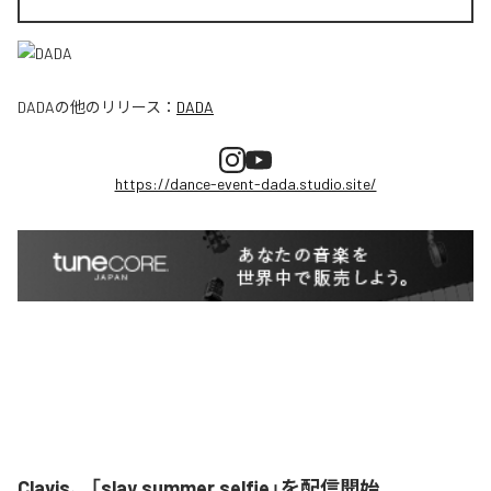
DADA
の他のリリース：
DADA
https://dance-event-dada.studio.site/
Clavis、「slay summer selfie」を配信開始