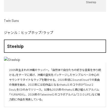
Steelsip
Twin Suns
ジャンル：
ヒップホップ/ラップ
Steelsip
2005年生まれの沖縄のラッパー。「自然体で自分たちの好きな音楽を作り続
ける」をテーマに掲げ、沖縄の空気をパッケージしたサンプルベース中心の
サウンドでタイトなラップを聴かせる。2020年頃にSoundCloudでの楽曲
の発表を始め、2023年には初作品となるrihakuとのコラボEP「Soul 2 
Soul」をCDのみでリリース。以降も2025年のrihakuと再び組んだアルバム
「YURAMEKI」、2026年のTatwoineとのコラボアルバム「Z.O.O LIFE」など精
力的に作品を発表している。