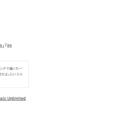
「89
ウンドで描いた一
方だよ」というメ
ic Unlimited