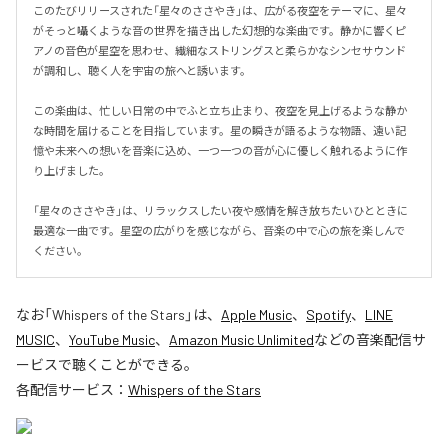
このたびリリースされた「星々のささやき」は、広がる夜空をテーマに、星々
がそっと囁くような音の世界を描き出した幻想的な楽曲です。静かに響くピ
アノの音色が星空を思わせ、繊細なストリングスと柔らかなシンセサウンド
が調和し、聴く人を宇宙の旅へと誘います。

この楽曲は、忙しい日常の中でふと立ち止まり、夜空を見上げるような静か
な時間を届けることを目指しています。星の瞬きが語るような物語、遠い記
憶や未来への想いを音楽に込め、一つ一つの音が心に優しく触れるように作
り上げました。

「星々のささやき」は、リラックスしたい夜や感情を解き放ちたいひとときに
最適な一曲です。星空の広がりを感じながら、音楽の中で心の旅を楽しんで
ください。
なお「
Whispers of the Stars
」は、
Apple Music
、
Spotify
、
LINE
MUSIC
、
YouTube Music
、
Amazon Music Unlimited
などの音楽配信サ
ービスで聴くことができる。
各配信サービス：
Whispers of the Stars