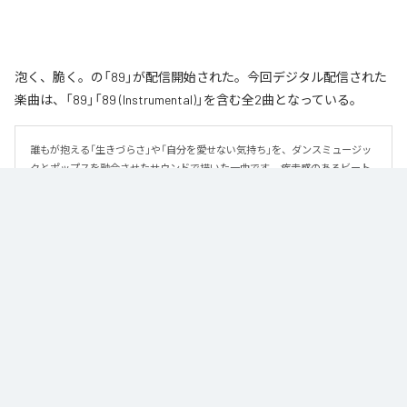
泡く、脆く。の「89」が配信開始された。今回デジタル配信された
楽曲は、「89」「89 (Instrumental)」を含む全2曲となっている。
誰もが抱える「生きづらさ」や「自分を愛せない気持ち」を、ダンスミュージッ
クとポップスを融合させたサウンドで描いた一曲です。 疾走感のあるビート
と繊細な歌詞が交差し、苦しさの中にも小さな希望を見つけ出していく。 「味
方だよ」というメッセージが、心にそっと寄り添う作品です。
なお「
89
」は、
Apple Music
、
Spotify
、
LINE MUSIC
、
YouTube Music
、
Amazon Music Unlimited
などの音楽配信サービスで聴くことができ
る。
各配信サービス：
89