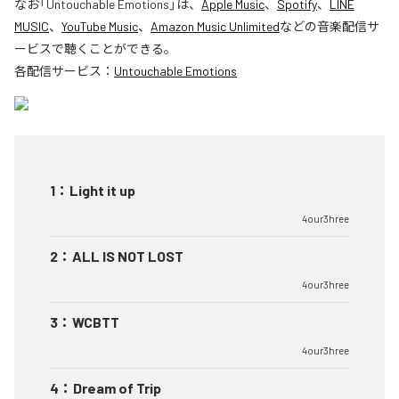
なお「
Untouchable Emotions
」は、
Apple Music
、
Spotify
、
LINE
MUSIC
、
YouTube Music
、
Amazon Music Unlimited
などの音楽配信サ
ービスで聴くことができる。
各配信サービス：
Untouchable Emotions
1
：
Light it up
4our3hree
2
：
ALL IS NOT LOST
4our3hree
3
：
WCBTT
4our3hree
4
：
Dream of Trip