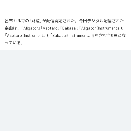
呂布カルマの「財産」が配信開始された。今回デジタル配信された
楽曲は、「Aligator」「Asotaro」「Bakasai」「Aligator (Instrumental)」
「Asotaro (Instrumental)」「Bakasai (Instrumental)」を含む全6曲とな
っている。
なお「
財産
」は、
Apple Music
、
Spotify
、
LINE MUSIC
、
YouTube
Music
、
Amazon Music Unlimited
などの音楽配信サービスで聴くこと
ができる。
各配信サービス：
財産
1
：
Aligator
呂布カルマ