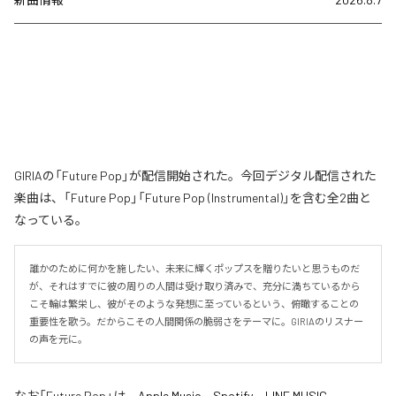
GIRIAの「Future Pop」が配信開始された。今回デジタル配信された
楽曲は、「Future Pop」「Future Pop (Instrumental)」を含む全2曲と
なっている。
誰かのために何かを施したい、未来に輝くポップスを贈りたいと思うものだ
が、それはすでに彼の周りの人間は受け取り済みで、充分に満ちているから
こそ輪は繁栄し、彼がそのような発想に至っているという、俯瞰することの
重要性を歌う。だからこその人間関係の脆弱さをテーマに。GIRIAのリスナー
の声を元に。
なお「
Future Pop
」は、
Apple Music
、
Spotify
、
LINE MUSIC
、