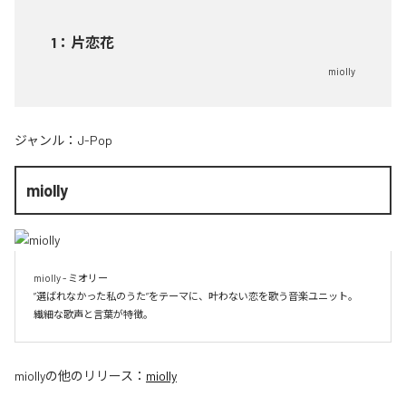
1
：
片恋花
miolly
ジャンル：
J-Pop
miolly
miolly - ミオリー

”選ばれなかった私のうた”をテーマに、叶わない恋を歌う音楽ユニット。

miolly
の他のリリース：
miolly