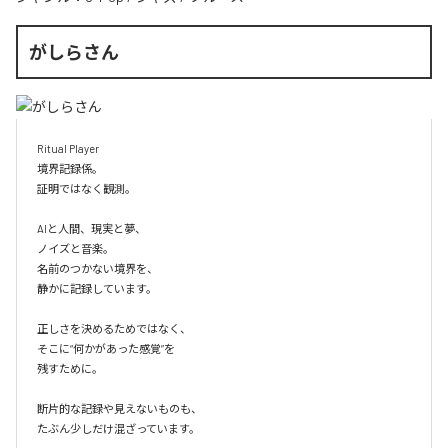
がしらさん
Ritual Player

境界記録係。

証明ではなく観測。

AIと人間、現実と夢、

ノイズと音楽。

名前のつかない境界を、

静かに記録しています。

正しさを決めるためではなく、

そこに“何かがあった感覚”を

残すために。

断片的な記録や見えないものも、

たぶん少しだけ混ざっています。