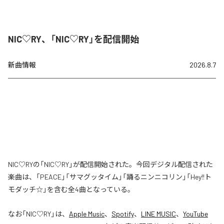
NIC♡RY、「NIC♡RY」を配信開始
新曲情報
2026.8.7
NIC♡RYの「NIC♡RY」が配信開始された。今回デジタル配信された
楽曲は、「PEACE」「サマグッタイム」「踊るニンニコリン」「Hey!!ト
モダッチ☆」を含む全4曲となっている。
なお「
NIC♡RY
」は、
Apple Music
、
Spotify
、
LINE MUSIC
、
YouTube