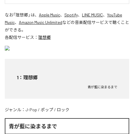
なお「
理想郷
」は、
Apple Music
、
Spotify
、
LINE MUSIC
、
YouTube
Music
、
Amazon Music Unlimited
などの音楽配信サービスで聴くこと
ができる。
各配信サービス：
理想郷
1
：
理想郷
青が藍に染まるまで
ジャンル：
J-Pop
/
ポップ
/
ロック
青が藍に染まるまで