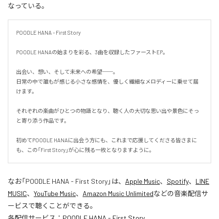
なっている。
POODLE HANA - First Story

POODLE HANAの始まりを彩る、3曲を収録したファーストEP。

出会い、想い、そして未来への希望──。

日常の中で誰もが感じる小さな感情を、優しく繊細なメロディーに乗せて届
けます。

それぞれの楽曲がひとつの物語となり、聴く人の大切な思い出や景色にそっ
と寄り添う作品です。

初めてPOODLE HANAに出会う方にも、これまで応援してくださる皆さまに
も、この「First Story」が心に残る一枚となりますように。
なお「
POODLE HANA - First Story
」は、
Apple Music
、
Spotify
、
LINE
MUSIC
、
YouTube Music
、
Amazon Music Unlimited
などの音楽配信サ
ービスで聴くことができる。
各配信サービス：
POODLE HANA - First Story