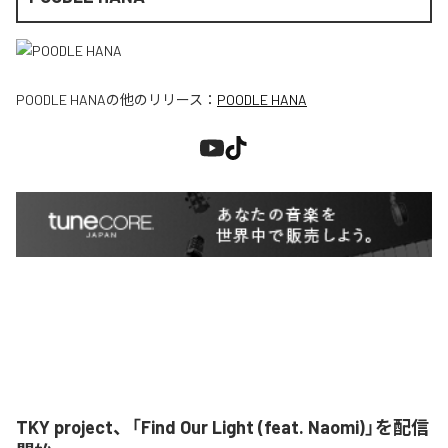
POODLE HANA
の他のリリース：
POODLE HANA
TKY project、「Find Our Light (feat. Naomi)」を配信