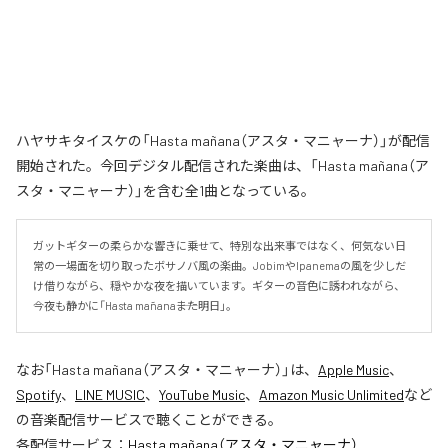
ハヤサキタイスケの「Hasta mañana（アスタ・マニャーナ）」が配信
開始された。今回デジタル配信された楽曲は、「Hasta mañana（ア
スタ・マニャーナ）」を含む全1曲となっている。
ガットギターの柔らかな響きに乗せて、特別な出来事ではなく、何気ない日
常の一場面を切り取ったボサノバ風の楽曲。JobimやIpanemaの風を少しだ
け借りながら、穏やかな夜を描いています。ギターの音色に誘われながら、
今夜も静かに「Hasta mañana――また明日」。
なお「
Hasta mañana（アスタ・マニャーナ）
」は、
Apple Music
、
Spotify
、
LINE MUSIC
、
YouTube Music
、
Amazon Music Unlimited
など
の音楽配信サービスで聴くことができる。
各配信サービス：
Hasta mañana（アスタ・マニャーナ）