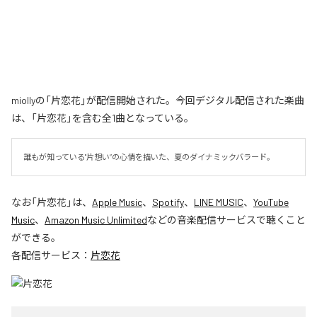
miollyの「片恋花」が配信開始された。今回デジタル配信された楽曲
は、「片恋花」を含む全1曲となっている。
誰もが知っている"片想い”の心情を描いた、夏のダイナミックバラード。
なお「
片恋花
」は、
Apple Music
、
Spotify
、
LINE MUSIC
、
YouTube
Music
、
Amazon Music Unlimited
などの音楽配信サービスで聴くこと
ができる。
各配信サービス：
片恋花