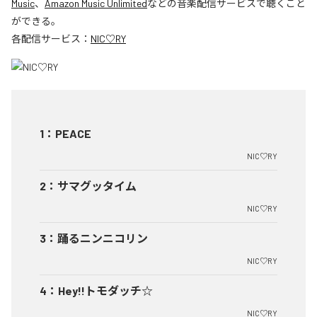
Music
、
Amazon Music Unlimited
などの音楽配信サービスで聴くこと
ができる。
各配信サービス：
NIC♡RY
1
：
PEACE
NIC♡RY
2
：
サマグッタイム
NIC♡RY
3
：
踊るニンニコリン
NIC♡RY
4
：
Hey!!トモダッチ☆
NIC♡RY