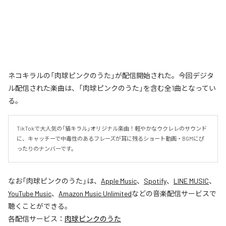
ネコキラルの「肉球ピンクのうた」が配信開始された。今回デジタ
ル配信された楽曲は、「肉球ピンクのうた」を含む全1曲となってい
る。
TikTokで大人気の「猫キラル」オリジナル楽曲！軽やかなウクレレのサウンド
に、キャッチーで中毒性のあるフレーズが耳に残るショート動画・BGMにぴ
ったりのナンバーです。
なお「
肉球ピンクのうた
」は、
Apple Music
、
Spotify
、
LINE MUSIC
、
YouTube Music
、
Amazon Music Unlimited
などの音楽配信サービスで
聴くことができる。
各配信サービス：
肉球ピンクのうた