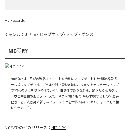
HJ Records
ジャンル：
J-Pop
/
ヒップホップ/ラップ
/
ダンス
NIC♡RY
NIC♡RYは、平成の渋谷ストリートを令和にアップデートした“新渋谷系”ガ
ールズラップデュオ。ギャル×渋谷×音楽を軸に、ゆるくキャッチーなラップ
で“時代のノリを塗り替えていく”。自然体でありながら、踊りたくなるグル
ーヴと中毒性のあるフレーズで、音楽を“聴くもの”から“体感するもの”へと進
化させる。渋谷発の新しいミュージックを世界へ広げ、カルチャーとして根
付かせていく。
NIC♡RY
の他のリリース：
NIC♡RY