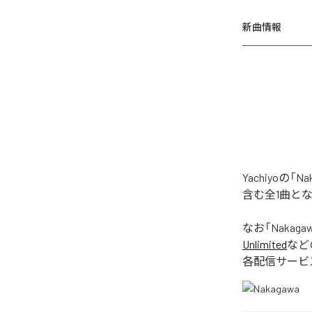
新曲情報
Yachiyoの
含む全1曲と
なお「
Nakaga
Unlimited
など
各配信サービ