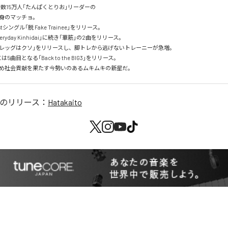
録者数15万人「たんぱくとりお」リーダーの

身のマッチョ。

stシングル「脱 Fake Trainee」をリリース。

eryday Kinhidai」に続き「華筋」の2曲をリリース。

キンレッグはクソ」をリリースし、脚トレから逃げないトレーニーが急増。

5曲目となる「Back to the BIG3」をリリース。

め社会貢献を果たす今勢いのあるムキムキの新星だ。
のリリース：
Hatakaito