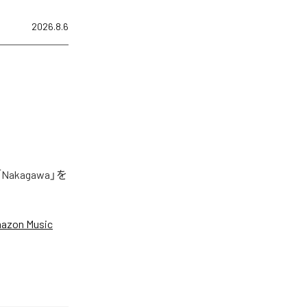
2026.8.6
akagawa」を
azon Music