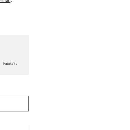
Music
、
Hatakaito