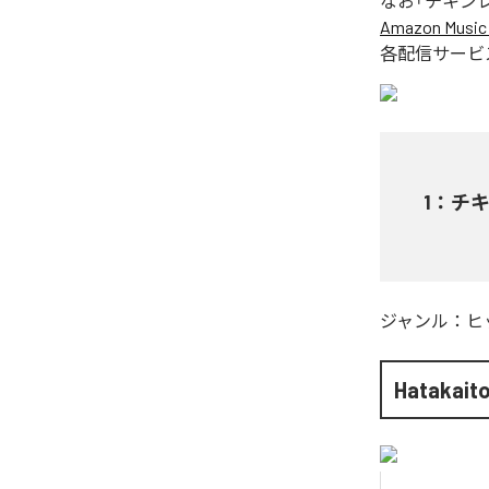
なお「
チキン
Amazon Music 
各配信サービ
1
：
チ
ジャンル：
ヒ
Hatakait