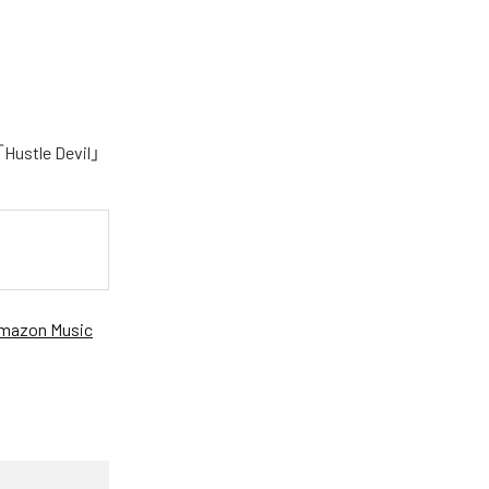
le Devil」
mazon Music