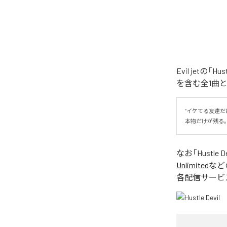
Evil jetの
を含む全1曲
“イケてる友達だけ
本物だけが残る
なお「
Hustle D
Unlimited
など
各配信サービ