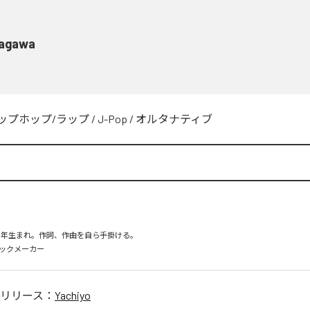
agawa
ップホップ/ラップ
/
J-Pop
/
オルタナティブ
98年生まれ。作詞、作曲を自ら手掛ける。

リリース：
Yachiyo