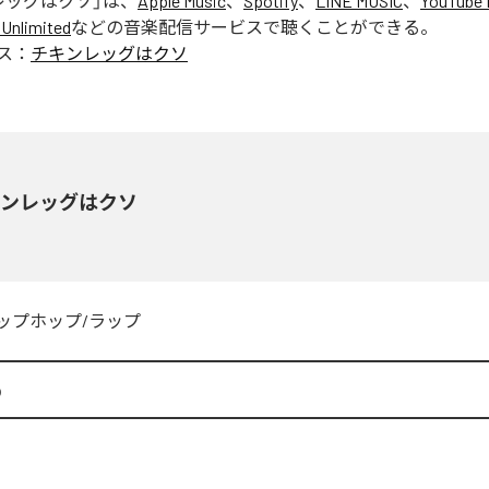
レッグはクソ
」は、
Apple Music
、
Spotify
、
LINE MUSIC
、
YouTube 
Unlimited
などの音楽配信サービスで聴くことができる。
ス：
チキンレッグはクソ
キンレッグはクソ
ップホップ/ラップ
o