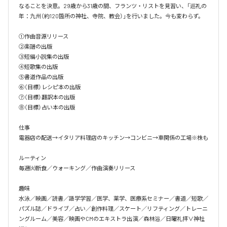
なることを決意。29歳から31歳の間、フランツ・リストを見習い、「巡礼の
年：九州（約120箇所の神社、寺院、教会）」を行いました。今も変わらず。

①作曲音源リリース

②楽譜の出版

③短編小説集の出版

④短歌集の出版

⑤書道作品の出版

⑥（目標）レシピ本の出版

⑦（目標）翻訳本の出版

⑧（目標）占い本の出版

仕事

電器店の配送→イタリア料理店のキッチン→コンビニ→車関係の工場※株も

ルーティン

毎週㈫断食／ウォーキング／作曲演奏リリース

趣味

水泳／映画／読書／語学学習／医学、薬学、医療系セミナー／書道／短歌／
パズル誌／ドライブ／占い／創作料理／スケート／リフティング／トレーニ
ングルーム／美容／映画やCMのエキストラ出演／森林浴／日曜礼拝∨神社