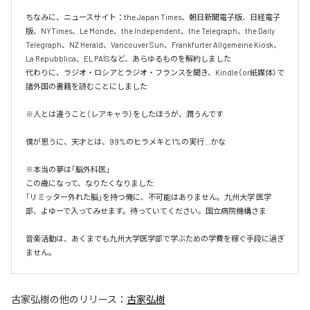
ちなみに、ニュースサイト：the Japan Times、朝日新聞電子版、日経電子
版、NYTimes、Le Monde、the Independent、the Telegraph、the Daily 
Telegraph、NZ Herald、Vancouver Sun、Frankfurter Allgemeine Kiosk、
La Repubblica、EL PAÍSなど、あらゆるものを解約しました

代わりに、ラジオ・ロシアとラジオ・フランスを聞き、Kindle（or紙媒体）で
諸外国の書籍を読むことにしました

※人とは違うこと（レアキャラ）をしたほうが、潤うんです

僕が思うに、天才とは、99%のヒラメキと1%の実行…かな

※本当の夢は「脳外科医」

この歳になって、なりたくなりました

「リミッター外れた脳」を持つ俺に、不可能はありません。九州大学 医学
部、よゆーで入ってみせます。待っていてください。国立病院機構さま

音楽活動は、あくまでも九州大学医学部で学ぶための学費を稼ぐ手段に過ぎ
ません。
古家弘樹
の他のリリース：
古家弘樹