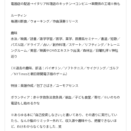
電器店の配送→イタリア料理店のキッチン→コンビニ→車関係の工場※株も

ルーティン

毎週㈫断食／ウォーキング／作曲演奏リリース

趣味

水泳／映画／読書／語学学習／医学、薬学、医療系セミナー／書道／短歌／
パズル誌／ドライブ／占い／創作料理／スケート／リフティング／トレーニ
ングルーム／美容／映画やCMのエキストラ出演／森林浴／日曜礼拝∨神社
巡り

（※過去の趣味、部活：バイオリン／ソフトテニス／サイクリング／ゴルフ
／NYTimesと朝日新聞電子版のゲーム）

特技：楽譜作成／包丁さばき／ユーモアセンス

ボランティア：赤十字救急法救急員／献血／子ども食堂／寄付／※いのちの
電話もし始めるかな

※あらゆる本に「自己投資しなさい」と書いてあり、その通りに実行してい
たら、なんか脳のリミッター外れて、収入源や趣味やら、把握できないほ
ど、わけわからなくなりました…笑
