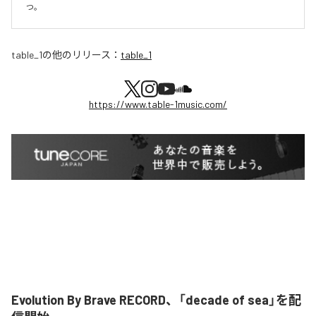
つ。
table_1
の他のリリース：
table_1
https://www.table-1music.com/
Evolution By Brave RECORD、「decade of sea」を配