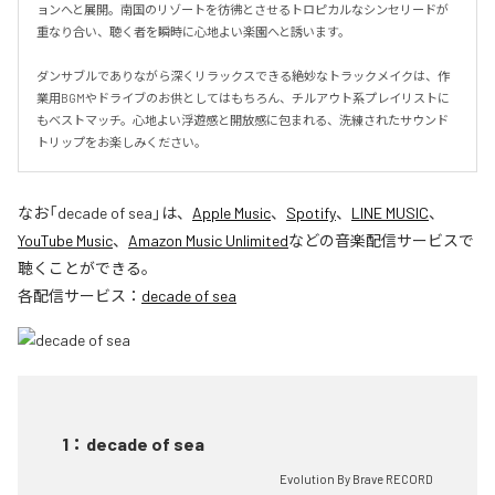
ョンへと展開。南国のリゾートを彷彿とさせるトロピカルなシンセリードが
重なり合い、聴く者を瞬時に心地よい楽園へと誘います。

ダンサブルでありながら深くリラックスできる絶妙なトラックメイクは、作
業用BGMやドライブのお供としてはもちろん、チルアウト系プレイリストに
もベストマッチ。心地よい浮遊感と開放感に包まれる、洗練されたサウンド
トリップをお楽しみください。
なお「
decade of sea
」は、
Apple Music
、
Spotify
、
LINE MUSIC
、
YouTube Music
、
Amazon Music Unlimited
などの音楽配信サービスで
聴くことができる。
各配信サービス：
decade of sea
1
：
decade of sea
Evolution By Brave RECORD