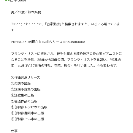
男／39歳／熊本県民

※GoogleやKindleで、「古家弘樹」と検索されますと、いろいろ載っていま
す

2026/07/30㈭現在♭154曲リリース※SoundCloud

フランツ・リストに感化され、彼をも超える超絶技巧の作曲家ピアニストに
なることを決意。29歳から31歳の間、フランツ・リストを見習い、「巡礼の
年：九州（約120箇所の神社、寺院、教会）」を行いました。今も変わらず。

①作曲音源リリース

②楽譜の出版

③短編小説集の出版

④短歌集の出版

⑤書道作品の出版

⑥（目標）レシピ本の出版

⑦（目標）翻訳本の出版

⑧（目標）占い本の出版

仕事
