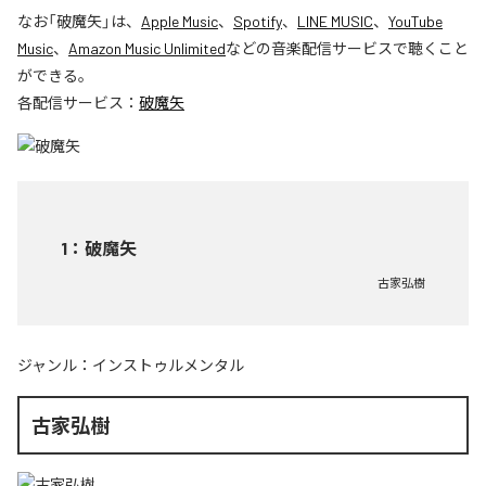
なお「
破魔矢
」は、
Apple Music
、
Spotify
、
LINE MUSIC
、
YouTube
Music
、
Amazon Music Unlimited
などの音楽配信サービスで聴くこと
ができる。
各配信サービス：
破魔矢
1
：
破魔矢
古家弘樹
ジャンル：
インストゥルメンタル
古家弘樹