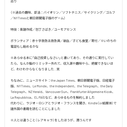
巡り

（※過去の趣味、部活：バイオリン／ソフトテニス／サイクリング／ゴルフ
／NYTimesと朝日新聞電子版のゲーム）

特技：楽譜作成／包丁さばき／ユーモアセンス

ボランティア：赤十字救急法救急員／献血／子ども食堂／寄付／※いのちの
電話もし始めるかな

※あらゆる本に「自己投資しなさい」と書いてあり、その通りに実行してい
たら、なんか脳のリミッター外れて、収入源や趣味やら、把握できないほ
ど、わけわからなくなりました…笑

ちなみに、ニュースサイト：the Japan Times、朝日新聞電子版、日経電子
版、NYTimes、Le Monde、the Independent、the Telegraph、the Daily 
Telegraph、NZ Herald、Vancouver Sun、Frankfurter Allgemeine Kiosk、
La Repubblica、EL PAÍSなど、あらゆるものを解約しました

代わりに、ラジオ・ロシアとラジオ・フランスを聞き、Kindle（or紙媒体）で
諸外国の書籍を読むことにしました

※人とは違うこと（レアキャラ）をしたほうが、潤うんです
