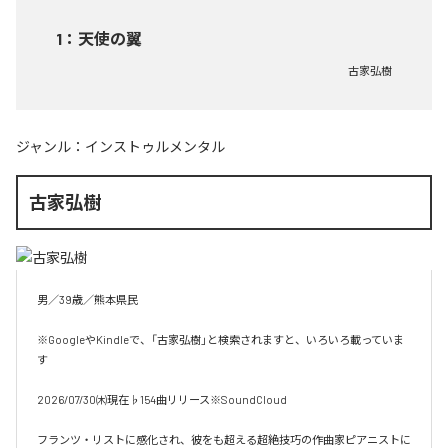
1
：
天使の翼
古家弘樹
ジャンル：
インストゥルメンタル
古家弘樹
男／39歳／熊本県民

※GoogleやKindleで、「古家弘樹」と検索されますと、いろいろ載っていま
す

2026/07/30㈭現在♭154曲リリース※SoundCloud

フランツ・リストに感化され、彼をも超える超絶技巧の作曲家ピアニストに