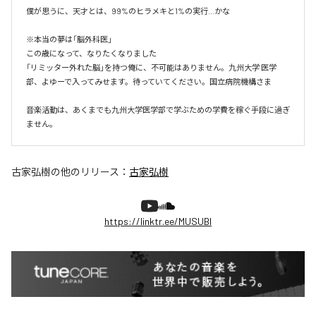
僕が思うに、天才とは、99%のヒラメキと1%の実行…かな

※本当の夢は「脳外科医」

この歳になって、なりたくなりました

「リミッター外れた脳」を持つ俺に、不可能はありません。九州大学 医学
部、よゆーで入ってみせます。待っていてください。国立病院機構さま

音楽活動は、あくまでも九州大学医学部で学ぶための学費を稼ぐ手段に過ぎ
ません。
古家弘樹
の他のリリース：
古家弘樹
https://linktr.ee/MUSUBI