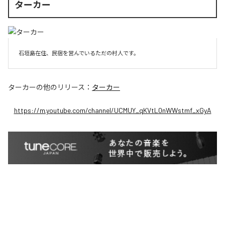
ターカー
石垣島在住、民宿を営んでいるただの村人です。
ターカー
の他のリリース：
ターカー
https://m.youtube.com/channel/UCMUY_qKVtL0nWWstmf_xGyA