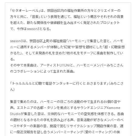
「セタオーレーベル」は、世田谷区内の福祉作業所の方々とクリエイターの
方々と共に、「音楽」という表現を通じて、福祉という概念やそれぞれの背景
を超えた、新たな関係性や価値観を生み出すべく発足されたプロジェクト
で、今作はseason3となる。 

season3は、世田谷区上町の福祉施設「ハーモニー」で集音した音と、ハーモ
ニーに通所するメンバーが体験した"幻覚"や"妄想"を題材にした「超・幻聴妄想
かるた」、そして未発表の札を含めた7枚の札をモチーフに楽曲を制作してい
る。

その中で本楽曲は、アーティストUYUNIと、ハーモニーメンバーみちこさん
のコラボレーションによって生まれた楽曲。

「トゥルルルルと幻聴で電話 ケンタッキーに行くと おさまります」（みちこさ
ん）

集音で集めたのは、ハーモニーの日ごろの活動の中で生まれる64個の音や
声。エストニアの古都・タリンを拠点とするサウンドエンジニアKamome 
Studioが集音した音は、立体的なハーモニーでの空気感を体感できる。各曲
の題材となるかるたの字札を読み上げる声、音楽活動が好きなメンバーのベ
ースやギターの楽器の音、施設で営むリサイクルショップ開店作業の音、週
に一度近況報告を話し合うメンバーミーティング（愛のミーティング）の挨