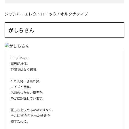
ジャンル：
エレクトロニック
/
オルタナティブ
がしらさん
Ritual Player

境界記録係。

証明ではなく観測。

AIと人間、現実と夢、

ノイズと音楽。

名前のつかない境界を、

静かに記録しています。

正しさを決めるためではなく、

そこに“何かがあった感覚”を

残すために。
