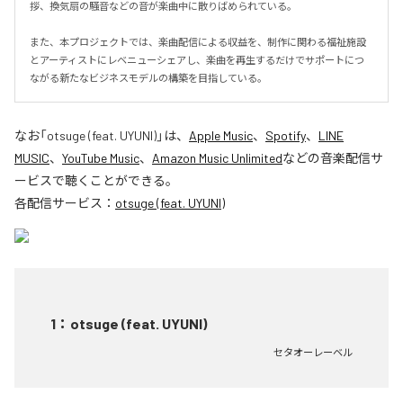
拶、換気扇の騒音などの音が楽曲中に散りばめられている。

また、本プロジェクトでは、楽曲配信による収益を、制作に関わる福祉施設
とアーティストにレベニューシェアし、楽曲を再生するだけでサポートにつ
ながる新たなビジネスモデルの構築を目指している。
なお「
otsuge (feat. UYUNI)
」は、
Apple Music
、
Spotify
、
LINE
MUSIC
、
YouTube Music
、
Amazon Music Unlimited
などの音楽配信サ
ービスで聴くことができる。
各配信サービス：
otsuge (feat. UYUNI)
1
：
otsuge (feat. UYUNI)
セタオーレーベル