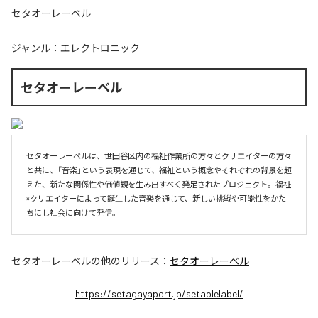
セタオーレーベル
ジャンル：
エレクトロニック
セタオーレーベル
セタオーレーベルは、世田谷区内の福祉作業所の方々とクリエイターの方々
と共に、「音楽」という表現を通じて、福祉という概念やそれぞれの背景を超
えた、新たな関係性や価値観を生み出すべく発足されたプロジェクト。福祉
×クリエイターによって誕生した音楽を通じて、新しい挑戦や可能性をかた
ちにし社会に向けて発信。
セタオーレーベル
の他のリリース：
セタオーレーベル
https://setagayaport.jp/setaolelabel/