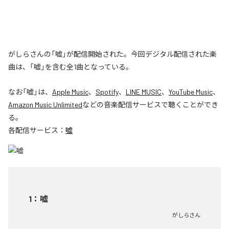
がしらさんの「嘘」が配信開始された。今回デジタル配信された楽
曲は、「嘘」を含む全1曲となっている。
なお「
嘘
」は、
Apple Music
、
Spotify
、
LINE MUSIC
、
YouTube Music
、
Amazon Music Unlimited
などの音楽配信サービスで聴くことができ
る。
各配信サービス：
嘘
1
：
嘘
がしらさん