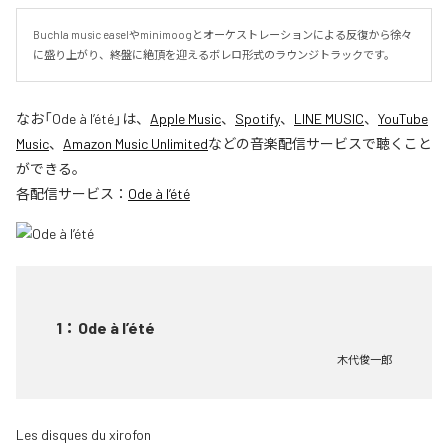
Buchla music easelやminimoogとオーケストレーションによる反復から徐々
に盛り上がり、終盤に絶頂を迎えるボレロ形式のラウンジトラックです。
なお「
Ode à l’été
」は、
Apple Music
、
Spotify
、
LINE MUSIC
、
YouTube
Music
、
Amazon Music Unlimited
などの音楽配信サービスで聴くこと
ができる。
各配信サービス：
Ode à l’été
1
：
Ode à l’été
木代俊一郎
Les disques du xirofon