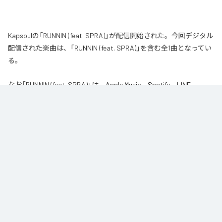
Kapsoulの「RUNNIN (feat. SPRA)」が配信開始された。今回デジタル
配信された楽曲は、「RUNNIN (feat. SPRA)」を含む全1曲となってい
る。
なお「
RUNNIN (feat. SPRA)
」は、
Apple Music
、
Spotify
、
LINE
MUSIC
、
YouTube Music
、
Amazon Music Unlimited
などの音楽配信サ
ービスで聴くことができる。
各配信サービス：
RUNNIN (feat. SPRA)
1
：
RUNNIN (feat. SPRA)
Kapsoul