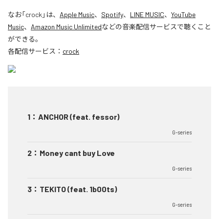
なお「
crock
」は、
Apple Music
、
Spotify
、
LINE MUSIC
、
YouTube
Music
、
Amazon Music Unlimited
などの音楽配信サービスで聴くこと
ができる。
各配信サービス：
crock
1
：
ANCHOR (feat. fessor)
G-series
2
：
Money cant buy Love
G-series
3
：
TEKITO (feat. 1b00ts)
G-series