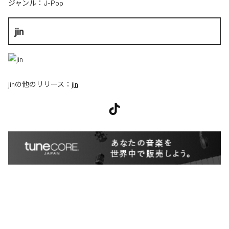
ジャンル：
J-Pop
jin
jin
の他のリリース：
jin