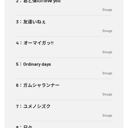
2
：
君と僕のI love you
Snugs
3
：
友達いねぇ
Snugs
4
：
オーマイガッ!!
Snugs
5
：
Ordinary days
Snugs
6
：
ガムシャランナー
Snugs
7
：
ユメノシズク
Snugs
8
：
日々