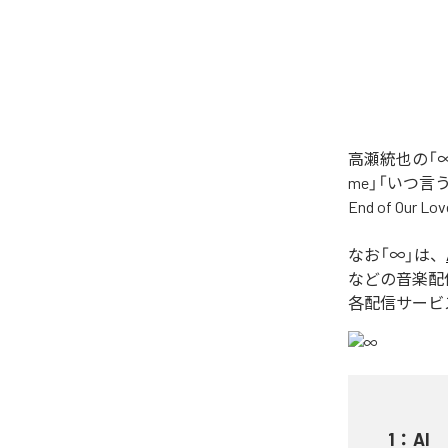
高瀬統也の「∞
me」「いつ言う？」
End of O
なお「
∞
」は、
などの音楽配
各配信サービ
1
：
AI