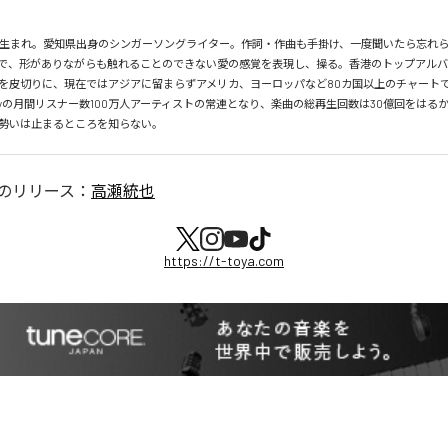
月26日生まれ。愛知県出身のシンガーソングライター。作詞・作曲も手掛け、一度聞いたら忘れ
で、形がありながらも触れることのできない愛の感覚を表現し、操る。香港のトップアルバ
を皮切りに、現在ではアジアに留まらずアメリカ、ヨーロッパなど80カ国以上のチャートで
tifyの月間リスナー数100万人アーティストの常連となり、楽曲の総再生回数は30億回をはる
勢いは止まるところを知らない。
のリリース：
高瀬統也
https://t-toya.com