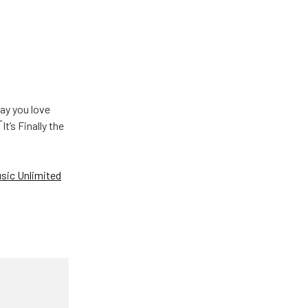
u love
Finally the
ic Unlimited