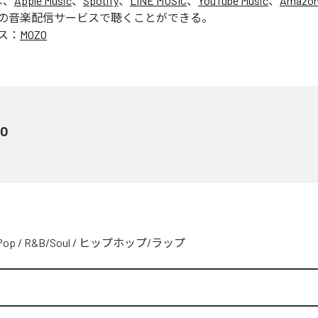
は、
Apple Music
、
Spotify
、
LINE MUSIC
、
YouTube Music
、
Amazon
の音楽配信サービスで聴くことができる。
ス：
MOZO
O
Pop
/
R&B/Soul
/
ヒップホップ/ラップ