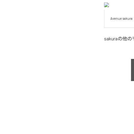
Avenue sakura
sakura
の他の