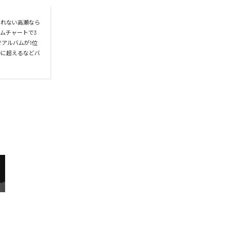
られない高瀬なら
ムチャートで3
アルバムが1位
かに超えるなどバ