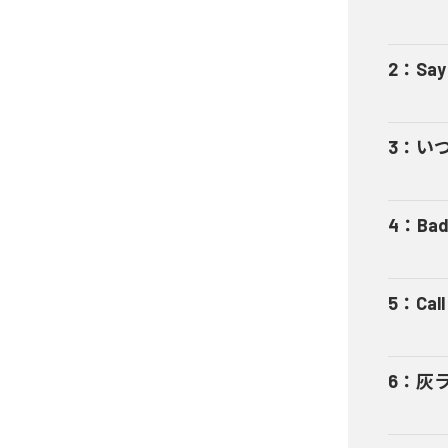
2
：
Say
3
：
い
4
：
Bad
5
：
Cal
6
：
灰