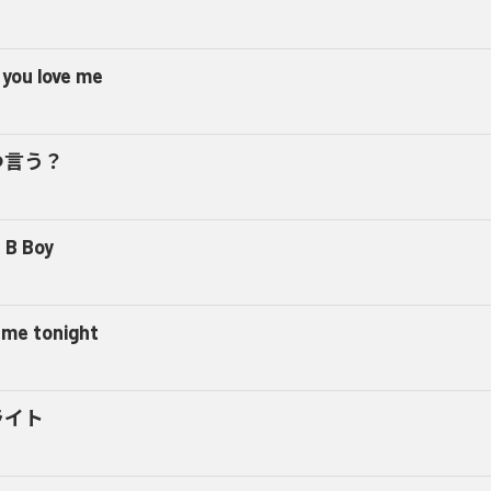
 you love me
つ言う？
 B Boy
l me tonight
ライト