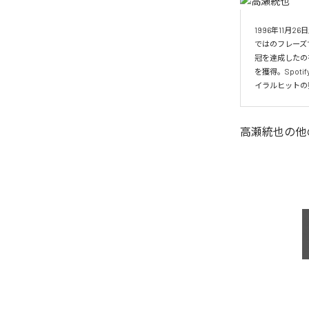
1996年11
ではのフレーズ
冠を達成したの
を獲得。Spo
イラルヒットの
高瀬統也
の他