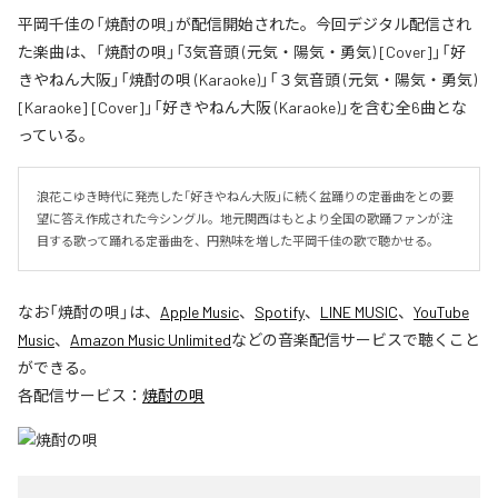
平岡千佳の「焼酎の唄」が配信開始された。今回デジタル配信され
た楽曲は、「焼酎の唄」「3気音頭 (元気・陽気・勇気) [Cover]」「好
きやねん大阪」「焼酎の唄 (Karaoke)」「３気音頭 (元気・陽気・勇気)
[Karaoke] [Cover]」「好きやねん大阪 (Karaoke)」を含む全6曲とな
っている。
浪花こゆき時代に発売した「好きやねん大阪」に続く盆踊りの定番曲をとの要
望に答え作成された今シングル。地元関西はもとより全国の歌踊ファンが注
目する歌って踊れる定番曲を、円熟味を増した平岡千佳の歌で聴かせる。
なお「
焼酎の唄
」は、
Apple Music
、
Spotify
、
LINE MUSIC
、
YouTube
Music
、
Amazon Music Unlimited
などの音楽配信サービスで聴くこと
ができる。
各配信サービス：
焼酎の唄