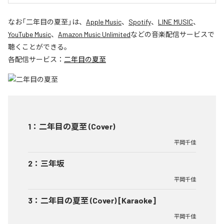
なお「
二年目の夏至
」は、
Apple Music
、
Spotify
、
LINE MUSIC
、
YouTube Music
、
Amazon Music Unlimited
などの音楽配信サービスで
聴くことができる。
各配信サービス：
二年目の夏至
1
：
二年目の夏至 (Cover)
平岡千佳
2
：
三年坂
平岡千佳
3
：
二年目の夏至 (Cover) [Karaoke]
平岡千佳