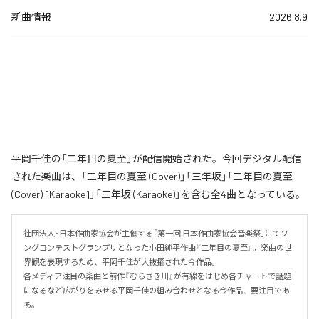
新曲情報
2026.8.9
平岡千佳の「二年目の夏至」が配信開始された。今回デジタル配信
された楽曲は、「二年目の夏至 (Cover)」「三年坂」「二年目の夏至
(Cover) [Karaoke]」「三年坂 (Karaoke)」を含む全4曲となっている。
社団法人･日本作曲家協会が主催する「第一回 日本作曲家協会音楽祭」にてソ
ングコンテストグランプリとなった小田純平作曲『二年目の夏至』。楽曲の世
界観を表現するため、平岡千佳が大抜擢された今作品。

各メディア注目の楽曲と前作『むらさき川』が有線をはじめ各チャートで話題
になるなど広がりをみせる平岡千佳の組み合わせとなる今作品、要注目であ
る。