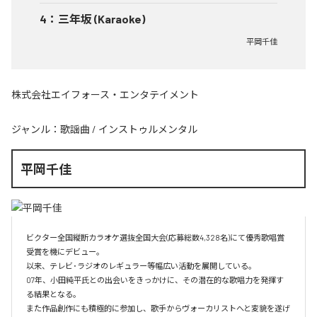
4
：
三年坂 (Karaoke)
平岡千佳
株式会社エイフォース・エンタテイメント
ジャンル：
歌謡曲
/
インストゥルメンタル
平岡千佳
ビクター全国縦断カラオケ選抜全国大会(応募総数4,328名)にて優秀歌唱賞
受賞を機にデビュー。

以来、テレビ･ラジオのレギュラー等幅広い活動を展開している。

07年、小田純平氏との出会いをきっかけに、その潜在的な歌唱力を発揮す
る結果となる。

また作品創作にも積極的に参加し、歌手からヴォーカリストへと変貌を遂げ