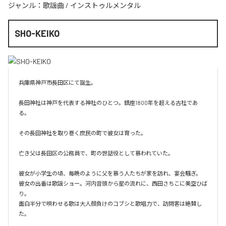
ジャンル：
歌謡曲
/
インストゥルメンタル
SHO-KEIKO
兵庫県神戸市長田区にて誕生。

長田神社は神戸を代表する神社のひとつ。鎮座1800年を超える古社であ
る。

その長田神社を取り巻く庶民の町で彼女は育った。

亡き父は長田区の公務員で、町の世話役として慕われていた。

彼女が小学生の頃、毎晩のように父を慕う人たちが家を訪れ、宴会騒ぎ。

彼女の出番は歌謡ショー。河内音頭から星の流れに、西田さちこに美空ひば
り。

面白半分で唄わせる歌は大人顔負けのコブシと歌唱力で、訪問客は絶賛し
た。
