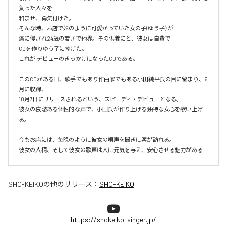
負った人々を

和ませ、勇気付けた。

そんな時、お店で妹のように可愛がっていた女の子(ゆう子）が

癌に侵され24歳の若さで他界。その供養にと、彼女は自費で

CDを作りゆう子に捧げた。

これが デビューのきっかけになったCDである。

このCDがある日、歌手でもあり作曲家でもある小田純平氏の目に留まり、6
月に収録、

10月7日にリリースされるという、スピーディ・デビューとなる。

彼女の哀愁ある個性的な声で、小田氏が作り上げる独特な女心を歌い上げ
る。

今もお店には、毎晩のように彼女の唄声を聞きに客が訪れる。

彼女の人柄、そして彼女の歌声は人に元気を与え、安心させる魅力がある
SHO-KEIKO
の他のリリース：
SHO-KEIKO
https://shokeiko-singer.jp/