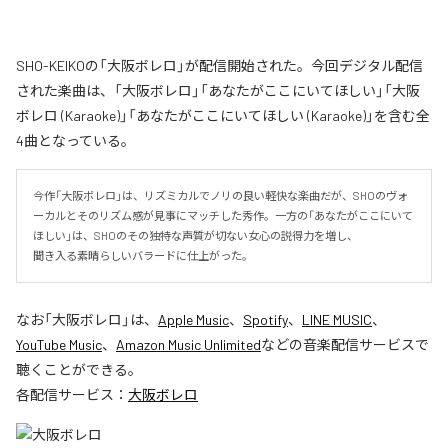
SHO-KEIKOの「大阪ボレロ」が配信開始された。今回デジタル配信
された楽曲は、「大阪ボレロ」「あなたがここにいてほしい」「大阪
ボレロ (Karaoke)」「あなたがここにいてほしい (Karaoke)」を含む全
4曲となっている。
今作「大阪ボレロ」は、リズミカルでノリの良い軽快な楽曲だが、SHOのヴォ
ーカルとそのリズム感が見事にマッチした秀作。一方の「あなたがここにいて
ほしい」は、SHOのその独特な声質が切ない女心の説得力を増し、

聞き入る素晴らしいバラードに仕上がった。
なお「
大阪ボレロ
」は、
Apple Music
、
Spotify
、
LINE MUSIC
、
YouTube Music
、
Amazon Music Unlimited
などの音楽配信サービスで
聴くことができる。
各配信サービス：
大阪ボレロ