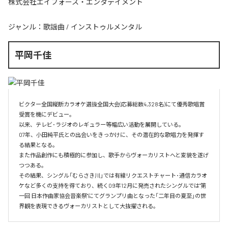
株式会社エイフォース・エンタテイメント
ジャンル：
歌謡曲
/
インストゥルメンタル
平岡千佳
ビクター全国縦断カラオケ選抜全国大会(応募総数4,328名)にて優秀歌唱賞
受賞を機にデビュー。

以来、テレビ･ラジオのレギュラー等幅広い活動を展開している。

07年、小田純平氏との出会いをきっかけに、その潜在的な歌唱力を発揮す
る結果となる。

また作品創作にも積極的に参加し、歌手からヴォーカリストへと変貌を遂げ
つつある。

その結果、シングル「むらさき川」では有線リクエストチャート･通信カラオ
ケなど多くの支持を得ており、続く09年12月に発売されたシングルでは"第
一回 日本作曲家協会音楽祭"にてグランプリ曲となった「二年目の夏至」の世
界観を表現できるヴォーカリストとして大抜擢される。