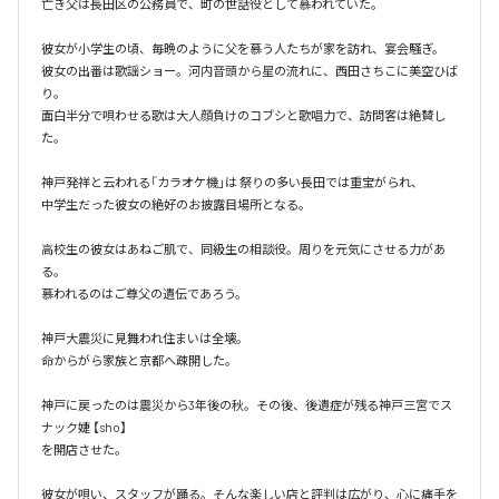
亡き父は長田区の公務員で、町の世話役として慕われていた。

彼女が小学生の頃、毎晩のように父を慕う人たちが家を訪れ、宴会騒ぎ。

彼女の出番は歌謡ショー。河内音頭から星の流れに、西田さちこに美空ひば
り。

面白半分で唄わせる歌は大人顔負けのコブシと歌唱力で、訪問客は絶賛し
た。

神戸発祥と云われる「カラオケ機｣は 祭りの多い長田では重宝がられ、

中学生だった彼女の絶好のお披露目場所となる。

高校生の彼女はあねご肌で、同級生の相談役。周りを元気にさせる力があ
る。

慕われるのはご尊父の遺伝であろう。

神戸大震災に見舞われ住まいは全壊。

命からがら家族と京都へ疎開した。

神戸に戻ったのは震災から3年後の秋。その後、後遺症が残る神戸三宮でス
ナック婕 【sho】

を開店させた。

彼女が唄い、スタッフが踊る。そんな楽しい店と評判は広がり、心に痛手を