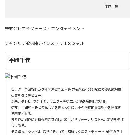
平岡千佳
株式会社エイフォース・エンタテイメント
ジャンル：
歌謡曲
/
インストゥルメンタル
平岡千佳
ビクター全国縦断カラオケ選抜全国大会(応募総数4,328名)にて優秀歌唱賞
受賞を機にデビュー。

以来、テレビ･ラジオのレギュラー等幅広い活動を展開している。

07年、小田純平氏との出会いをきっかけに、その潜在的な歌唱力を発揮す
る結果となる。

また作品創作にも積極的に参加し、歌手からヴォーカリストへと変貌を遂げ
つつある。

その結果、シングル「むらさき川」では有線リクエストチャート･通信カラオ