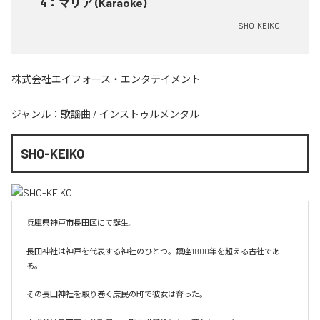
4
：
マリア (Karaoke)
SHO-KEIKO
株式会社エイフォース・エンタテイメント
ジャンル：
歌謡曲
/
インストゥルメンタル
SHO-KEIKO
兵庫県神戸市長田区にて誕生。

長田神社は神戸を代表する神社のひとつ。鎮座1800年を超える古社であ
る。

その長田神社を取り巻く庶民の町で彼女は育った。
