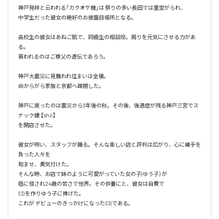
神戸発祥と云われる「カラオケ機｣は 祭りの多い長田では重宝がられ、

中学生だった彼女の絶好のお披露目場所となる。

高校生の彼女はあねご肌で、同級生の相談役。周りを元気にさせる力があ
る。

慕われるのはご尊父の遺伝であろう。

神戸大震災に見舞われ住まいは全壊。

命からがら家族と京都へ疎開した。

神戸に戻ったのは震災から3年後の秋。その後、後遺症が残る神戸三宮でス
ナック婕 【sho】

を開店させた。

彼女が唄い、スタッフが踊る。そんな楽しい店と評判は広がり、心に痛手を
負った人々を

和ませ、勇気付けた。

そんな時、お店で妹のように可愛がっていた女の子(ゆう子）が

癌に侵され24歳の若さで他界。その供養にと、彼女は自費で

CDを作りゆう子に捧げた。

これが デビューのきっかけになったCDである。
