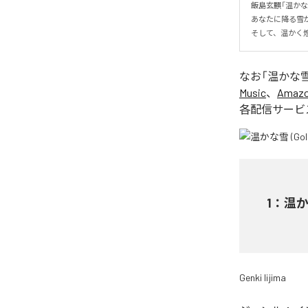
飯島玄麒「温かな雪」
あなたに降る雪が
そして、温かく
なお「
温かな雪 (G
Music
、
Amazon
各配信サービ
1
：
温かな
Genki Iijima