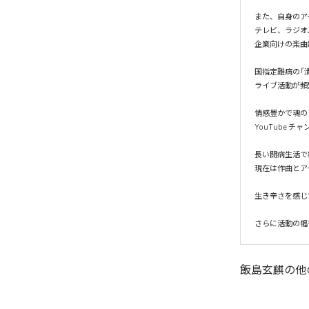
また、自身のア
テレビ、ラジオ
企業向けの楽曲
国指定難病の「
ライブ活動が頻繁
情感豊かで魂の
YouTube チャ
長い闘病生活で
現在は作曲とア
生き辛さを感じ
さらに活動の幅
飯島玄麒
の他