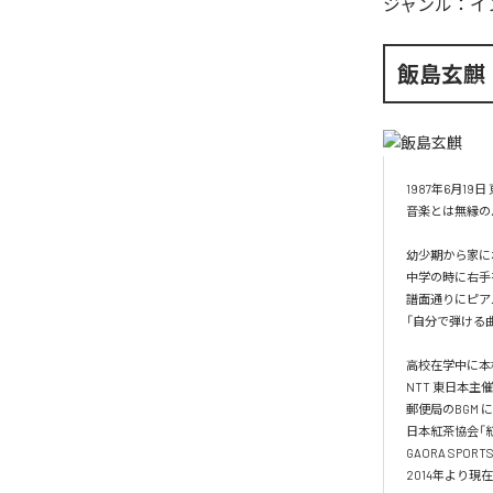
ジャンル：
イ
飯島玄麒
1987年6月19日
音楽とは無縁の
幼少期から家に
中学の時に右手
譜面通りにピア
「自分で弾ける
高校在学中に本
NTT 東日本主催『
郵便局のBGM に「N
日本紅茶協会「紅茶の
GAORA SP
2014年より現