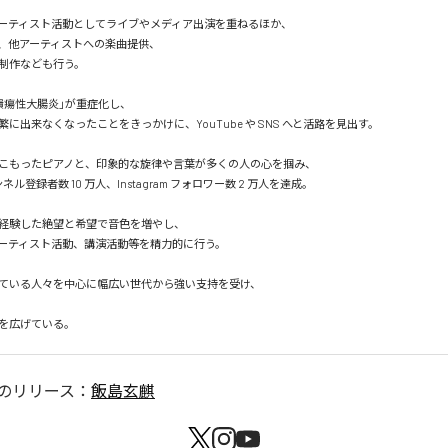
ーティスト活動としてライブやメディア出演を重ねるほか、

、他アーティストへの楽曲提供、

制作なども行う。

潰瘍性大腸炎」が重症化し、

に出来なくなったことをきっかけに、YouTube や SNS へと活路を見出す。

こもったピアノと、印象的な旋律や言葉が多くの人の心を掴み、

ンネル登録者数 10 万人、Instagram フォロワー数 2 万人を達成。

経験した絶望と希望で音色を増やし、

ーティスト活動、講演活動等を精力的に行う。

ている人々を中心に幅広い世代から強い支持を受け、

を広げている。
のリリース：
飯島玄麒