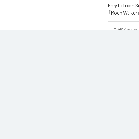
Grey Oct
「Moon Wa
月の近くをゆっ
そばをゆっくり
は、柔らかなエ
重なり、深みの
いきます。エレ
なり、夜の静け
の余韻が作り出
なお「
Moon Wa
Unlimited
など
各配信サービ