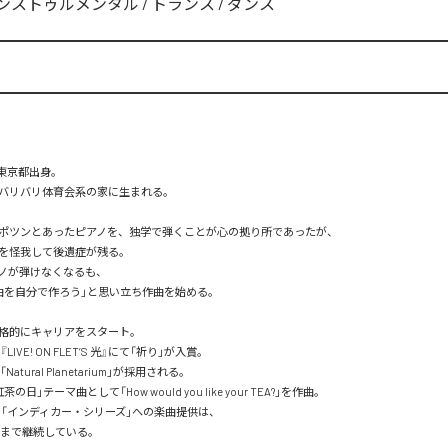
ンストゥルメンタル
/
トランス
/
ダンス
 東京都出身。

バリバリ体育会系の家に生まれる。

ポツンとあったピアノを、独学で弾くことが心の拠り所であったが、

を怪我して後遺症が残る。

ノが弾けなくなるも、

曲を自分で作ろう」と思い立ち作曲を始める。

格的にキャリアをスタート。

LIVE! ON FLET’S 光』にて「祈り」が入賞。

atural Planetarium」が採用される。

日」テーマ曲として「How would you like your TEA?」を作曲。

ORTS「インディカー・シリーズ」への楽曲提供は、

在まで継続している。
