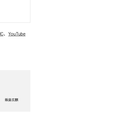
IC
、
YouTube
。
飯島玄麒