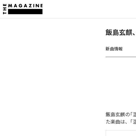
飯島玄麒、「温
新曲情報
飯島玄麒の「温か
た楽曲は、「温かな