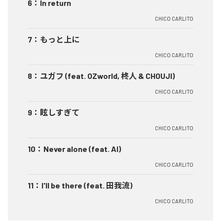
6
：
In return
CHICO CARLITO
7
：
もっと上に
CHICO CARLITO
8
：
ユガフ (feat. OZworld, 柊人 & CHOUJI)
CHICO CARLITO
9
：
眩しすぎて
CHICO CARLITO
10
：
Never alone (feat. AI)
CHICO CARLITO
11
：
I'll be there (feat. 田我流)
CHICO CARLITO