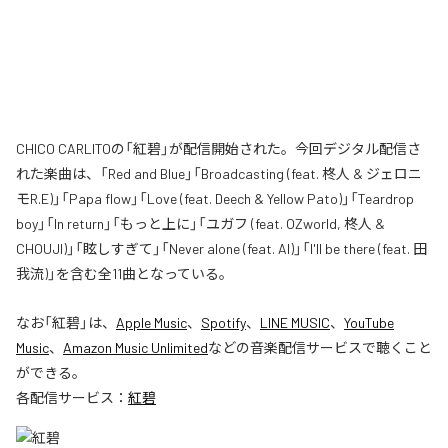
CHICO CARLITOの「紅碧」が配信開始された。今回デジタル配信さ
れた楽曲は、「Red and Blue」「Broadcasting (feat. 柊人 & ジェロニ
モR.E)」「Papa flow」「Love (feat. Deech & Yellow Pato)」「Teardrop
boy」「In return」「もっと上に」「ユガフ (feat. OZworld, 柊人 &
CHOUJI)」「眩しすぎて」「Never alone (feat. AI)」「I'll be there (feat. 田
我流)」を含む全11曲となっている。
なお「
紅碧
」は、
Apple Music
、
Spotify
、
LINE MUSIC
、
YouTube
Music
、
Amazon Music Unlimited
などの音楽配信サービスで聴くこと
ができる。
各配信サービス：
紅碧