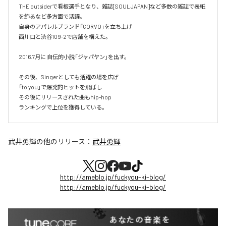
THE outsiderで看板選手となり、雑誌[SOUL JAPAN]など多数の雑誌で表紙
を飾るなど多方面で活躍。

自身のアパレルブランド「CORVO」を立ち上げ

西川口と渋谷109-2で店舗を構えた。

2016.7月に 自伝的小説「ジャパヤン」を出す。

その後、Singerとしても活躍の場を広げ

「to you」で爆発的ヒットを飛ばし

その後にリリースされた曲もhip-hop

ランキングで上位を獲得している。
武井勇輝
の他のリリース：
武井勇輝
http://ameblo.jp/fuckyou-ki-blog/
http://ameblo.jp/fuckyou-ki-blog/