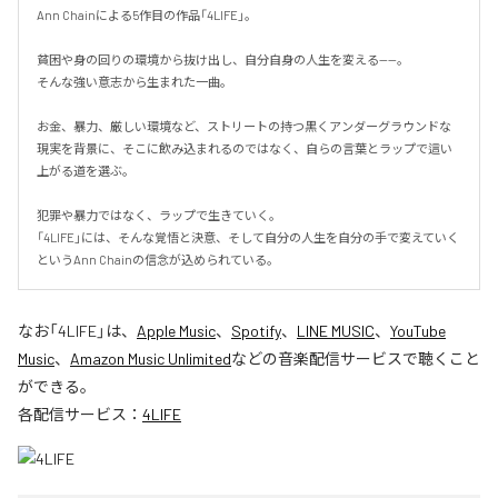
Ann Chainによる5作目の作品「4LIFE」。

貧困や身の回りの環境から抜け出し、自分自身の人生を変える——。

そんな強い意志から生まれた一曲。

お金、暴力、厳しい環境など、ストリートの持つ黒くアンダーグラウンドな
現実を背景に、そこに飲み込まれるのではなく、自らの言葉とラップで這い
上がる道を選ぶ。

犯罪や暴力ではなく、ラップで生きていく。

「4LIFE」には、そんな覚悟と決意、そして自分の人生を自分の手で変えていく
というAnn Chainの信念が込められている。
なお「
4LIFE
」は、
Apple Music
、
Spotify
、
LINE MUSIC
、
YouTube
Music
、
Amazon Music Unlimited
などの音楽配信サービスで聴くこと
ができる。
各配信サービス：
4LIFE