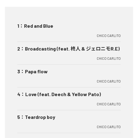
1
：
Red and Blue
CHICO CARLITO
2
：
Broadcasting (feat. 柊人 & ジェロニモR.E)
CHICO CARLITO
3
：
Papa flow
CHICO CARLITO
4
：
Love (feat. Deech & Yellow Pato)
CHICO CARLITO
5
：
Teardrop boy
CHICO CARLITO