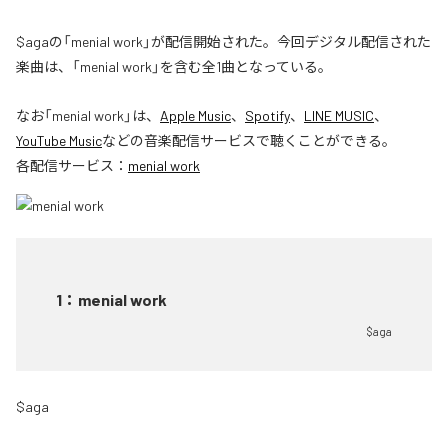
$agaの「menial work」が配信開始された。今回デジタル配信された
楽曲は、「menial work」を含む全1曲となっている。
なお「
menial work
」は、
Apple Music
、
Spotify
、
LINE MUSIC
、
YouTube Music
などの音楽配信サービスで聴くことができる。
各配信サービス：
menial work
1
：
menial work
$aga
$aga