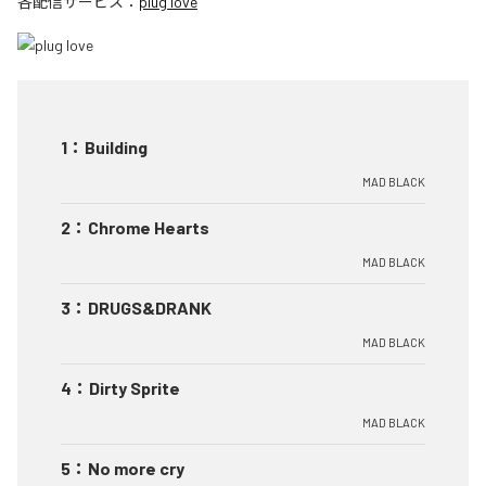
各配信サービス：
plug love
1
：
Building
MAD BLACK
2
：
Chrome Hearts
MAD BLACK
3
：
DRUGS&DRANK
MAD BLACK
4
：
Dirty Sprite
MAD BLACK
5
：
No more cry