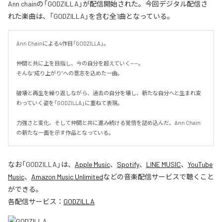
Ann chainの「GODZILLA」が配信開始された。今回デジタル配信さ
れた楽曲は、「GODZILLA」を含む全1曲となっている。
Ann Chainによる4作目「GODZILLA」。

仲間と共に上を目指し、今の自分を超えていく——。

そんな“成り上がり”への意志を込めた一曲。

破壊と再生を繰り返しながら、過去の自分を壊し、新たな自分へと生まれ変
わっていく姿を「GODZILLA」に重ねて表現。

力強さと変化、そして仲間と共に進み続ける覚悟を詰め込んだ、Ann Chain
の新たな一面を示す作品となっている。
なお「
GODZILLA
」は、
Apple Music
、
Spotify
、
LINE MUSIC
、
YouTube
Music
、
Amazon Music Unlimited
などの音楽配信サービスで聴くこと
ができる。
各配信サービス：
GODZILLA