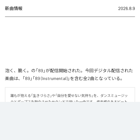
新曲情報
2026.8.9
泡く、脆く。の「89」が配信開始された。今回デジタル配信された
楽曲は、「89」「89 (Instrumental)」を含む全2曲となっている。
誰もが抱える「生きづらさ」や「自分を愛せない気持ち」を、ダンスミュージッ
クとポップスを融合させたサウンドで描いた一曲です。 疾走感のあるビート
と繊細な歌詞が交差し、苦しさの中にも小さな希望を見つけ出していく。 「味
方だよ」というメッセージが、心にそっと寄り添う作品です。
なお「
89
」は、
Apple Music
、
Spotify
、
LINE MUSIC
、
YouTube Music
、