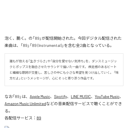
泡く、脆く。の「89」が配信開始された。今回デジタル配信された
楽曲は、「89」「89 (Instrumental)」を含む全2曲となっている。
誰もが抱える「生きづらさ」や「自分を愛せない気持ち」を、ダンスミュージッ
クとポップスを融合させたサウンドで描いた一曲です。 疾走感のあるビート
と繊細な歌詞が交差し、苦しさの中にも小さな希望を見つけ出していく。 「味
方だよ」というメッセージが、心にそっと寄り添う作品です。
なお「
89
」は、
Apple Music
、
Spotify
、
LINE MUSIC
、
YouTube Music
、
Amazon Music Unlimited
などの音楽配信サービスで聴くことができ
る。
各配信サービス：
89