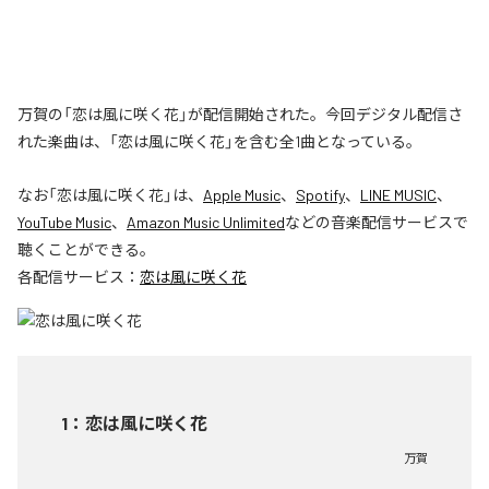
万賀の「恋は風に咲く花」が配信開始された。今回デジタル配信さ
れた楽曲は、「恋は風に咲く花」を含む全1曲となっている。
なお「
恋は風に咲く花
」は、
Apple Music
、
Spotify
、
LINE MUSIC
、
YouTube Music
、
Amazon Music Unlimited
などの音楽配信サービスで
聴くことができる。
各配信サービス：
恋は風に咲く花
1
：
恋は風に咲く花
万賀