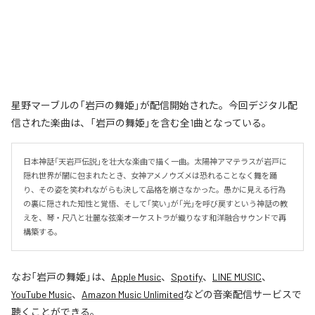
星野マーブルの「岩戸の舞姫」が配信開始された。今回デジタル配
信された楽曲は、「岩戸の舞姫」を含む全1曲となっている。
日本神話「天岩戸伝説」を壮大な楽曲で描く一曲。太陽神アマテラスが岩戸に
隠れ世界が闇に包まれたとき、女神アメノウズメは恐れることなく舞を踊
り、その姿を笑われながらも決して品格を崩さなかった。愚かに見える行為
の裏に隠された知性と覚悟、そして「笑い」が「光」を呼び戻すという神話の教
えを、琴・尺八と壮麗な弦楽オーケストラが織りなす和洋融合サウンドで再
構築する。
なお「
岩戸の舞姫
」は、
Apple Music
、
Spotify
、
LINE MUSIC
、
YouTube Music
、
Amazon Music Unlimited
などの音楽配信サービスで
聴くことができる。