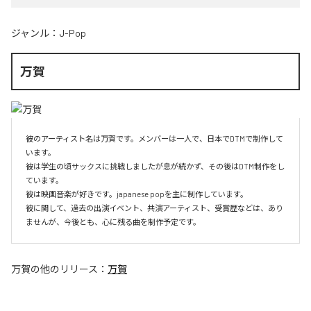
ジャンル：
J-Pop
万賀
彼のアーティスト名は万賀です。メンバーは一人で、日本でDTMで制作して
います。

彼は学生の頃サックスに挑戦しましたが息が続かず、その後はDTM制作をし
ています。

彼は映画音楽が好きです。japanese popを主に制作しています。

彼に関して、過去の出演イベント、共演アーティスト、受賞歴などは、あり
ませんが、今後とも、心に残る曲を制作予定です。
万賀
の他のリリース：
万賀