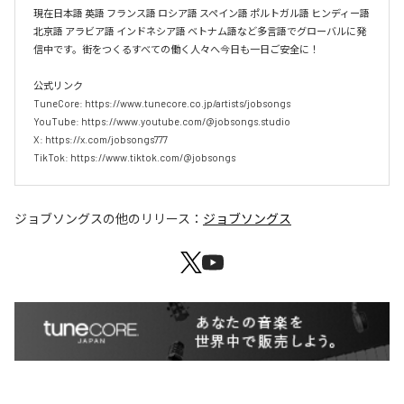
現在日本語 英語 フランス語 ロシア語 スペイン語 ポルトガル語 ヒンディー語 
北京語 アラビア語 インドネシア語 ベトナム語など多言語でグローバルに発
信中です。街をつくるすべての働く人々へ今日も一日ご安全に！

公式リンク

TuneCore: https://www.tunecore.co.jp/artists/jobsongs

YouTube: https://www.youtube.com/@jobsongs.studio

X: https://x.com/jobsongs777

TikTok: https://www.tiktok.com/@jobsongs
ジョブソングス
の他のリリース：
ジョブソングス