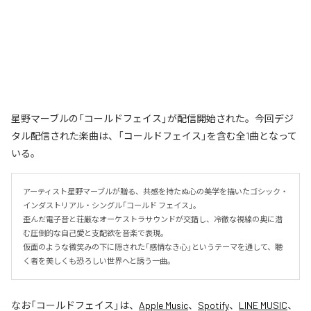
星野マーブルの「コールドフェイス」が配信開始された。今回デジ
タル配信された楽曲は、「コールドフェイス」を含む全1曲となって
いる。
アーティスト星野マーブルが贈る、共感を持たぬ心の美学を描いたゴシック・
インダストリアル・シングル「コールド フェイス」。

歪んだ電子音と荘厳なオーケストラサウンドが交錯し、冷徹な視線の奥に潜
む圧倒的な自己愛と支配欲を音楽で表現。

仮面のような微笑みの下に隠された「感情なき心」というテーマを通して、聴
く者を美しくも恐ろしい世界へと誘う一曲。
なお「
コールドフェイス
」は、
Apple Music
、
Spotify
、
LINE MUSIC
、