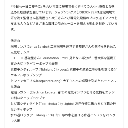
『今日も一日ご安全に』を合い言葉に現場で働くすべての人々へ尊敬と愛を
込めた応援歌を届けています。ジョブソングス（JOBSONGS）は建設現場で
汗を流す監督さん基礎屋さん大工さんとび職電気設備のプロ水道インフラを
支える人々などさまざまな職種の陰のヒーローを讃える楽曲を制作していま
す。

代表曲  

現場サンバ (Genba Samba): 工事現場を運営する監督さんの気持ちを込めた
元気なサンバ  

HOT HOT 基礎屋さん (Foundation Crew): 見えない部分が一番大事な基礎工
事の大切さをパワーポップで表現  

真夜中シティループ (Midnight City Loop): 真夜中の道路工事が街を支えるソ
ウルフルなラブソング  

トントン大工さん (Carpenter Song): 大工さんへの感謝を込めたハートフル
な楽曲  

電設レガシー (Electrical Legacy): 都市の電気インフラを守る気概をエッジ
の利いたヒップホップで  

とび職シティライト (Tobi-shoku City Lights): 高所作業に携わるとび職の粋
なシティポップ  

水の道ロック (Plumbing Rock): 街に命の水を届ける水道インフラをパンク
で応援
