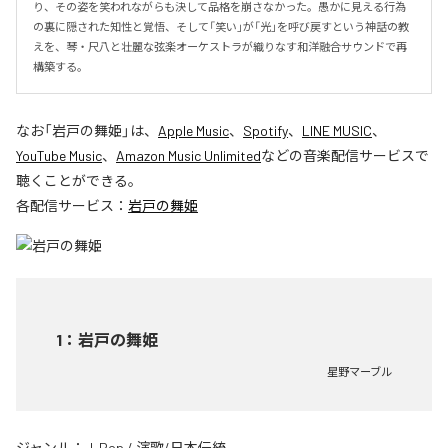
り、その姿を笑われながらも決して品格を崩さなかった。愚かに見える行為
の裏に隠された知性と覚悟、そして「笑い」が「光」を呼び戻すという神話の教
えを、琴・尺八と壮麗な弦楽オーケストラが織りなす和洋融合サウンドで再
構築する。
なお「
岩戸の舞姫
」は、
Apple Music
、
Spotify
、
LINE MUSIC
、
YouTube Music
、
Amazon Music Unlimited
などの音楽配信サービスで
聴くことができる。
各配信サービス：
岩戸の舞姫
1
：
岩戸の舞姫
星野マーブル
ジャンル：
J-Pop
/
演歌/日本伝統