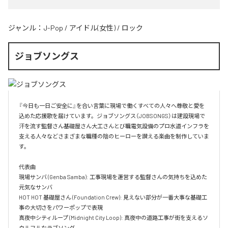
ジャンル：
J-Pop
/
アイドル(女性)
/
ロック
ジョブソングス
『今日も一日ご安全に』を合い言葉に現場で働くすべての人々へ尊敬と愛を
込めた応援歌を届けています。ジョブソングス（JOBSONGS）は建設現場で
汗を流す監督さん基礎屋さん大工さんとび職電気設備のプロ水道インフラを
支える人々などさまざまな職種の陰のヒーローを讃える楽曲を制作していま
す。

代表曲  

現場サンバ (Genba Samba): 工事現場を運営する監督さんの気持ちを込めた
元気なサンバ  

HOT HOT 基礎屋さん (Foundation Crew): 見えない部分が一番大事な基礎工
事の大切さをパワーポップで表現  

真夜中シティループ (Midnight City Loop): 真夜中の道路工事が街を支えるソ
ウルフルなラブソング  
