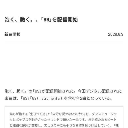
泡く、脆く。、「89」を配信開始
新曲情報
2026.8.9
泡く、脆く。の「89」が配信開始された。今回デジタル配信された
楽曲は、「89」「89 (Instrumental)」を含む全2曲となっている。
誰もが抱える「生きづらさ」や「自分を愛せない気持ち」を、ダンスミュージッ
クとポップスを融合させたサウンドで描いた一曲です。 疾走感のあるビート
と繊細な歌詞が交差し、苦しさの中にも小さな希望を見つけ出していく。 「味