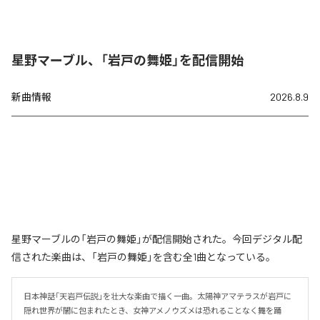
星野マーブル、「岩戸の舞姫」を配信開始
新曲情報
2026.8.9
星野マーブルの「岩戸の舞姫」が配信開始された。今回デジタル配
信された楽曲は、「岩戸の舞姫」を含む全1曲となっている。
日本神話「天岩戸伝説」を壮大な楽曲で描く一曲。太陽神アマテラスが岩戸に
隠れ世界が闇に包まれたとき、女神アメノウズメは恐れることなく舞を踊