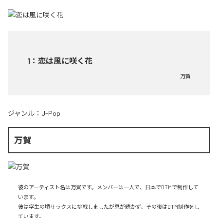
1
：
恋は風に咲く花
万賀
ジャンル：
J-Pop
万賀
彼のアーティスト名は万賀です。メンバーは一人で、日本でDTMで制作して
います。

彼は学生の頃サックスに挑戦しましたが息が続かず、その後はDTM制作をし
ています。
