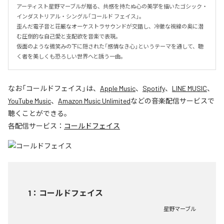
アーティスト星野マーブルが贈る、共感を持たぬ心の美学を描いたゴシック・
インダストリアル・シングル「コールド フェイス」。

歪んだ電子音と荘厳なオーケストラサウンドが交錯し、冷徹な視線の奥に潜
む圧倒的な自己愛と支配欲を音楽で表現。

仮面のような微笑みの下に隠された「感情なき心」というテーマを通して、聴
く者を美しくも恐ろしい世界へと誘う一曲。
なお「
コールドフェイス
」は、
Apple Music
、
Spotify
、
LINE MUSIC
、
YouTube Music
、
Amazon Music Unlimited
などの音楽配信サービスで
聴くことができる。
各配信サービス：
コールドフェイス
1
：
コールドフェイス
星野マーブル