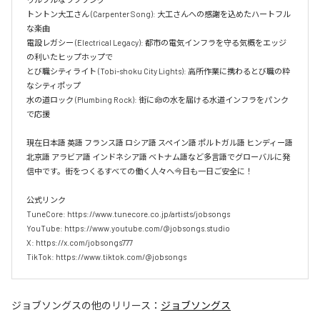
トントン大工さん (Carpenter Song): 大工さんへの感謝を込めたハートフル
な楽曲  

電設レガシー (Electrical Legacy): 都市の電気インフラを守る気概をエッジ
の利いたヒップホップで  

とび職シティライト (Tobi-shoku City Lights): 高所作業に携わるとび職の粋
なシティポップ  

水の道ロック (Plumbing Rock): 街に命の水を届ける水道インフラをパンク
で応援

現在日本語 英語 フランス語 ロシア語 スペイン語 ポルトガル語 ヒンディー語 
北京語 アラビア語 インドネシア語 ベトナム語など多言語でグローバルに発
信中です。街をつくるすべての働く人々へ今日も一日ご安全に！

公式リンク

TuneCore: https://www.tunecore.co.jp/artists/jobsongs

YouTube: https://www.youtube.com/@jobsongs.studio

X: https://x.com/jobsongs777

TikTok: https://www.tiktok.com/@jobsongs
ジョブソングス
の他のリリース：
ジョブソングス