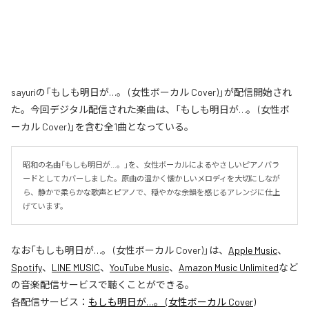
sayuriの「もしも明日が…。 (女性ボーカル Cover)」が配信開始され
た。今回デジタル配信された楽曲は、「もしも明日が…。 (女性ボ
ーカル Cover)」を含む全1曲となっている。
昭和の名曲「もしも明日が…。」を、女性ボーカルによるやさしいピアノバラ
ードとしてカバーしました。原曲の温かく懐かしいメロディを大切にしなが
ら、静かで柔らかな歌声とピアノで、穏やかな余韻を感じるアレンジに仕上
げています。
なお「
もしも明日が…。 (女性ボーカル Cover)
」は、
Apple Music
、
Spotify
、
LINE MUSIC
、
YouTube Music
、
Amazon Music Unlimited
など
の音楽配信サービスで聴くことができる。
各配信サービス：
もしも明日が…。 (女性ボーカル Cover)