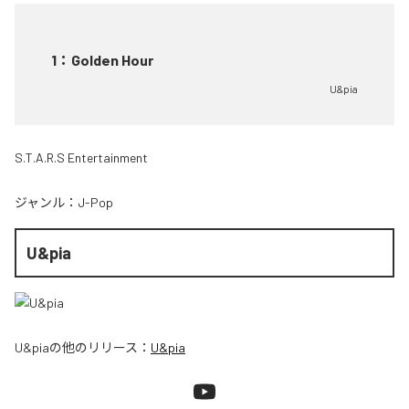
1
：
Golden Hour
U&pia
S.T.A.R.S Entertainment
ジャンル：
J-Pop
U&pia
U&pia
の他のリリース：
U&pia