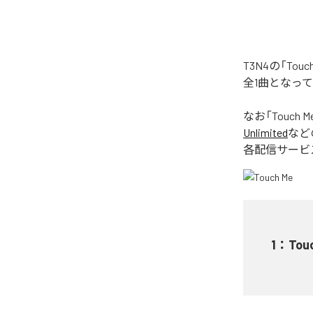
T3N4の「To
全1曲となっ
なお「
Touch M
Unlimited
など
各配信サービ
1
：
Tou