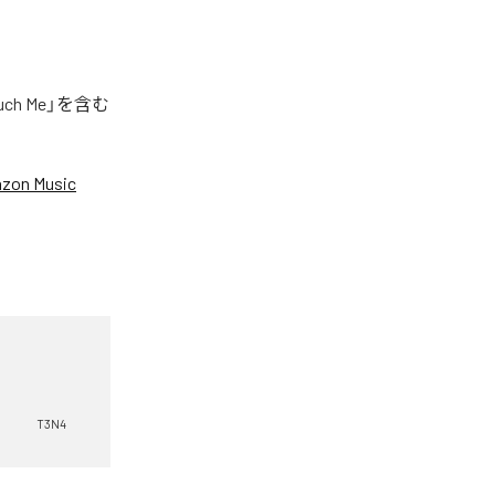
h Me」を含む
zon Music
T3N4