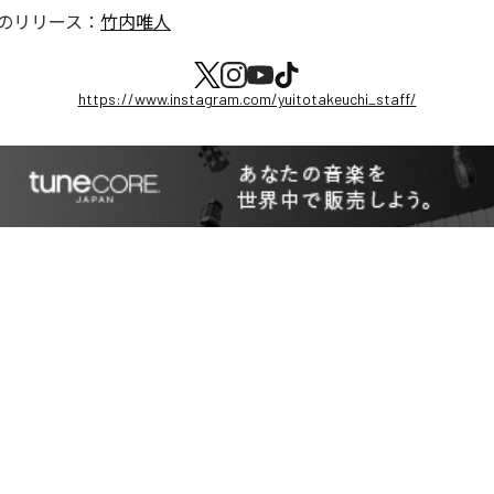
のリリース：
竹内唯人
https://www.instagram.com/yuitotakeuchi_staff/