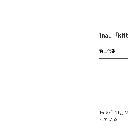
1na、「k
新曲情報
1naの「ki
っている。