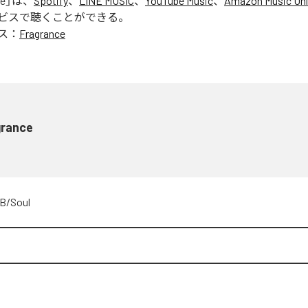
ce
」は、
Spotify
、
LINE MUSIC
、
YouTube Music
、
Amazon Music Unl
ビスで聴くことができる。
ス：
Fragrance
grance
B/Soul