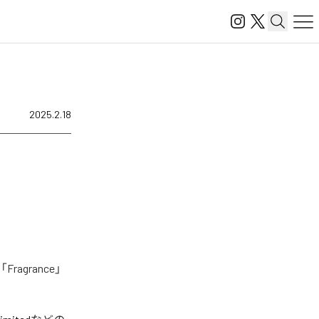
2025.2.18
grance」