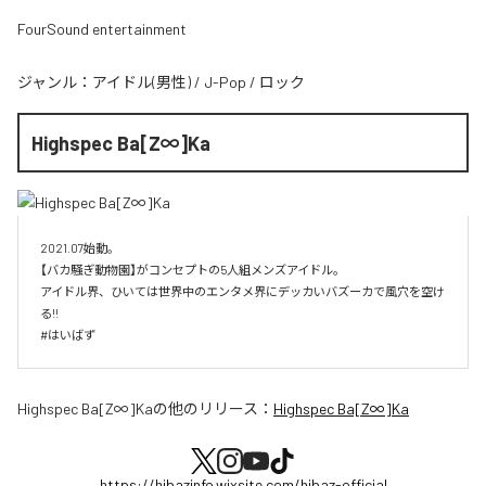
FourSound entertainment
ジャンル：
アイドル(男性)
/
J-Pop
/
ロック
Highspec Ba[Z∞]Ka
2021.07始動。

【バカ騒ぎ動物園】がコンセプトの5人組メンズアイドル。

アイドル界、ひいては世界中のエンタメ界にデッカいバズーカで風穴を空け
る!!

#はいばず
Highspec Ba[Z∞]Ka
の他のリリース：
Highspec Ba[Z∞]Ka
https://hibazinfo.wixsite.com/hibaz-official