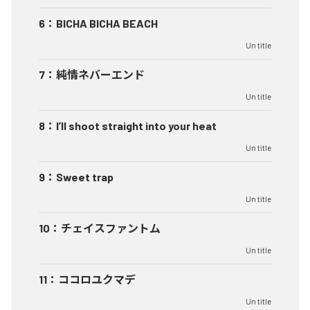
6
：
BICHA BICHA BEACH
Un title
7
：
純情ネバーエンド
Un title
8
：
I’ll shoot straight into your heat
Un title
9
：
Sweet trap
Un title
10
：
チェイスファントム
Un title
11
：
ココロユクマデ
Un title