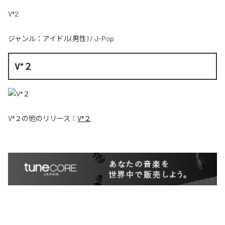
V*2
ジャンル：
アイドル(男性)
/
J-Pop
V*２
V*２
の他のリリース：
V*２