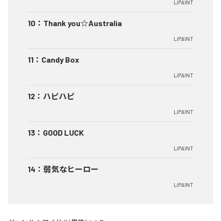
LiPAINT
10
：
Thank you☆Australia
LiPAINT
11
：
Candy Box
LiPAINT
12
：
ハピハピ
LiPAINT
13
：
GOOD LUCK
LiPAINT
14
：
弱気なヒーロー
LiPAINT