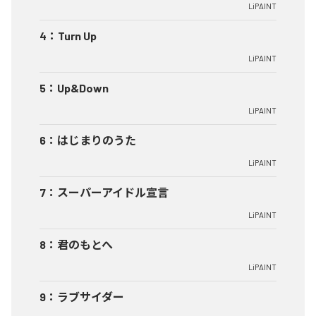
LiPAINT
4
：
Turn Up
LiPAINT
5
：
Up&Down
LiPAINT
6
：
はじまりのうた
LiPAINT
7
：
スーパーアイドル宣言
LiPAINT
8
：
君のもとへ
LiPAINT
9
：
ラブサイダー