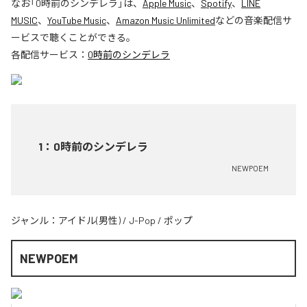
なお「
0時前のシンデレラ
」は、
Apple Music
、
Spotify
、
LINE
MUSIC
、
YouTube Music
、
Amazon Music Unlimited
などの音楽配信サ
ービスで聴くことができる。
各配信サービス：
0時前のシンデレラ
1
：
0時前のシンデレラ
NEWPOEM
ジャンル：
アイドル(男性)
/
J-Pop
/
ポップ
NEWPOEM