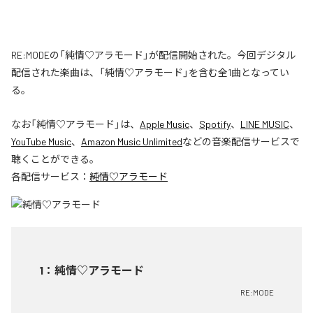
RE:MODEの「純情♡アラモード」が配信開始された。今回デジタル
配信された楽曲は、「純情♡アラモード」を含む全1曲となってい
る。
なお「
純情♡アラモード
」は、
Apple Music
、
Spotify
、
LINE MUSIC
、
YouTube Music
、
Amazon Music Unlimited
などの音楽配信サービスで
聴くことができる。
各配信サービス：
純情♡アラモード
1
：
純情♡アラモード
RE:MODE