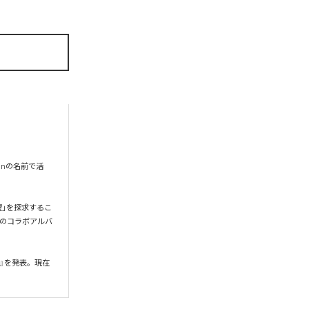
onの名前で活
希望」を探求するこ
gとのコラボアルバ
』を発表。現在