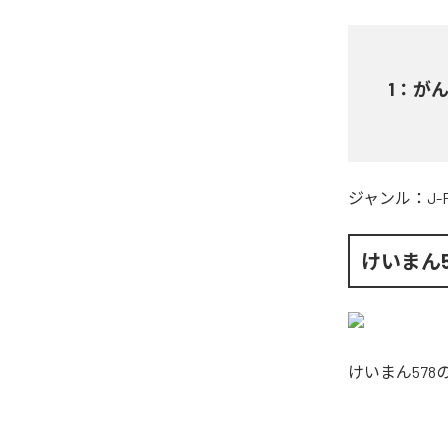
1
：
が
ジャンル：
J-
けいまん5
けいまん578