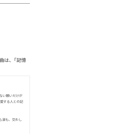
曲は、「記憶
わない願いだけが
で愛する人との記
も涙も、交わし