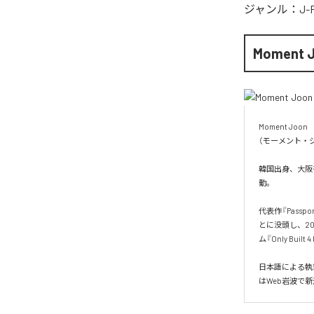
ジャンル：
J-
Moment 
Moment Joon

（モーメント・ジ
韓国出身、大阪を
動。

代表作『Pass
とに没頭し、20
ム『Only Built 
日本語による執
はWeb岩波で