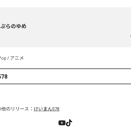
んぷらのゆめ
Pop
/
アニメ
78
の他のリリース：
けいまん578