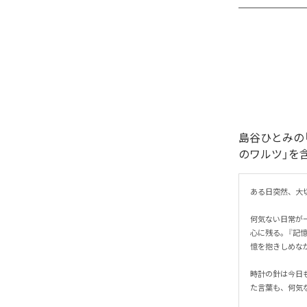
島谷ひとみの
のワルツ」を
ある日突然、大切
何気ない日常が
心に残る。『記
憶を抱きしめなが
時計の針は今日
た言葉も、何気な