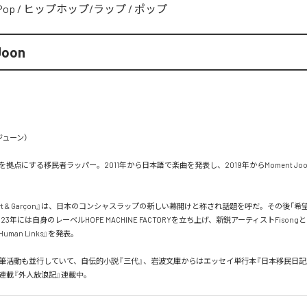
Pop
/
ヒップホップ/ラップ
/
ポップ
Joon
ューン）

拠点にする移民者ラッパー。2011年から日本語で楽曲を発表し、2019年からMoment Jo
port & Garçon』は、日本のコンシャスラップの新しい幕開けと称され話題を呼だ。その後「
23年には自身のレーベルHOPE MACHINE FACTORYを立ち上げ、新鋭アーティストFison
4 Human Links』を発表。

筆活動も並行していて、自伝的小説『三代』、岩波文庫からはエッセイ単行本『日本移民日記
新連載『外人放浪記』連載中。