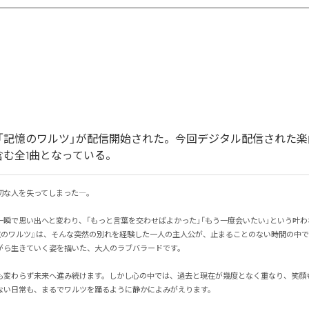
「記憶のワルツ」が配信開始された。今回デジタル配信された楽
含む全1曲となっている。
な人を失ってしまった―。

一瞬で思い出へと変わり、「もっと言葉を交わせばよかった」「もう一度会いたい」という叶
憶のワルツ』は、そんな突然の別れを経験した一人の主人公が、止まることのない時間の中
ら生きていく姿を描いた、大人のラブバラードです。

も変わらず未来へ進み続けます。しかし心の中では、過去と現在が幾度となく重なり、笑顔
い日常も、まるでワルツを踊るように静かによみがえります。
