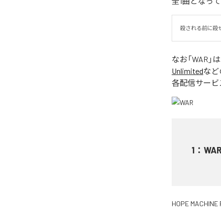
全1曲となっ
殺される前に殺
なお「
WAR
」
Unlimited
など
各配信サービ
1
：
WA
HOPE MACHINE 