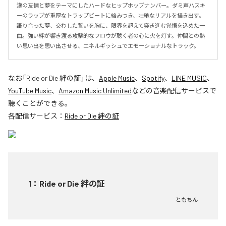
漢の友情と夢をテーマにしたハードなヒップホップナンバー。ダミ声ハスキ
ーのラップが重厚なトラップビートに絡みつき、壮絶なリアルを描き出す。

語り合った夢、交わした誓いを胸に、限界を超えて突き進む覚悟を込めた一
曲。強い絆が響き渡る攻撃的なフロウが聴く者の心に火を灯す。仲間との熱
い思い出を思い出させる、エネルギッシュでエモーショナルなトラック。
なお「
Ride or Die 絆の証
」は、
Apple Music
、
Spotify
、
LINE MUSIC
、
YouTube Music
、
Amazon Music Unlimited
などの音楽配信サービスで
聴くことができる。
各配信サービス：
Ride or Die 絆の証
1
：
Ride or Die 絆の証
ともちん