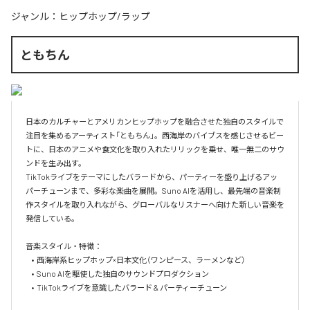
ジャンル：
ヒップホップ/ラップ
ともちん
日本のカルチャーとアメリカンヒップホップを融合させた独自のスタイルで
注目を集めるアーティスト「ともちん」。西海岸のバイブスを感じさせるビー
トに、日本のアニメや食文化を取り入れたリリックを乗せ、唯一無二のサウ
ンドを生み出す。

TikTokライブをテーマにしたバラードから、パーティーを盛り上げるアッ
パーチューンまで、多彩な楽曲を展開。Suno AIを活用し、最先端の音楽制
作スタイルを取り入れながら、グローバルなリスナーへ向けた新しい音楽を
発信している。

音楽スタイル・特徴：

	•	西海岸系ヒップホップ×日本文化（ワンピース、ラーメンなど）

	•	Suno AIを駆使した独自のサウンドプロダクション

	•	TikTokライブを意識したバラード & パーティーチューン
