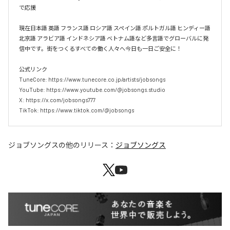
で応援

現在日本語 英語 フランス語 ロシア語 スペイン語 ポルトガル語 ヒンディー語 
北京語 アラビア語 インドネシア語 ベトナム語など多言語でグローバルに発
信中です。街をつくるすべての働く人々へ今日も一日ご安全に！

公式リンク

TuneCore: https://www.tunecore.co.jp/artists/jobsongs

YouTube: https://www.youtube.com/@jobsongs.studio

X: https://x.com/jobsongs777

TikTok: https://www.tiktok.com/@jobsongs
ジョブソングス
の他のリリース：
ジョブソングス