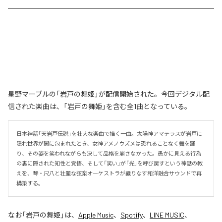
星野マーブルの「岩戸の舞姫」が配信開始された。今回デジタル配
信された楽曲は、「岩戸の舞姫」を含む全1曲となっている。
日本神話「天岩戸伝説」を壮大な楽曲で描く一曲。太陽神アマテラスが岩戸に
隠れ世界が闇に包まれたとき、女神アメノウズメは恐れることなく舞を踊
り、その姿を笑われながらも決して品格を崩さなかった。愚かに見える行為
の裏に隠された知性と覚悟、そして「笑い」が「光」を呼び戻すという神話の教
えを、琴・尺八と壮麗な弦楽オーケストラが織りなす和洋融合サウンドで再
構築する。
なお「
岩戸の舞姫
」は、
Apple Music
、
Spotify
、
LINE MUSIC
、