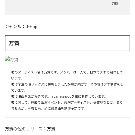
万賀
ジャンル：
J-Pop
万賀
彼のアーティスト名は万賀です。メンバーは一人で、日本でDTMで制作して
います。

彼は学生の頃サックスに挑戦しましたが息が続かず、その後はDTM制作をし
ています。

彼は映画音楽が好きです。japanese popを主に制作しています。

彼に関して、過去の出演イベント、共演アーティスト、受賞歴などは、あり
ませんが、今後とも、心に残る曲を制作予定です。
万賀
の他のリリース：
万賀