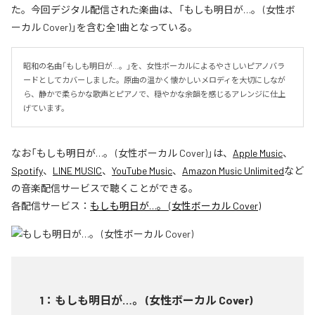
た。今回デジタル配信された楽曲は、「もしも明日が…。 (女性ボ
ーカル Cover)」を含む全1曲となっている。
昭和の名曲「もしも明日が…。」を、女性ボーカルによるやさしいピアノバラ
ードとしてカバーしました。原曲の温かく懐かしいメロディを大切にしなが
ら、静かで柔らかな歌声とピアノで、穏やかな余韻を感じるアレンジに仕上
げています。
なお「
もしも明日が…。 (女性ボーカル Cover)
」は、
Apple Music
、
Spotify
、
LINE MUSIC
、
YouTube Music
、
Amazon Music Unlimited
など
の音楽配信サービスで聴くことができる。
各配信サービス：
もしも明日が…。 (女性ボーカル Cover)
1
：
もしも明日が…。 (女性ボーカル Cover)