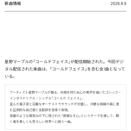
新曲情報
2026.8.9
星野マーブルの「コールドフェイス」が配信開始された。今回デジ
タル配信された楽曲は、「コールドフェイス」を含む全1曲となって
いる。
アーティスト星野マーブルが贈る、共感を持たぬ心の美学を描いたゴシック・
インダストリアル・シングル「コールド フェイス」。

歪んだ電子音と荘厳なオーケストラサウンドが交錯し、冷徹な視線の奥に潜
む圧倒的な自己愛と支配欲を音楽で表現。

仮面のような微笑みの下に隠された「感情なき心」というテーマを通して、聴
く者を美しくも恐ろしい世界へと誘う一曲。