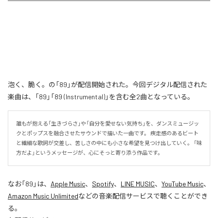
泡く、脆く。の「89」が配信開始された。今回デジタル配信された
楽曲は、「89」「89 (Instrumental)」を含む全2曲となっている。
誰もが抱える「生きづらさ」や「自分を愛せない気持ち」を、ダンスミュージッ
クとポップスを融合させたサウンドで描いた一曲です。 疾走感のあるビート
と繊細な歌詞が交差し、苦しさの中にも小さな希望を見つけ出していく。 「味
方だよ」というメッセージが、心にそっと寄り添う作品です。
なお「
89
」は、
Apple Music
、
Spotify
、
LINE MUSIC
、
YouTube Music
、
Amazon Music Unlimited
などの音楽配信サービスで聴くことができ
る。