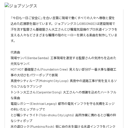
『今日も一日ご安全に』を合い言葉に現場で働くすべての人々へ尊敬と愛を
込めた応援歌を届けています。ジョブソングス（JOBSONGS）は建設現場で
汗を流す監督さん基礎屋さん大工さんとび職電気設備のプロ水道インフラを
支える人々などさまざまな職種の陰のヒーローを讃える楽曲を制作していま
す。

代表曲  

現場サンバ (Genba Samba): 工事現場を運営する監督さんの気持ちを込めた
元気なサンバ  

HOT HOT 基礎屋さん (Foundation Crew): 見えない部分が一番大事な基礎工
事の大切さをパワーポップで表現  

真夜中シティループ (Midnight City Loop): 真夜中の道路工事が街を支えるソ
ウルフルなラブソング  

トントン大工さん (Carpenter Song): 大工さんへの感謝を込めたハートフル
な楽曲  

電設レガシー (Electrical Legacy): 都市の電気インフラを守る気概をエッジ
の利いたヒップホップで  

とび職シティライト (Tobi-shoku City Lights): 高所作業に携わるとび職の粋
なシティポップ  

水の道ロック (Plumbing Rock): 街に命の水を届ける水道インフラをパンク