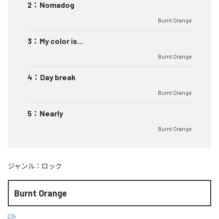
2
：
Nomadog
Burnt Orange
3
：
My color is...
Burnt Orange
4
：
Day break
Burnt Orange
5
：
Nearly
Burnt Orange
ジャンル：
ロック
Burnt Orange