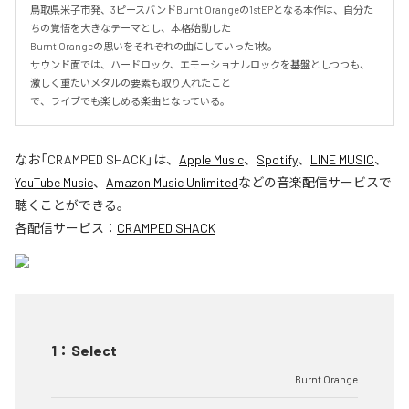
鳥取県米子市発、3ピースバンドBurnt Orangeの1stEPとなる本作は、自分た
ちの覚悟を大きなテーマとし、本格始動した

Burnt Orangeの思いをそれぞれの曲にしていった1枚。

サウンド面では、ハードロック、エモーショナルロックを基盤としつつも、
激しく重たいメタルの要素も取り入れたこと

で、ライブでも楽しめる楽曲となっている。
なお「
CRAMPED SHACK
」は、
Apple Music
、
Spotify
、
LINE MUSIC
、
YouTube Music
、
Amazon Music Unlimited
などの音楽配信サービスで
聴くことができる。
各配信サービス：
CRAMPED SHACK
1
：
Select
Burnt Orange