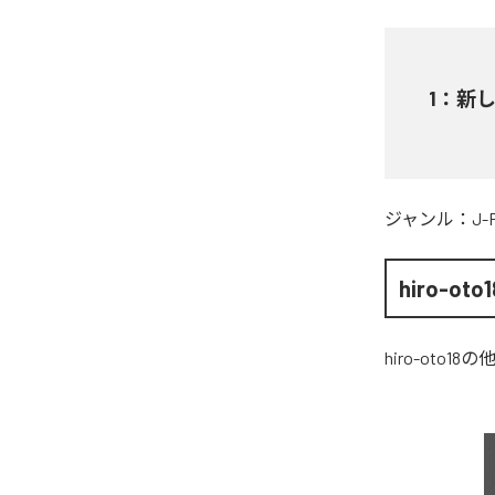
1
：
新
ジャンル：
J-
hiro-oto1
hiro-oto18
の