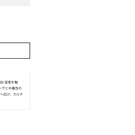
谷×音楽を軸
ーヴと中毒性の
界へ広げ、カルチ