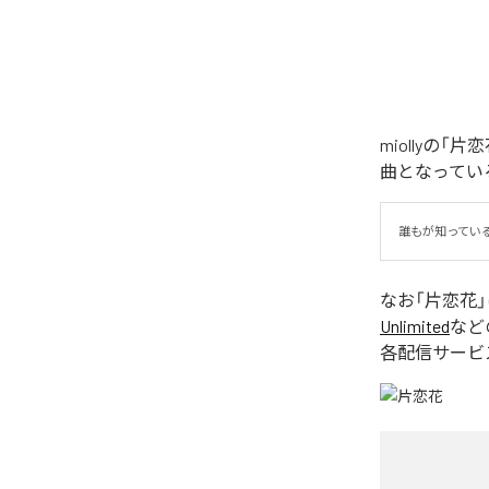
miollyの
曲となってい
誰もが知ってい
なお「
片恋花
Unlimited
など
各配信サービ