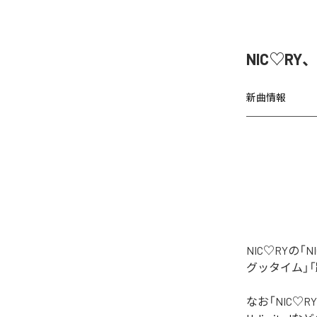
NIC♡RY
新曲情報
NIC♡RYの
グッタイム」「
なお「
NIC♡RY