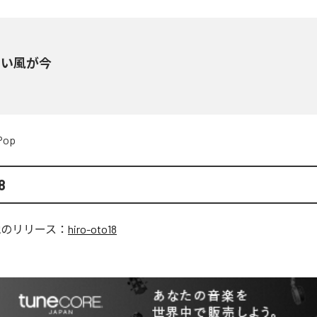
しい風が今
Pop
8
他のリリース：
hiro-oto18