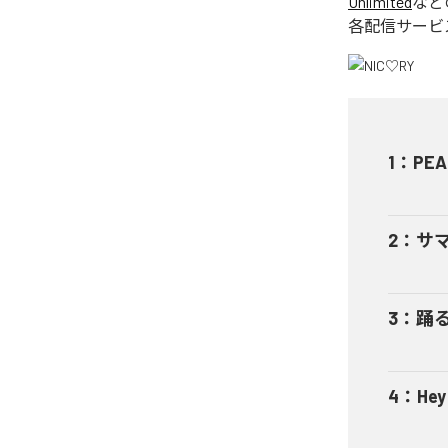
Unlimited
など
各配信サービ
1
：
PEA
2
：
サ
3
：
踊
4
：
He