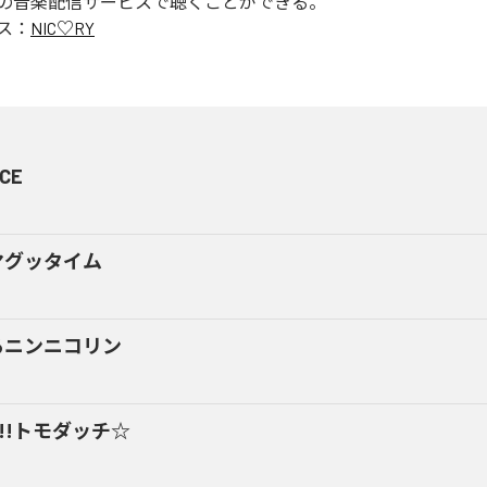
の音楽配信サービスで聴くことができる。
ス：
NIC♡RY
CE
マグッタイム
るニンニコリン
y!!トモダッチ☆