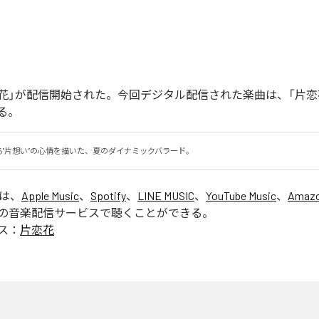
「片恋花」が配信開始された。今回デジタル配信された楽曲は、「片恋
る。
る"片想い”の心情を描いた、夏のダイナミックバラード。
」は、
Apple Music
、
Spotify
、
LINE MUSIC
、
YouTube Music
、
Amazo
の音楽配信サービスで聴くことができる。
ス：
片恋花