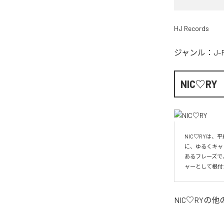
HJ Records
ジャンル：
J-
NIC♡RY
NIC♡RYは
に、ゆるくキャ
あるフレーズで
ャーとして根付
NIC♡RY
の他