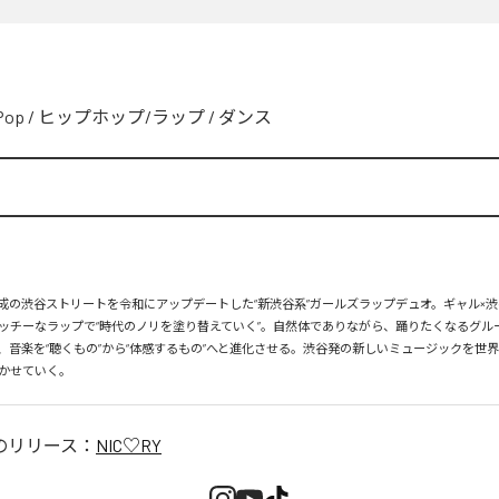
Pop
/
ヒップホップ/ラップ
/
ダンス
、平成の渋谷ストリートを令和にアップデートした“新渋谷系”ガールズラップデュオ。ギャル×渋
ッチーなラップで“時代のノリを塗り替えていく”。自然体でありながら、踊りたくなるグル
、音楽を“聴くもの”から“体感するもの”へと進化させる。渋谷発の新しいミュージックを世
かせていく。
のリリース：
NIC♡RY