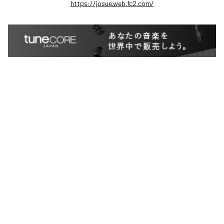
https://josue.web.fc2.com/