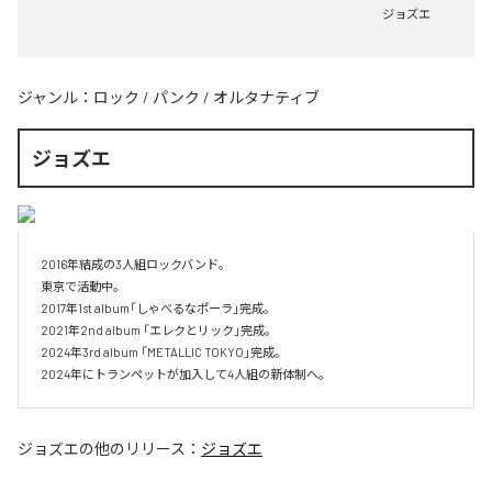
ジョズエ
ジャンル：
ロック
/
パンク
/
オルタナティブ
ジョズエ
2016年結成の3人組ロックバンド。

東京で活動中。

2017年1st album「しゃべるなポーラ」完成。

2021年2nd album 「エレクとリック」完成。

2024年3rd album 「METALLIC TOKYO」完成。

2024年にトランペットが加入して4人組の新体制へ。
ジョズエ
の他のリリース：
ジョズエ