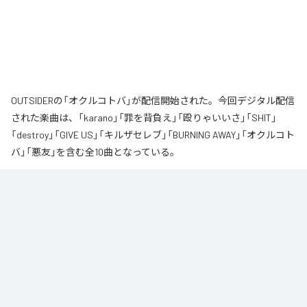
OUTSIDERの「オクルコトバ」が配信開始された。今回デジタル配信
された楽曲は、「karano」「罪を背負え」「殴りゃいいさ」「SHIT」
「destroy」「GIVE US」「キルザセレブ」「BURNING AWAY」「オクルコト
バ」「悪友」を含む全10曲となっている。
なお「
オクルコトバ
」は、
Apple Music
、
Spotify
、
LINE MUSIC
、
YouTube Music
、
Amazon Music Unlimited
などの音楽配信サービスで
聴くことができる。
各配信サービス：
オクルコトバ