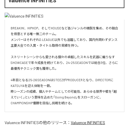
Valuence INFINITIES
BREAKIN'、HIPHOP、そしてHOUSEなど各ジャンルの精鋭を集め、その融合
を得意とする唯一無二のチーム。

メンバーはそれぞれD.LEAGUE以外でも活躍しており、国内外問わずダンス
主要大会での入賞・タイトル取得の実績を持つ。

ストリートシーンからも愛される個々の卓越したスキルを武器に織りなす
SHOWCASEで年々成長を続けており、24-25 SEASONでは総合3位、さらに
最優秀テクニック賞も獲得した。

4年目となる25-26 SEASONはSTEEZがPRODUCERとなり、DIRECTORに
KATSUYAを迎え体制を一新。

昨シーズンの成績、個人やチームとしての可能性、あらゆる限界や壁を「越
えていく」という意味を込めた「Going Beyond」をスローガンに、
CHAMPIONSHIP優勝を目指し挑戦を続ける。
Valuence INFINITIES
の他のリリース：
Valuence INFINITIES