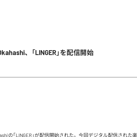
o Okahashi、「LINGER」を配信開始
 Okahashiの「LINGER」が配信開始された。今回デジタル配信され