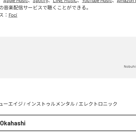
、
Apple Music
、
Spotify
、
LINE MUSIC
、
YouTube Music
、
Amazon 
の音楽配信サービスで聴くことができる。
ス：
Foci
Nobuhi
ューエイジ
/
インストゥルメンタル
/
エレクトロニック
 Okahashi