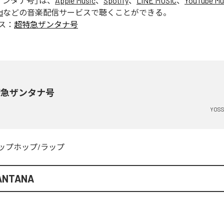
ザンタナ号
」は、
Apple Music
、
Spotify
、
LINE MUSIC
、
YouTube Mu
d
などの音楽配信サービスで聴くことができる。
ス：
超特急ザンタナ号
特急ザンタナ号
YOSS
ップホップ/ラップ
ANTANA