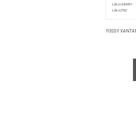
Life is XANNY

Life is PGS
YOSSY XANTA