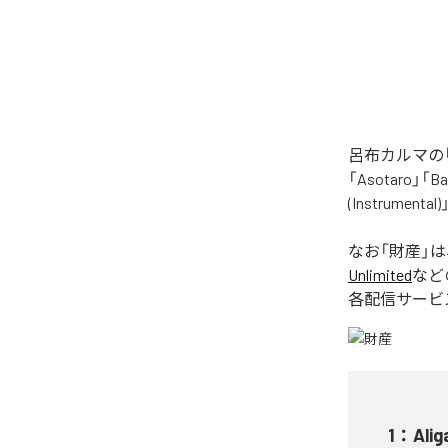
呂布カルマの「
「Asotaro」「Bak
(Instrume
なお「
財産
」
Unlimited
など
各配信サービ
1
：
Alig