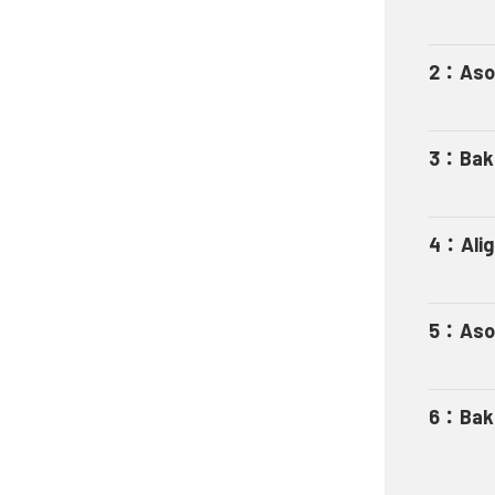
2
：
Aso
3
：
Bak
4
：
Ali
5
：
Aso
6
：
Bak