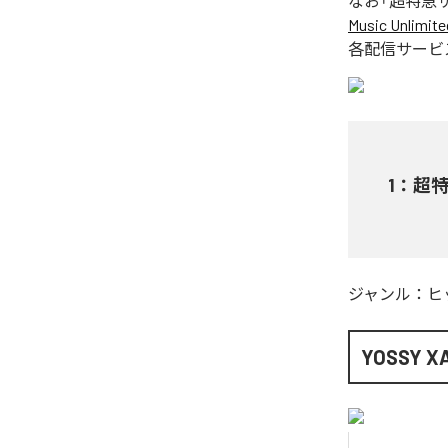
なお「
超特急
Music Unlimite
各配信サービ
1
：
超
ジャンル：
ヒ
YOSSY X