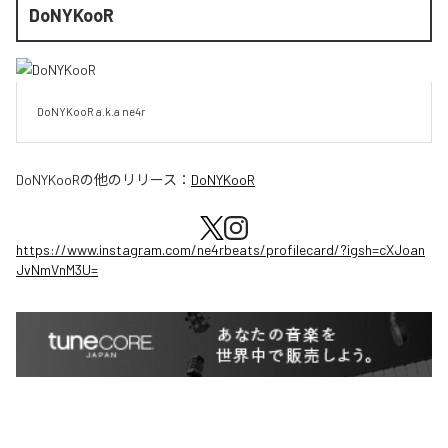
DoNYKooR
DoNYKooR a.k.a ne4r
DoNYKooR
の他のリリース：
DoNYKooR
https://www.instagram.com/ne4rbeats/profilecard/?igsh=cXJoan
JvNmVnM3U=