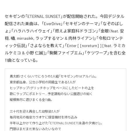
セキゼンの「ETERNAL SUNSET」が配信開始された。今回デジタル
配信された楽曲は、「EverDrive」「セキゼンのテーマ」「なぞのばし
ょ」「ハラハラハイウェイ」「燃えよ家庭科ドラゴン」「金眼 (feat. 安
穏, 嘯, mirrasikk, ラップするマン & 肉林ライアン)」「令和ロマンテ
ィック伝説」「さよならを教えて」「Enter [ [noreturn] ] [feat. ラミカ
ルケミコ & 小野 仁誠]」「駒繋ファイブエム」「ケツワープ」を含む全
11曲となっている。
勇太郎/さくらい/でにろうの3人組「セキゼン」の1stアルバム。

東京都出身、公立小学校の同級生である3人が

ヒップホップ/グリッチホップをベースにしたビートの上を

歌にラップにポエトリー…予定調和のない公園遊びの如く

縦横無尽に遊びまくる全11曲。

三十代を迎え再会した幼馴染3人が

毎月地元の格安カラオケに録音機材を持ち込み

半年以上かけて作り上げた「ETERNAL SUNSET(永遠の夕焼け)」。

門限はまだまだ来ないみたいなので
