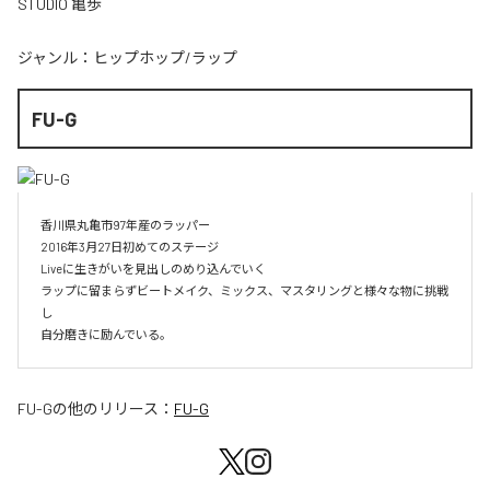
STUDIO 亀歩
ジャンル：
ヒップホップ/ラップ
FU-G
香川県丸亀市97年産のラッパー

2016年3月27日初めてのステージ

Liveに生きがいを見出しのめり込んでいく

ラップに留まらずビートメイク、ミックス、マスタリングと様々な物に挑戦
し

自分磨きに励んでいる。
FU-G
の他のリリース：
FU-G