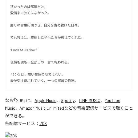
狭かったのは部屋だけ。

愛情まで狭くはなかった。

周りの言葉に傷つき、自分を責め続けた日々。

でも答えは、成長した子供たちが教えてくれた。

“Look At Us Now.”

後悔も涙も、全部この一言で報われる。

『2DK』は、狭い部屋の話ではない。

愛が受け継がれていく、一つの家族の物語。
なお「
2DK
」は、
Apple Music
、
Spotify
、
LINE MUSIC
、
YouTube
Music
、
Amazon Music Unlimited
などの音楽配信サービスで聴くこと
ができる。
各配信サービス：
2DK