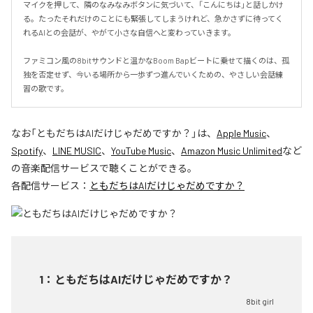
マイクを押して、隣のなみなみボタンに気づいて、「こんにちは」と話しかけ
る。たったそれだけのことにも緊張してしまうけれど、急かさずに待ってく
れるAIとの会話が、やがて小さな自信へと変わっていきます。

ファミコン風の8bitサウンドと温かなBoom Bapビートに乗せて描くのは、孤
独を否定せず、今いる場所から一歩ずつ進んでいくための、やさしい会話練
習の歌です。
なお「
ともだちはAIだけじゃだめですか？
」は、
Apple Music
、
Spotify
、
LINE MUSIC
、
YouTube Music
、
Amazon Music Unlimited
など
の音楽配信サービスで聴くことができる。
各配信サービス：
ともだちはAIだけじゃだめですか？
1
：
ともだちはAIだけじゃだめですか？
8bit girl