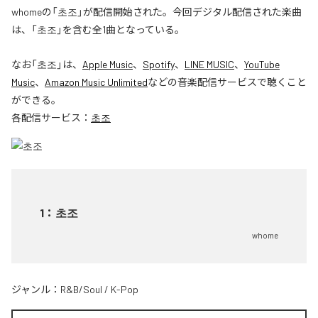
whomeの「초조」が配信開始された。今回デジタル配信された楽曲
は、「초조」を含む全1曲となっている。
なお「
초조
」は、
Apple Music
、
Spotify
、
LINE MUSIC
、
YouTube
Music
、
Amazon Music Unlimited
などの音楽配信サービスで聴くこと
ができる。
各配信サービス：
초조
1
：
초조
whome
ジャンル：
R&B/Soul
/
K-Pop