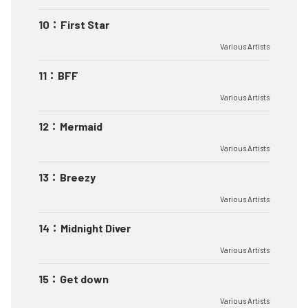
10
：
First Star
Various Artists
11
：
BFF
Various Artists
12
：
Mermaid
Various Artists
13
：
Breezy
Various Artists
14
：
Midnight Diver
Various Artists
15
：
Get down
Various Artists