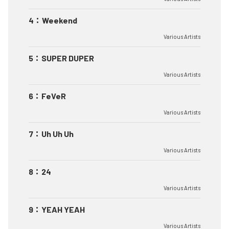
4
：
Weekend
Various Artists
5
：
SUPER DUPER
Various Artists
6
：
FeVeR
Various Artists
7
：
Uh Uh Uh
Various Artists
8
：
24
Various Artists
9
：
YEAH YEAH
Various Artists