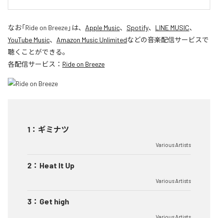
なお「
Ride on Breeze
」は、
Apple Music
、
Spotify
、
LINE MUSIC
、
YouTube Music
、
Amazon Music Unlimited
などの音楽配信サービスで
聴くことができる。
各配信サービス：
Ride on Breeze
1
：
ギミナツ
Various Artists
2
：
Heat It Up
Various Artists
3
：
Get high
Various Artists