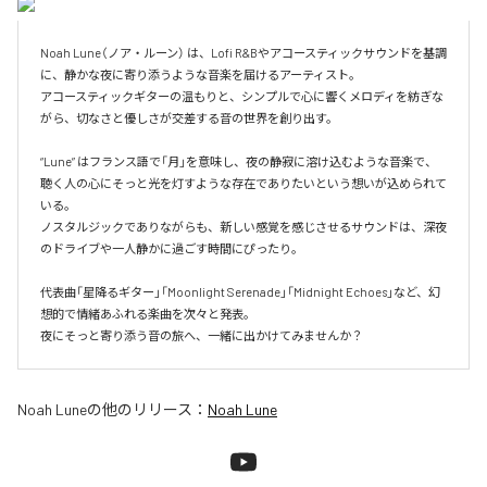
Noah Lune（ノア・ルーン） は、Lofi R&Bやアコースティックサウンドを基調
に、静かな夜に寄り添うような音楽を届けるアーティスト。

アコースティックギターの温もりと、シンプルで心に響くメロディを紡ぎな
がら、切なさと優しさが交差する音の世界を創り出す。

“Lune” はフランス語で「月」を意味し、夜の静寂に溶け込むような音楽で、
聴く人の心にそっと光を灯すような存在でありたいという想いが込められて
いる。

ノスタルジックでありながらも、新しい感覚を感じさせるサウンドは、深夜
のドライブや一人静かに過ごす時間にぴったり。

代表曲「星降るギター」「Moonlight Serenade」「Midnight Echoes」など、幻
想的で情緒あふれる楽曲を次々と発表。

夜にそっと寄り添う音の旅へ、一緒に出かけてみませんか？
Noah Lune
の他のリリース：
Noah Lune