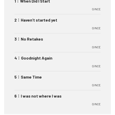
1
：
When Did I Start
O/NCE
2
：
Haven’t started yet
O/NCE
3
：
No Retakes
O/NCE
4
：
Goodnight Again
O/NCE
5
：
Same Time
O/NCE
6
：
I was not where I was
O/NCE