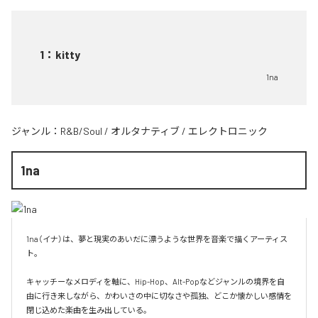
1
：
kitty
1na
ジャンル：
R&B/Soul
/
オルタナティブ
/
エレクトロニック
1na
1na（イナ）は、夢と現実のあいだに漂うような世界を音楽で描くアーティス
ト。

キャッチーなメロディを軸に、Hip-Hop、Alt-Popなどジャンルの境界を自
由に行き来しながら、かわいさの中に切なさや孤独、どこか懐かしい感情を
閉じ込めた楽曲を生み出している。
