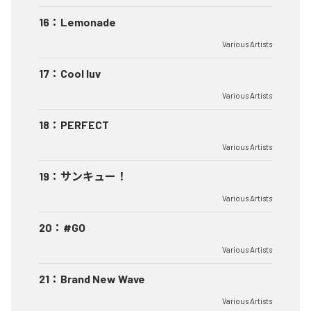
16
：
Lemonade
Various Artists
17
：
Cool luv
Various Artists
18
：
PERFECT
Various Artists
19
：
サンキュー！
Various Artists
20
：
#GO
Various Artists
21
：
Brand New Wave
Various Artists