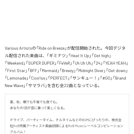
Various Artistsの「Ride on Breeze」が配信開始された。今回デジタ
ル配信された楽曲は、「ギミナツ」「Heat It Up」「Get high」
「Weekend」「SUPER DUPER」「FeVeR」「Uh Uh Uh」「24」「YEAH YEAH」
「First Star」「BFF」「Mermaid」「Breezy」「Midnight Diver」「Get down」
「Lemonade」「Cool luv」「PERFECT」「サンキュー！」「#GO」「Brand
New Wave」「サマラバ」を含む全22曲となっている。
夏、秋、朝でも午後でも夜でも。

あなたの1日が音に乗って楽しくなる。

ドライブ、パーティータイム、チルタイムなどのBGMにぴったりの、株式会
社RoB所属アーティスト楽曲収録によるRoB Musicレーベルコンピレーション
アルバム！