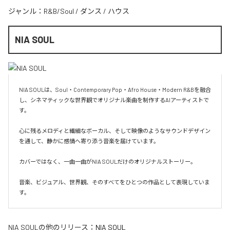
ジャンル：
R&B/Soul
/
ダンス
/
ハウス
NIA SOUL
NIA SOULは、Soul・Contemporary Pop・Afro House・Modern R&Bを融合
し、シネマティックな世界観でオリジナル楽曲を制作するAIアーティストで
す。

心に残るメロディと繊細なボーカル、そして映像のようなサウンドデザイン
を通して、静かに感情へ寄り添う音楽を届けています。

カバーではなく、一曲一曲がNIA SOULだけのオリジナルストーリー。

音楽、ビジュアル、世界観、そのすべてをひとつの作品として表現していま
す。
NIA SOUL
の他のリリース：
NIA SOUL