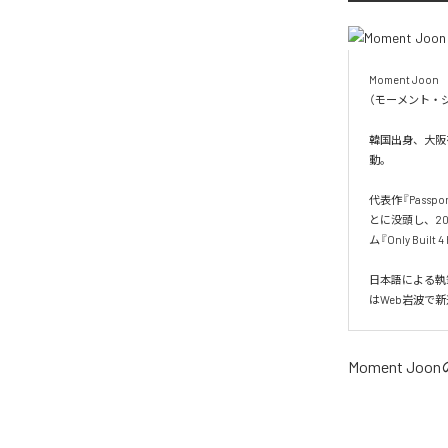
Moment Joon

（モーメント・ジ
韓国出身、大阪を
動。

代表作『Pass
とに没頭し、20
ム『Only Built 
日本語による執
はWeb岩波で
Moment Joon