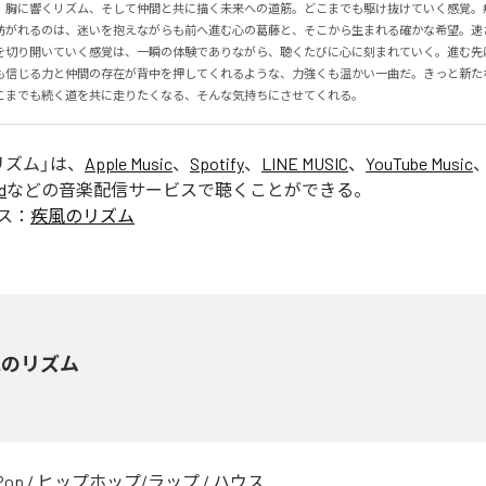
、胸に響くリズム、そして仲間と共に描く未来への道筋。どこまでも駆け抜けていく感覚。
紡がれるのは、迷いを抱えながらも前へ進む心の葛藤と、そこから生まれる確かな希望。速
を切り開いていく感覚は、一瞬の体験でありながら、聴くたびに心に刻まれていく。進む先
も信じる力と仲間の存在が背中を押してくれるような、力強くも温かい一曲だ。きっと新た
こまでも続く道を共に走りたくなる、そんな気持ちにさせてくれる。
リズム
」は、
Apple Music
、
Spotify
、
LINE MUSIC
、
YouTube Music
d
などの音楽配信サービスで聴くことができる。
ス：
疾風のリズム
風のリズム
Pop
/
ヒップホップ/ラップ
/
ハウス