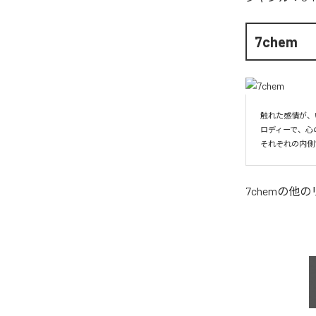
7chem
触れた感情が、
ロディーで、心
それぞれの内側
7chem
の他の