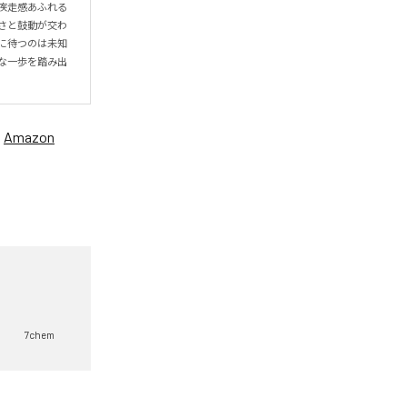
疾走感あふれる
さと鼓動が交わ
に待つのは未知
な一歩を踏み出
、
Amazon
7chem