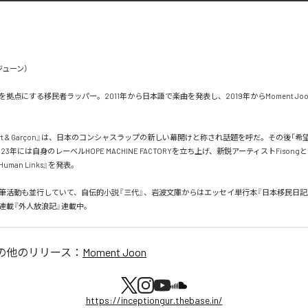
ューン）

拠点にする移民者ラッパー。2011年から日本語で楽曲を発表し、2019年からMoment Jo
port & Garçon』は、日本のコンシャスラップの新しい幕開けと称され話題を呼だ。その後「
23年には自身のレーベルHOPE MACHINE FACTORYを立ち上げ、新鋭アーティストFison
4 Human Links』を発表。

筆活動も並行していて、自伝的小説『三代』、岩波文庫からはエッセイ単行本『日本移民日記
新連載『外人放浪記』連載中。
の他のリリース：
Moment Joon
https://inceptiongur.thebase.in/