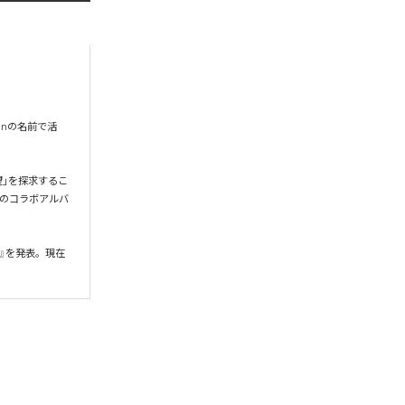
onの名前で活
希望」を探求するこ
gとのコラボアルバ
』を発表。現在