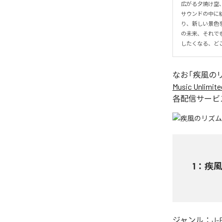
広がる夕焼け空
サウンドの中に
り、新しい景色
の未来、それで
したくなる、ど
なお「
疾風の
Music Unlimite
各配信サービ
1
：
疾
ジャンル：
J-