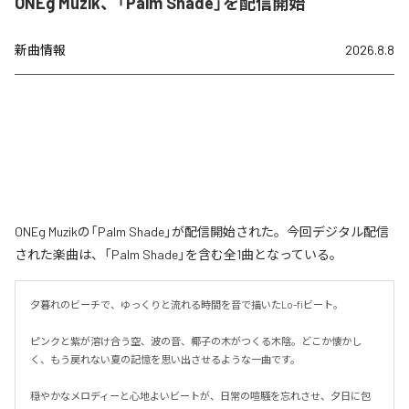
ONEg Muzik、「Palm Shade」を配信開始
新曲情報
2026.8.8
ONEg Muzikの「Palm Shade」が配信開始された。今回デジタル配信
された楽曲は、「Palm Shade」を含む全1曲となっている。
夕暮れのビーチで、ゆっくりと流れる時間を音で描いたLo-fiビート。

ピンクと紫が溶け合う空、波の音、椰子の木がつくる木陰。どこか懐かし
く、もう戻れない夏の記憶を思い出させるような一曲です。

穏やかなメロディーと心地よいビートが、日常の喧騒を忘れさせ、夕日に包