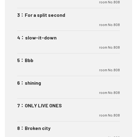
room No.808
3
：
For a split second
room No.808
4
：
slow-it-down
room No.808
5
：
Bbb
room No.808
6
：
shining
room No.808
7
：
ONLY LIVE ONES
room No.808
8
：
Broken city