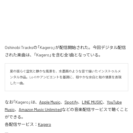
Oshinobi Tracksの「Kagero」が配信開始された。今回デジタル配信
された楽曲は、「Kagero」を含む全1曲となっている。
夏の揺らぐ空気と静かな風景を、水墨画のような音で描いたインストゥルメ
ンタル作品。Lo-fiやアンビエントを基調に、穏やかな余白と和の情景を表現
した一曲。
なお「
Kagero
」は、
Apple Music
、
Spotify
、
LINE MUSIC
、
YouTube
Music
、
Amazon Music Unlimited
などの音楽配信サービスで聴くこと
ができる。
各配信サービス：
Kagero