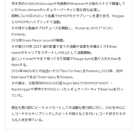
茨木市のGUNGUN Saturdayや布施駅のWhateverや大阪のミナミで開催して
いたMusic deliveryのレギュラーパーティに夜な夜な出演し、

同時にDJ KI$$ONという名義でHIPHOPのクラブシーンを渡り歩き、Reggae
とHIPHOPのハイブリッドで活動。

その頃から楽曲のプロデュースを開始し、Moman & UHYEY「 Hi UP」
Rrelease。

2018年Green Mason soundの解散。

その後2019年コロナ渦の影響で全ての活動や自粛を余儀なくされBeat 
makerのキャリアをスタートしONEgとして活動開始。

主にLo-fi beatや今まで培ってきた知識でRagga styleも取り入れたBeatを
Makeする。

2024年WASS卍との出会いから「Pain For Real」をReleaseし2025年、初の
Beat tapeである「Green tape」をRelease。

その後は、大阪市内の5HOUSE(旧 Night WAX)でのHIPHOP NIGHT.・
Blacktriggerや堺市での7415といったレギュラーパーティでBeat liveを行っ
ていた。

現在も勢力的にビートメイカーとしての活動も勢力的に行い、SNSを中心に
レコードからサンプリングしたビートの紹介などを行いレコード好きたちか
らも人気を得ている。