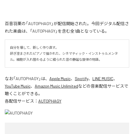
百音羽栗の「AUTOPHAGY」が配信開始された。今回デジタル配信さ
れた楽曲は、「AUTOPHAGY」を含む全1曲となっている。
自分を壊して、新しく作り直す。

研ぎ澄まされたピアノで描かれた、シネマティック・インストゥルメンタ
ル。細胞が入れ替わるように綴られた音の静謐な旋律の物語。
なお「
AUTOPHAGY
」は、
Apple Music
、
Spotify
、
LINE MUSIC
、
YouTube Music
、
Amazon Music Unlimited
などの音楽配信サービスで
聴くことができる。
各配信サービス：
AUTOPHAGY