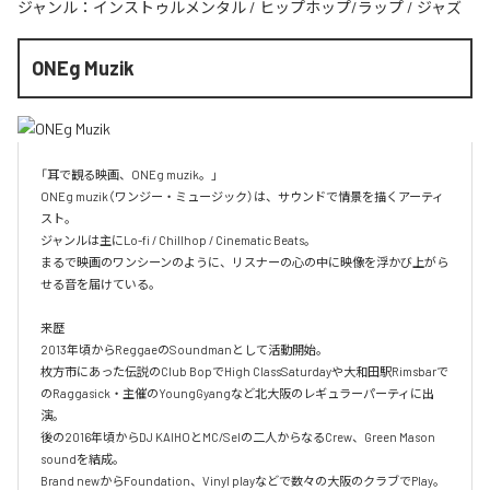
ジャンル：
インストゥルメンタル
/
ヒップホップ/ラップ
/
ジャズ
ONEg Muzik
「耳で観る映画、ONEg muzik。」

ONEg muzik（ワンジー・ミュージック）は、サウンドで情景を描くアーティ
スト。

ジャンルは主にLo-fi / Chillhop / Cinematic Beats。

まるで映画のワンシーンのように、リスナーの心の中に映像を浮かび上がら
せる音を届けている。

来歴

2013年頃からReggaeのSoundmanとして活動開始。

枚方市にあった伝説のClub BopでHigh ClassSaturdayや大和田駅Rimsbarで
のRaggasick・主催のYoungGyangなど北大阪のレギュラーパーティに出
演。

後の2016年頃からDJ KAIHOとMC/Selの二人からなるCrew、Green Mason 
soundを結成。

Brand newからFoundation、Vinyl playなどで数々の大阪のクラブでPlay。
