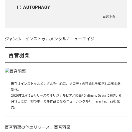
1
：
AUTOPHAGY
百音羽栗
ジャンル：
インストゥルメンタル
/
ニューエイジ
百音羽栗
現在はインストゥルメンタルを中心に、メロディの可能性を追求した楽曲を
制作。

2026年2月13日リリースのオリジナルピアノ楽曲「Ordinany Days」に続き、6
月19日には、初のボーカル作品となるニューシングル「Inherent ache」を発
売。
百音羽栗
の他のリリース：
百音羽栗