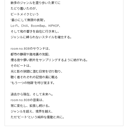
数多のジャンルを渡り歩いた果てに

たどり着いたのが、

ビートメイクという

“最小にして無限の表現”。

Lo-Fi、Chill、BoomBap、HIPHOP、

そして和の響きを自在に行き来し、

ジャンルに縛られないスタイルを確立する。

room no.808のサウンドは、

都市の静寂や路地裏の気配、

煙る夜や儚い断片をサンプリングするように紡がれる。

そのビートは、

光と影の狭間に潜む日常を切り取り、

聴く者それぞれの記憶の奥に眠る

“もう一つの物語”を呼び覚ます。

過去から現在、そして未来へ。

room no.808の音楽は、

常に変化し、拡張し続ける。

ジャンルを超え、境界を越え、
