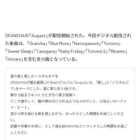
ORANCHAの「Augast」が配信開始された。今回デジタル配信され
た楽曲は、「Orancha」「Blue Moon」「Natsuyasumi」「Totonoi」
「Sweet Sleep」「Tasogare」「Rainy Friday」「Totonoi 2」「Minamo」
「Hotaru」を含む全10曲となっている。
夏の風と癒しのノスタルギアを

ORANCHAが贈る最新Lofi Beatsアルバム『August』は、「癒し」と「ノスタルジ
ア」をテーマにした、夏に寄り添う1枚です。

朝から始まりゆっくりと夕方へ導き夜風へ

どこか懐かしく、胸が締め付けられるようなメロディと、心地よいローファ
イ・ビート。

窓から吹き抜ける風を感じながら、ゆったりとした時間をお過ごしくださ
い。

読書や作業のお供に、そして寝る前のBGMなどリラックスした時間をお過ご
しください