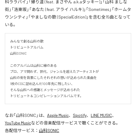
科ララバイ」「帰り道 (feat. まさやん a.k.aタッキー)」「山科 ましな
街」「洛東坂」「あなた (feat. アライ ハルキ)」「Sometimes」「ホームタ
ウンシティ」「やましなの歌 (SpecialEdition)」を含む全15曲となって
いる。
みんなで創る山科の歌

トリビュートアルバム

山科SONIC

このアルバムは山科に縁のある

プロ、アマ問わず、世代、ジャンルを超えたアーティストが

山科の街を背景にしたそれぞれの想いが込められた楽曲を

1枚のCDに詰め込んだ100年先に残したい、

そんな山科への感謝とメッセージが込められた

トリビュート＆コンピレーションアルバムです。
なお「
山科SONIC
」は、
Apple Music
、
Spotify
、
LINE MUSIC
、
YouTube Music
などの音楽配信サービスで聴くことができる。
各配信サービス：
山科SONIC