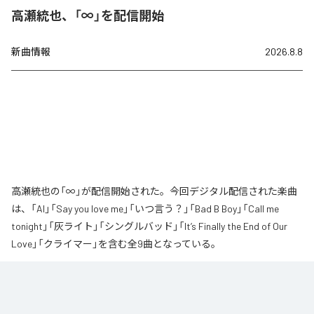
高瀬統也、「∞」を配信開始
新曲情報
2026.8.8
高瀬統也の「∞」が配信開始された。今回デジタル配信された楽曲
は、「AI」「Say you love me」「いつ言う？」「Bad B Boy」「Call me
tonight」「灰ライト」「シングルバッド」「It’s Finally the End of Our
Love」「クライマー」を含む全9曲となっている。
なお「
∞
」は、
Apple Music
、
Spotify
、
LINE MUSIC
、
YouTube Music
、
Amazon Music Unlimited
などの音楽配信サービスで聴くことができ
る。