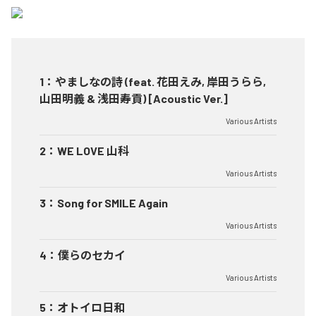
1
：
やましなの詩 (feat. 花田えみ, 岸田うらら,
山田明義 & 浅田寿貢) [Acoustic Ver.]
Various Artists
2
：
WE LOVE 山科
Various Artists
3
：
Song for SMILE Again
Various Artists
4
：
僕らのセカイ
Various Artists
5
：
オトイロ日和