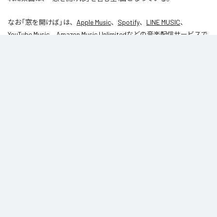
なお「
窓を開けば
」は、
Apple Music
、
Spotify
、
LINE MUSIC
、
YouTube Music
、
Amazon Music Unlimited
などの音楽配信サービスで
聴くことができる。
各配信サービス：
窓を開けば
1
：
窓を開けば
DANROK
Niibori Records
ジャンル：
インストゥルメンタル