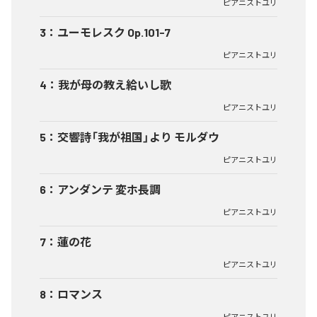
ピアニストユリ
3
：
ユーモレスク Op.101-7
ピアニストユリ
4
：
我が母の教え給いし歌
ピアニストユリ
5
：
交響詩「我が祖国」より モルダウ
ピアニストユリ
6
：
アンダンテ 変ホ長調
ピアニストユリ
7
：
蓮の花
ピアニストユリ
8
：
ロマンス
ピアニストユリ