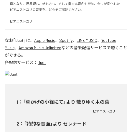
母となり、世界観も、感じ方も、そして奏でる音色や空気、全てが変化した
ピアニストユリの音楽を、どうぞご堪能ください。

ピアニストユリ
なお「
Duet
」は、
Apple Music
、
Spotify
、
LINE MUSIC
、
YouTube
Music
、
Amazon Music Unlimited
などの音楽配信サービスで聴くこと
ができる。
各配信サービス：
Duet
1
：
「草かげの小径にて」より 散りゆく木の葉
ピアニストユリ
2
：
「詩的な音画」より セレナード