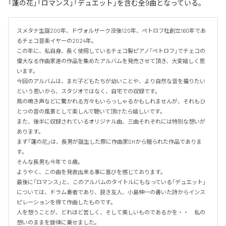
「蓮の花」「ロマンス」「デュエット」を含む全9曲となっている。
スメタナ生誕200年、ドヴォルザーク没後120年、ペトロフ社創立160年であ
るチェコ音楽イヤーの2024年。

この年に、私自身、長く使用しているチェコ製ピアノ「ペトロフ」でチェコの
偉大なる作曲家達の作品を集めたアルバムを発売させて頂き、大変嬉しく思
います。

今回のアルバムは、まだ子どもたちが幼いことや、より自然な音を撮りたい
という思いから、スタジオではなく、自宅での収録です。

鳥の鳴き声などに驚かれる方々もいらっしゃるかもしれませんが、それもひ
とつの音の風景として楽しんで聴いて頂けたら嬉しいです。

また、後半に収録されているオリジナル曲、三曲それぞれには特別な想いが
あります。

まず「蓮の花」は、長男が誕生した際に作曲家SHから贈られた作品でありま
す。

そんな長男も今年で８歳。

ようやく、この曲を発表出来る事に喜びを感じております。

最後に「ロマンス」と、このアルバムのタイトルにもなっている「デュエット」
については、ドラム奏者であり、良き友人、小島伸一の書いた詩からインス
ピレーションを得て作曲したものです。

人を想うことが、どれほど苦しく、そして美しいものであるかを・・　私の
想いのままを旋律に乗せました。
