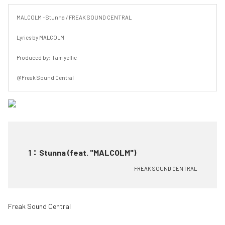
MALCOLM - Stunna / FREAK SOUND CENTRAL

Lyrics by MALCOLM

Produced by: Tam yellie

@Freak Sound Central
1
：
Stunna (feat. "MALCOLM")
FREAK SOUND CENTRAL
Freak Sound Central