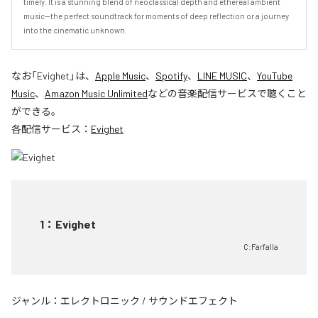
timely. It is a stunning blend of neoclassical depth and ethereal ambient 
music—the perfect soundtrack for moments of deep reflection or a journey 
into the cinematic unknown.
なお「
Evighet
」は、
Apple Music
、
Spotify
、
LINE MUSIC
、
YouTube
Music
、
Amazon Music Unlimited
などの音楽配信サービスで聴くこと
ができる。
各配信サービス：
Evighet
1
：
Evighet
C:Farfalla
ジャンル：
エレクトロニック
/
サウンドエフェクト