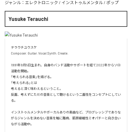
ジャンル：
エレクトロニック
/
インストゥルメンタル
/
ポップ
Yusuke Terauchi
テラウチユウスケ

Composer. Guitar. Vocal.Synth. Create.

1991年9月5日生まれ、自身のバンド活動やサポートを経て2022年からソロ
活動を開始。

「考えられる音楽」を掲げる。

「考えられる」とは

考えると深く味わえるということ。

反面、考えずにただの音楽として聴けるという二面性をコンセプトにしてい
る。

インストゥルメンタルやボーカルありの楽曲など、プログレッシブでありな
がらジャンルを決めない音楽を軸に難病、筋原線維性ミオパチーと向き合い
ながら活動中。