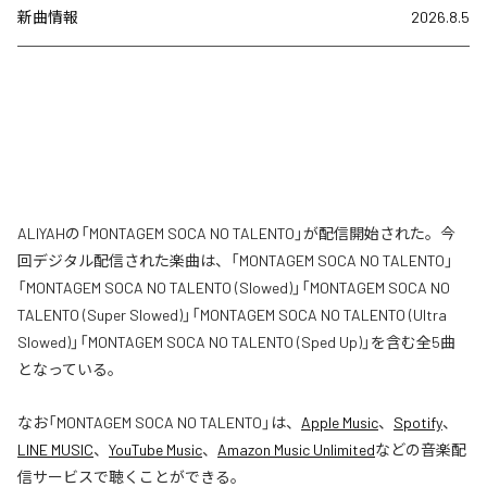
新曲情報
2026.8.5
ALIYAHの「MONTAGEM SOCA NO TALENTO」が配信開始された。今
回デジタル配信された楽曲は、「MONTAGEM SOCA NO TALENTO」
「MONTAGEM SOCA NO TALENTO (Slowed)」「MONTAGEM SOCA NO
TALENTO (Super Slowed)」「MONTAGEM SOCA NO TALENTO (Ultra
Slowed)」「MONTAGEM SOCA NO TALENTO (Sped Up)」を含む全5曲
となっている。
なお「
MONTAGEM SOCA NO TALENTO
」は、
Apple Music
、
Spotify
、
LINE MUSIC
、
YouTube Music
、
Amazon Music Unlimited
などの音楽配
信サービスで聴くことができる。