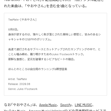
れた楽曲は、「やおやさん」を含む全1曲となっている。
TeaMate - [やおやさん]

8月8日。

身体が欲するのは、瑞々しく削ぎ落とされた美味しい野菜と、甘みのあるシ
ャキシャキの125BPMのポリリズム。

高速で連打されるサブベースとカットアップされたサンプリングの中で、と
ことん噛み締め、踊り明かすためのJuke / Footworkトラック。

新鮮な食感と、足元を破壊するシビアなビートの融合。

ほんとのところは自分用のランニング&瞑想音楽

Artist: TeaMate

Release: 2026.08

Genre: Juke / Footwork
なお「
やおやさん
」は、
Apple Music
、
Spotify
、
LINE MUSIC
、
YouTube Music
、
Amazon Music Unlimited
などの音楽配信サービスで