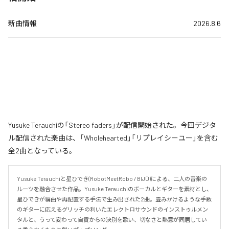
新曲情報
2026.8.6
Yusuke Terauchiの「Stereo faders」が配信開始された。今回デジタ
ル配信された楽曲は、「Wholehearted」「リプレイシーユー」を含む
全2曲となっている。
Yusuke Terauchiと星ひでき(RobotMeetRobo / BIJŪ)による、二人の音楽の
ルーツを融合させた作品。Yusuke Terauchiのボーカルとギターを素材とし、
星ひできが編曲や再配置する手法で生み出された2曲。畳みかけるような手数
のギターに応えるグリッチの利いたエレクトロサウンドのインストゥルメン
タルと、うって変わって自責からの決別を歌い、切なさと熱意が同居してい