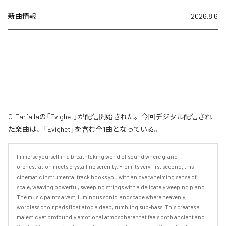
新曲情報
2026.8.6
C:Farfallaの「Evighet」が配信開始された。今回デジタル配信され
た楽曲は、「Evighet」を含む全1曲となっている。
Immerse yourself in a breathtaking world of sound where grand 
orchestration meets crystalline serenity. From its very first second, this 
cinematic instrumental track hooks you with an overwhelming sense of 
scale, weaving powerful, sweeping strings with a delicately weeping piano.

​The music paints a vast, luminous sonic landscape where heavenly, 
wordless choir pads float atop a deep, rumbling sub-bass. This creates a 
majestic yet profoundly emotional atmosphere that feels both ancient and 