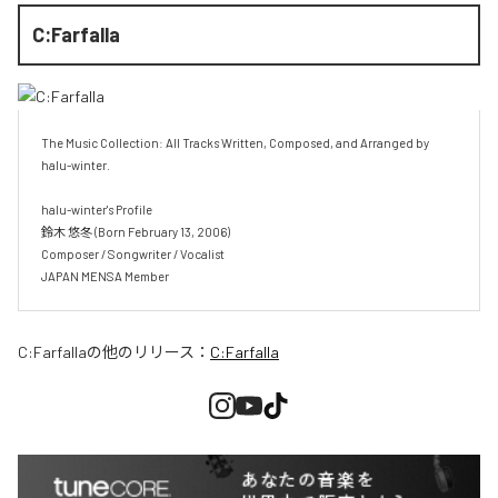
C:Farfalla
The Music Collection: All Tracks Written, Composed, and Arranged by 
halu-winter.

halu-winter's Profile

鈴木 悠冬 (Born February 13, 2006)

Composer / Songwriter / Vocalist

JAPAN MENSA Member
C:Farfalla
の他のリリース：
C:Farfalla