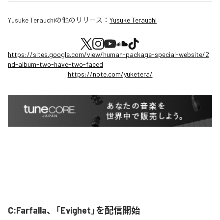
Yusuke Terauchi
の他のリリース：
Yusuke Terauchi
https://sites.google.com/view/human-package-special-website/2
nd-album-two-have-two-faced
https://note.com/yuketera/
C:Farfalla、「Evighet」を配信開始