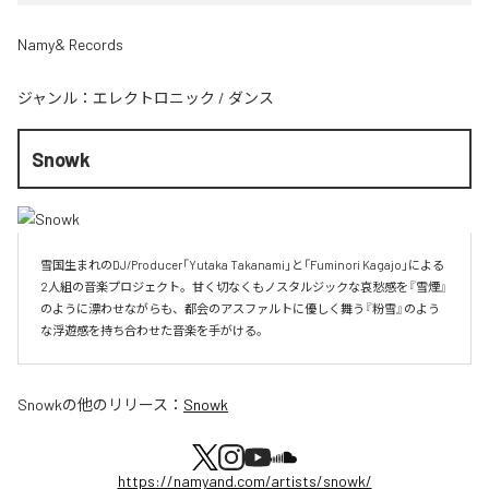
Namy& Records
ジャンル：
エレクトロニック
/
ダンス
Snowk
雪国生まれのDJ/Producer「Yutaka Takanami」と「Fuminori Kagajo」による
2人組の音楽プロジェクト。甘く切なくもノスタルジックな哀愁感を『雪煙』
のように漂わせながらも、都会のアスファルトに優しく舞う『粉雪』のよう
な浮遊感を持ち合わせた音楽を手がける。
Snowk
の他のリリース：
Snowk
https://namyand.com/artists/snowk/