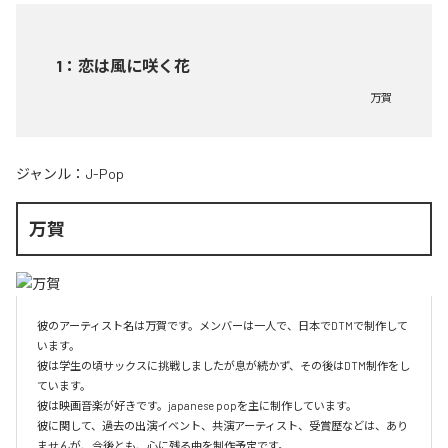
1
：
恋は風に咲く花
万賀
ジャンル：
J-Pop
万賀
彼のアーティスト名は万賀です。メンバーは一人で、日本でDTMで制作して
います。

彼は学生の頃サックスに挑戦しましたが息が続かず、その後はDTM制作をし
ています。

彼は映画音楽が好きです。japanese popを主に制作しています。

彼に関して、過去の出演イベント、共演アーティスト、受賞歴などは、あり
ませんが、今後とも、心に残る曲を制作予定です。