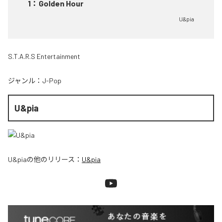
1
：
Golden Hour
U&pia
S.T.A.R.S Entertainment
ジャンル：
J-Pop
U&pia
U&pia
の他のリリース：
U&pia