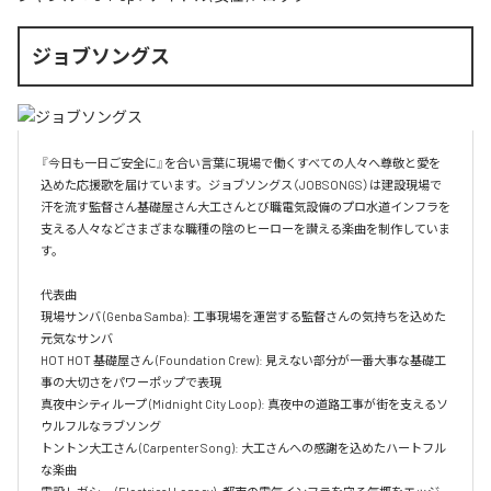
ジョブソングス
『今日も一日ご安全に』を合い言葉に現場で働くすべての人々へ尊敬と愛を
込めた応援歌を届けています。ジョブソングス（JOBSONGS）は建設現場で
汗を流す監督さん基礎屋さん大工さんとび職電気設備のプロ水道インフラを
支える人々などさまざまな職種の陰のヒーローを讃える楽曲を制作していま
す。

代表曲  

現場サンバ (Genba Samba): 工事現場を運営する監督さんの気持ちを込めた
元気なサンバ  

HOT HOT 基礎屋さん (Foundation Crew): 見えない部分が一番大事な基礎工
事の大切さをパワーポップで表現  

真夜中シティループ (Midnight City Loop): 真夜中の道路工事が街を支えるソ
ウルフルなラブソング  

トントン大工さん (Carpenter Song): 大工さんへの感謝を込めたハートフル
な楽曲  
