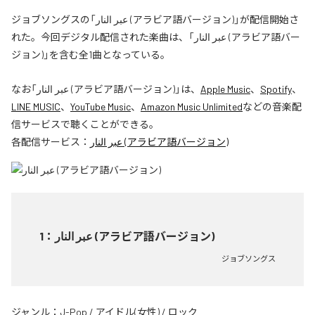
ジョブソングスの「عبر النار (アラビア語バージョン)」が配信開始さ
れた。今回デジタル配信された楽曲は、「عبر النار (アラビア語バー
ジョン)」を含む全1曲となっている。
なお「
عبر النار (アラビア語バージョン)
」は、
Apple Music
、
Spotify
、
LINE MUSIC
、
YouTube Music
、
Amazon Music Unlimited
などの音楽配
信サービスで聴くことができる。
各配信サービス：
عبر النار (アラビア語バージョン)
1
：
عبر النار (アラビア語バージョン)
ジョブソングス
ジャンル：
J-Pop
/
アイドル(女性)
/
ロック