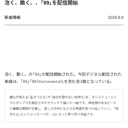
泡く、脆く。、「89」を配信開始
新曲情報
2026.8.9
泡く、脆く。の「89」が配信開始された。今回デジタル配信された
楽曲は、「89」「89 (Instrumental)」を含む全2曲となっている。
誰もが抱える「生きづらさ」や「自分を愛せない気持ち」を、ダンスミュージッ
クとポップスを融合させたサウンドで描いた一曲です。 疾走感のあるビート
と繊細な歌詞が交差し、苦しさの中にも小さな希望を見つけ出していく。 「味
方だよ」というメッセージが、心にそっと寄り添う作品です。