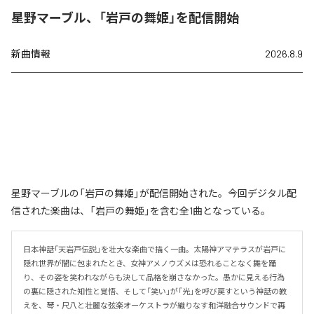
星野マーブル、「岩戸の舞姫」を配信開始
新曲情報
2026.8.9
星野マーブルの「岩戸の舞姫」が配信開始された。今回デジタル配
信された楽曲は、「岩戸の舞姫」を含む全1曲となっている。
日本神話「天岩戸伝説」を壮大な楽曲で描く一曲。太陽神アマテラスが岩戸に
隠れ世界が闇に包まれたとき、女神アメノウズメは恐れることなく舞を踊
り、その姿を笑われながらも決して品格を崩さなかった。愚かに見える行為
の裏に隠された知性と覚悟、そして「笑い」が「光」を呼び戻すという神話の教
えを、琴・尺八と壮麗な弦楽オーケストラが織りなす和洋融合サウンドで再