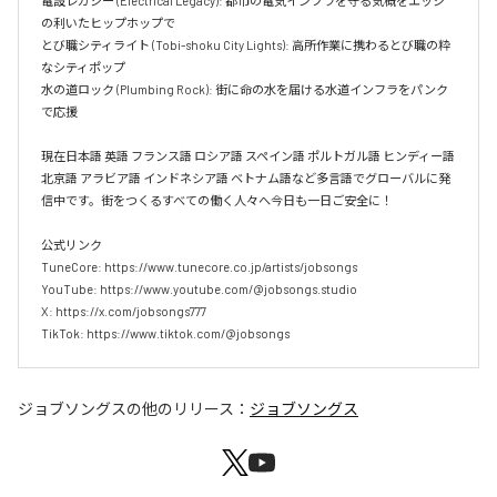
電設レガシー (Electrical Legacy): 都市の電気インフラを守る気概をエッジ
の利いたヒップホップで  

とび職シティライト (Tobi-shoku City Lights): 高所作業に携わるとび職の粋
なシティポップ  

水の道ロック (Plumbing Rock): 街に命の水を届ける水道インフラをパンク
で応援

現在日本語 英語 フランス語 ロシア語 スペイン語 ポルトガル語 ヒンディー語 
北京語 アラビア語 インドネシア語 ベトナム語など多言語でグローバルに発
信中です。街をつくるすべての働く人々へ今日も一日ご安全に！

公式リンク

TuneCore: https://www.tunecore.co.jp/artists/jobsongs

YouTube: https://www.youtube.com/@jobsongs.studio

X: https://x.com/jobsongs777

TikTok: https://www.tiktok.com/@jobsongs
ジョブソングス
の他のリリース：
ジョブソングス