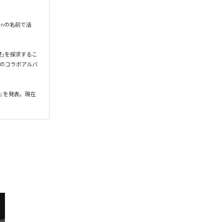
onの名前で活
希望」を探求するこ
gとのコラボアルバ
』を発表。現在