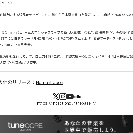
ューン）

拠点にする移民者ラッパー。2011年から日本語で楽曲を発表し、2019年からMoment Jo
port & Garçon』は、日本のコンシャスラップの新しい幕開けと称され話題を呼だ。その後「
23年には自身のレーベルHOPE MACHINE FACTORYを立ち上げ、新鋭アーティストFison
4 Human Links』を発表。

筆活動も並行していて、自伝的小説『三代』、岩波文庫からはエッセイ単行本『日本移民日記
新連載『外人放浪記』連載中。
の他のリリース：
Moment Joon
https://inceptiongur.thebase.in/