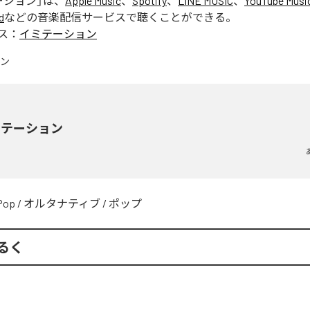
ーション
」は、
Apple Music
、
Spotify
、
LINE MUSIC
、
YouTube Musi
d
などの音楽配信サービスで聴くことができる。
ス：
イミテーション
ミテーション
Pop
/
オルタナティブ
/
ポップ
るく