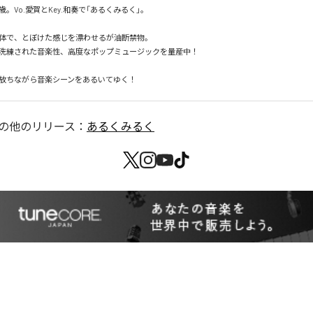
歳。Vo.愛賀とKey.和奏で「あるくみるく」。

体で、とぼけた感じを漂わせるが油断禁物。

洗練された音楽性、高度なポップミュージックを量産中！

放ちながら音楽シーンをあるいてゆく！
の他のリリース：
あるくみるく