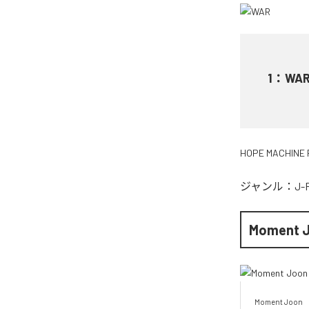
1
：
WA
HOPE MACHINE 
ジャンル：
J-
Moment 
Moment Joon
