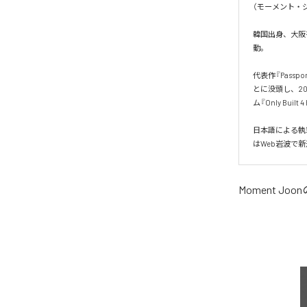
（モーメント・ジ
韓国出身、大阪を
動。

代表作『Pass
とに没頭し、20
ム『Only Built 
日本語による執
はWeb岩波で
Moment Joon