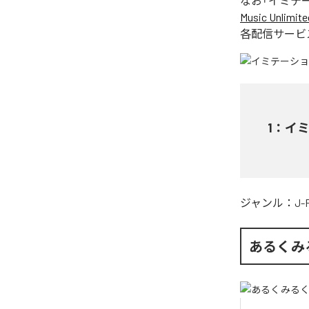
なお「
イミテ
Music Unlimite
各配信サービ
1
：
イ
ジャンル：
J-
あるくみ