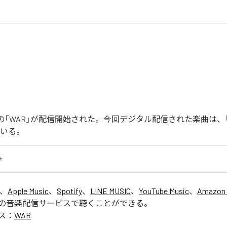
Joonの「WAR」が配信開始された。今回デジタル配信された楽曲は、
ている。
せ
は、
Apple Music
、
Spotify
、
LINE MUSIC
、
YouTube Music
、
Amazon 
の音楽配信サービスで聴くことができる。
ス：
WAR