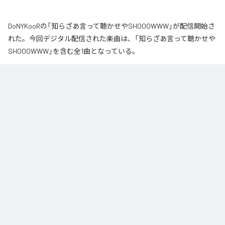
DoNYKooRの「知らざあ言って聴かせやSHOOOWWW」が配信開始さ
れた。今回デジタル配信された楽曲は、「知らざあ言って聴かせや
SHOOOWWW」を含む全1曲となっている。
なお「
知らざあ言って聴かせやSHOOOWWW
」は、
Apple Music
、
Spotify
、
LINE MUSIC
、
YouTube Music
、
Amazon Music Unlimited
など
の音楽配信サービスで聴くことができる。
各配信サービス：
知らざあ言って聴かせやSHOOOWWW
1
：
知らざあ言って聴かせやSHOOOWWW
DoNYKooR