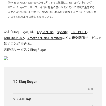
前作"Back Pack Yesterday"から２年、m-al&無雲によるジョイントシング
ル"Blaq Sugar"がリリース。今作は社会の流れやそれぞれの環境で生きてる
人々と自分を照らし合わせ、欲望に駆られるのではなく人生ってそう悪くな
いなって思うような楽曲となっている。
なお「
Blaq Sugar
」は、
Apple Music
、
Spotify
、
LINE MUSIC
、
YouTube Music
、
Amazon Music Unlimited
などの音楽配信サービスで
聴くことができる。
各配信サービス：
Blaq Sugar
1
：
Blaq Sugar
m-al
2
：
All Day