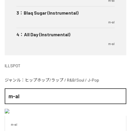
m-al
3
：
Blaq Sugar (Instrumental)
m-al
4
：
All Day (Instrumental)
m-al
ILLSPOT
ジャンル：
ヒップホップ/ラップ
/
R&B/Soul
/
J-Pop
m-al
m-al 
