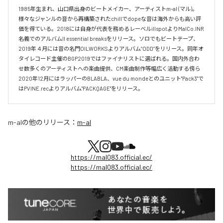
1985年生まれ、山口県出身のビートメイカー、アーティストm-al (マル)。
様々なジャンルの音から再構築されたchillでdopeな音は海外からも高い評
価を得ている。2018には自身が代表を務めるレーベルillspotよりMalCo.INR
名義でのアルバムll essential breaksをリリース。ソロでもビートテープ、
2019年４月には音の名門OILWORKSよりアルバム”ODD”をリリース。同年オ
タイレコード主催のBGP2019ではファイナリストに選ばれる。国内外合わ
せ数多くのアーティストへの楽曲提供、CM楽曲制作等幅広く活動する傍ら
2020年12月にはラッパーのBLABLA、vue du mondeとのユニット"Pack3"で
はPVINE.recよりアルバム"PACKQAGE"をリリース。
m-al
の他のリリース：
m-al
https://mal083.official.ec/
https://mal083.official.ec/